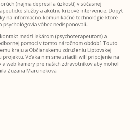
rúch (najmä depresií a úzkostí) v súčasnej
rapeutické služby a akútne krízové intervencie. Dopyt
ároky na informačno-komunikačné technológie ktoré
 a psychológovia vôbec nedisponovali..
 kontakt medzi lekárom (psychoterapeutom) a
 odbornej pomoci v tomto náročnom období. Touto
nemu kraju a Občianskemu združeniu Liptovskej
 projektu. Vďaka nim sme zriadili wifi pripojenie na
y a web kamery pre našich zdravotníkov aby mohol
lnila Zuzana Marcineková.