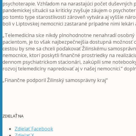
psychoterapie. Vzhľadom na narastajúci počet duševných po
pandemickej situácii sa kriticky zvyšuje záujem o psychote
po tomto type starostlivosti zároveň vytvára aj vyššie n
boli v Liptovskej nemocnici zastarané prípadne nimi lekári
„Telemedicína síce nikdy plnohodnotne nenahradí osobný
pacientom, je to však najbezpečnejšia dostupná možnosť
cestou by sme sa chceli poďakovať Žilinskému samospráv
nemocnice, ktorí poskytli finančné prostriedky na realizáciu
dennom psychiatrickom stacionári, zakúpili sme notebook
rozvoj telemedicíny napredovať aj v našej nemocnici.“ dop
„Finančne podporil Žilinský samosprávny kraj“
ZDIELAŤ NA
Zdielať Facebook
Zdielať X