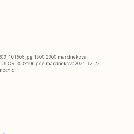
209_101606.jpg
1500
2000
marcinekova
-COLOR-300x106.png
marcinekova
2021-12-22
mocnic
siť
.