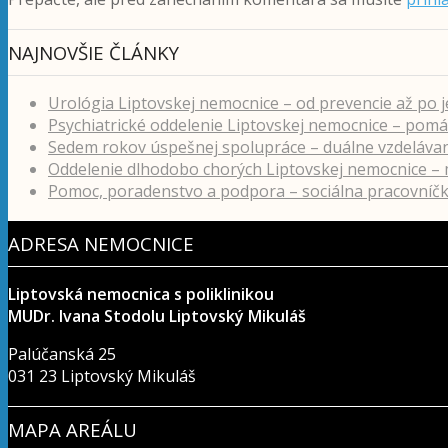
NAJNOVŠIE ČLÁNKY
Urológia Liptovskej nemocnice – od prevencie až po 
Psychiatrické oddelenie Liptovskej nemocnice – pomá
Sedem rokov úspešnej spolupráce – duálne vzdeláva
Oddelenie dlhodobo chorých Liptovskej nemocnice – m
Pomoc, poradenstvo a podpora – sociálna pracovníčk
ADRESA NEMOCNICE
Liptovská nemocnica s poliklinikou
MUDr. Ivana Stodolu Liptovský Mikuláš
Palúčanská 25
031 23 Liptovský Mikuláš
MAPA AREÁLU