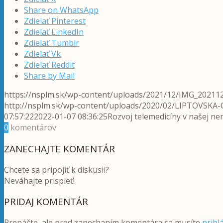
Share on WhatsApp
Zdielať Pinterest
Zdielať LinkedIn
Zdielať Tumblr
Zdielať Vk
Zdielať Reddit
Share by Mail
https://nsplm.sk/wp-content/uploads/2021/12/IMG_20211
http://nsplm.sk/wp-content/uploads/2020/02/LIPTOVSKA
07:57:22
2022-01-07 08:36:25
Rozvoj telemedicíny v našej ne
0
komentárov
ZANECHAJTE KOMENTÁR
Chcete sa pripojiť k diskusii?
Neváhajte prispieť!
PRIDAJ KOMENTÁR
Prepáčte, ale pred zanechaním komentára sa musíte
prihlá