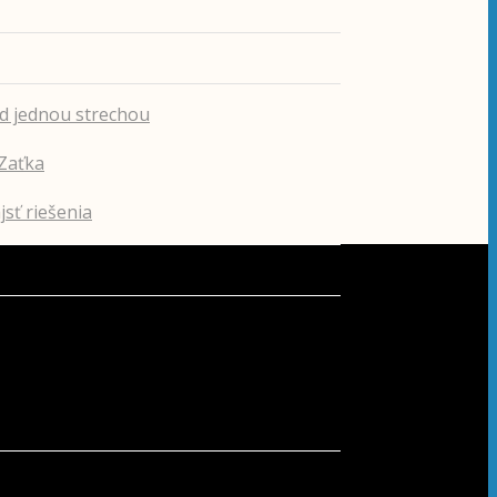
od jednou strechou
Zaťka
sť riešenia