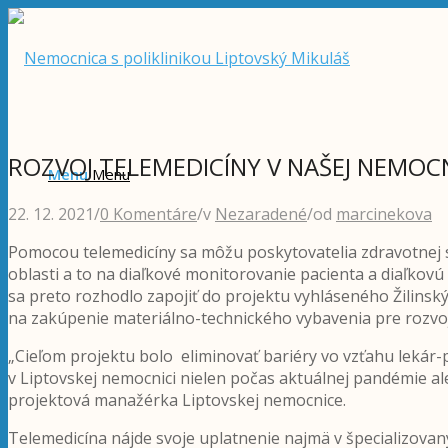
ROZVOJ TELEMEDICÍNY V NAŠEJ NEMOC
Menu
Menu
22. 12. 2021
/
0 Komentáre
/
v
Nezaradené
/
od
marcinekova
Pomocou telemedicíny sa môžu poskytovatelia zdravotnej st
oblasti a to na diaľkové monitorovanie pacienta a diaľkov
sa preto rozhodlo zapojiť do projektu vyhláseného Žilin
na zakúpenie materiálno-technického vybavenia pre rozvoj 
„Cieľom projektu bolo eliminovať bariéry vo vzťahu lekár-pa
v Liptovskej nemocnici nielen počas aktuálnej pandémie ale
projektová manažérka Liptovskej nemocnice.
Telemedicína nájde svoje uplatnenie najmä v špecializovaný