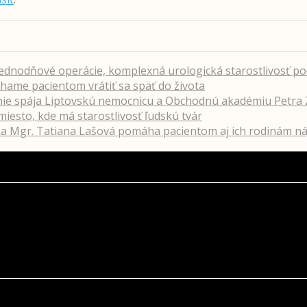
jednodňové operácie, komplexná urologická starostlivosť p
hame pacientom vrátiť sa späť do života
nie spája Liptovskú nemocnicu a Obchodnú akadémiu Petra 
iesto, kde má starostlivosť ľudskú tvár
a Mgr. Tatiana Lašová pomáha pacientom aj ich rodinám náj