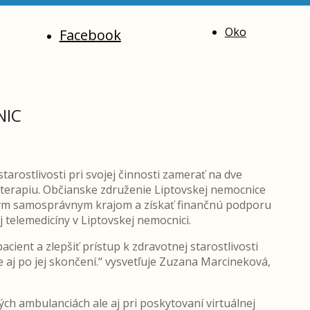
Oko
Facebook
NIC
arostlivosti pri svojej činnosti zamerať na dve
ú terapiu. Občianske združenie Liptovskej nemocnice
ským samosprávnym krajom a získať finančnú podporu
telemedicíny v Liptovskej nemocnici.
cient a zlepšiť prístup k zdravotnej starostlivosti
 aj po jej skončení.“ vysvetľuje Zuzana Marcineková,
ch ambulanciách ale aj pri poskytovaní virtuálnej