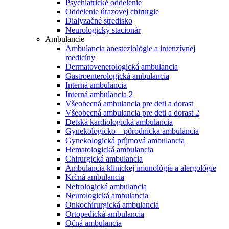
Psychiatrické oddelenie
Oddelenie úrazovej chirurgie
Dialyzačné stredisko
Neurologický stacionár
Ambulancie
Ambulancia anesteziológie a intenzívnej
medicíny
Dermatovenerologická ambulancia
Gastroenterologická ambulancia
Interná ambulancia
Interná ambulancia 2
Všeobecná ambulancia pre deti a dorast
Všeobecná ambulancia pre deti a dorast 2
Detská kardiologická ambulancia
Gynekologicko – pôrodnícka ambulancia
Gynekologická príjmová ambulancia
Hematologická ambulancia
Chirurgická ambulancia
Ambulancia klinickej imunológie a alergológie
Krčná ambulancia
Nefrologická ambulancia
Neurologická ambulancia
Onkochirurgická ambulancia
Ortopedická ambulancia
Očná ambulancia