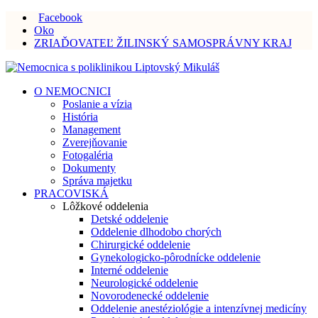
Facebook
Oko
ZRIAĎOVATEĽ ŽILINSKÝ SAMOSPRÁVNY KRAJ
O NEMOCNICI
Poslanie a vízia
História
Management
Zverejňovanie
Fotogaléria
Dokumenty
Správa majetku
PRACOVISKÁ
Lôžkové oddelenia
Detské oddelenie
Oddelenie dlhodobo chorých
Chirurgické oddelenie
Gynekologicko-pôrodnícke oddelenie
Interné oddelenie
Neurologické oddelenie
Novorodenecké oddelenie
Oddelenie anestéziológie a intenzívnej medicíny