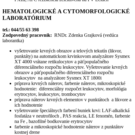
HEMATOLOGICKÉ A CYTOMORFOLOGICKÉ
LABORATÓRIUM
tel.: 044/55 63 398
Zodpovedný pracovník:
RNDr. Zdenka Grajková (vedúca
laborantka)
vyšetrovanie krvných obrazov a telových tekutín (likvor,
punktáty) na automatickom krvinkovom analyzátore Sysmex
XT 4000 vrátane retikulocytov a päťpopulačného
diferenciálneho rozpočtu leukocytov. Vyšetrovanie krvných
obrazov a päťpopulačného diferenciálneho rozpočtu
leukocytov na analyzátore Sysmex XT 1800i
príprava krvných náterov, farbenie náterov, mikroskopické
hodnotenie: diferenciálny rozpočet leukocytov, morfológia
erytrocytov, leukocytov, trombocytov
príprava náterov krvných elementov v punktátoch a likvore a
ich hodnotenie
vyšetrovanie špeciálnych farbení buniek krvi: LAF-alkalická
fosfatáza v neutrofiloch , PAS reakcia, LE fenomén, farbenie
na Fe , bazofilné bodkovanie erytrocytov
farbenie a mikroskopické hodnotenie náterov z punktátov
kostnej drene