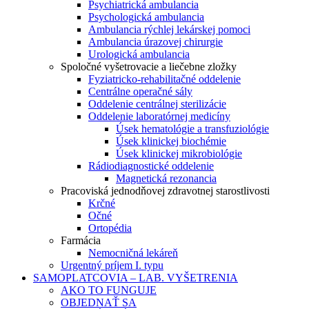
Psychiatrická ambulancia
Psychologická ambulancia
Ambulancia rýchlej lekárskej pomoci
Ambulancia úrazovej chirurgie
Urologická ambulancia
Spoločné vyšetrovacie a liečebne zložky
Fyziatricko-rehabilitačné oddelenie
Centrálne operačné sály
Oddelenie centrálnej sterilizácie
Oddelenie laboratórnej medicíny
Úsek hematológie a transfuziológie
Úsek klinickej biochémie
Úsek klinickej mikrobiológie
Rádiodiagnostické oddelenie
Magnetická rezonancia
Pracoviská jednodňovej zdravotnej starostlivosti
Krčné
Očné
Ortopédia
Farmácia
Nemocničná lekáreň
Urgentný príjem I. typu
SAMOPLATCOVIA – LAB. VYŠETRENIA
AKO TO FUNGUJE
OBJEDNAŤ SA