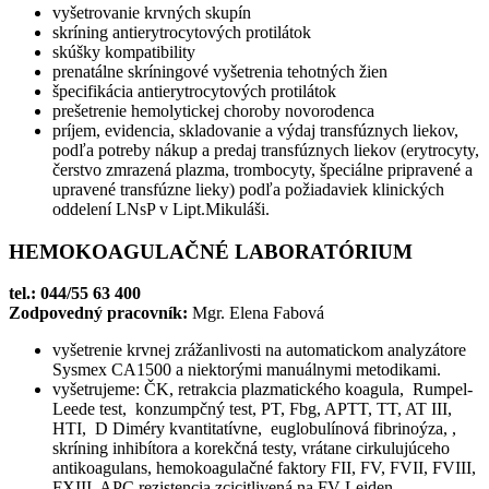
vyšetrovanie krvných skupín
skríning antierytrocytových protilátok
skúšky kompatibility
prenatálne skríningové vyšetrenia tehotných žien
špecifikácia antierytrocytových protilátok
prešetrenie hemolytickej choroby novorodenca
príjem, evidencia, skladovanie a výdaj transfúznych liekov,
podľa potreby nákup a predaj transfúznych liekov (erytrocyty,
čerstvo zmrazená plazma, trombocyty, špeciálne pripravené a
upravené transfúzne lieky) podľa požiadaviek klinických
oddelení LNsP v Lipt.Mikuláši.
HEMOKOAGULAČNÉ LABORATÓRIUM
tel.: 044/55 63 400
Zodpovedný pracovník:
Mgr. Elena Fabová
vyšetrenie krvnej zrážanlivosti na automatickom analyzátore
Sysmex CA1500 a niektorými manuálnymi metodikami.
vyšetrujeme: ČK, retrakcia plazmatického koagula, Rumpel-
Leede test, konzumpčný test, PT, Fbg, APTT, TT, AT III,
HTI, D Diméry kvantitatívne, euglobulínová fibrinoýza, ,
skríning inhibítora a korekčná testy, vrátane cirkulujúceho
antikoagulans, hemokoagulačné faktory FII, FV, FVII, FVIII,
FXIII, APC rezistencia zcicitlivená na FV Leiden