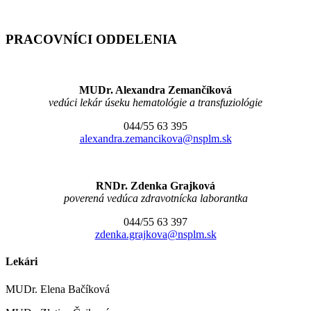
PRACOVNÍCI ODDELENIA
MUDr. Alexandra Zemančíková
vedúci lekár úseku hematológie a transfuziológie
044/55 63 395
alexandra.zemancikova@nsplm.sk
RNDr. Zdenka Grajková
poverená vedúca zdravotnícka laborantka
044/55 63 397
zdenka.grajkova@nsplm.sk
Lekári
MUDr. Elena Bačíková