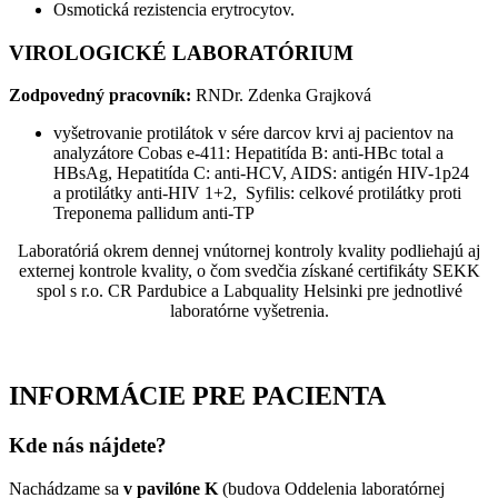
Osmotická rezistencia erytrocytov.
VIROLOGICKÉ LABORATÓRIUM
Zodpovedný pracovní
k
:
RNDr. Zdenka Grajková
vyšetrovanie protilátok v sére darcov krvi aj pacientov na
analyzátore Cobas e-411: Hepatitída B: anti-HBc total a
HBsAg, Hepatitída C: anti-HCV, AIDS: antigén HIV-1p24
a protilátky anti-HIV 1+2, Syfilis: celkové protilátky proti
Treponema pallidum anti-TP
Laboratóriá okrem dennej vnútornej kontroly kvality podliehajú aj
externej kontrole kvality, o čom svedčia získané certifikáty SEKK
spol s r.o. CR Pardubice a Labquality Helsinki pre jednotlivé
laboratórne vyšetrenia.
INFORMÁCIE PRE PACIENTA
Kde nás nájdete?
Nachádzame sa
v pavilóne K
(budova Oddelenia laboratórnej