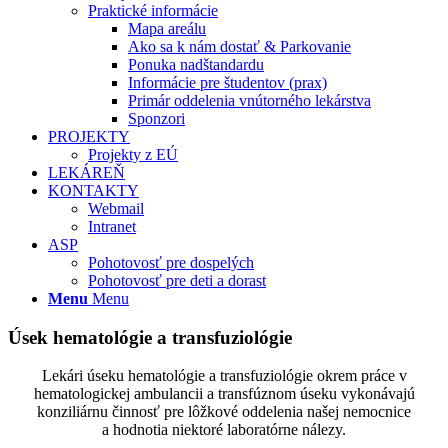
Praktické informácie
Mapa areálu
Ako sa k nám dostať & Parkovanie
Ponuka nadštandardu
Informácie pre študentov (prax)
Primár oddelenia vnútorného lekárstva
Sponzori
PROJEKTY
Projekty z EÚ
LEKÁREŇ
KONTAKTY
Webmail
Intranet
ASP
Pohotovosť pre dospelých
Pohotovosť pre deti a dorast
Menu
Menu
Úsek hematológie a transfuziológie
Lekári úseku hematológie a transfuziológie okrem práce v
hematologickej ambulancii a transfúznom úseku vykonávajú
konziliárnu činnosť pre lôžkové oddelenia našej nemocnice
a hodnotia niektoré laboratórne nálezy.