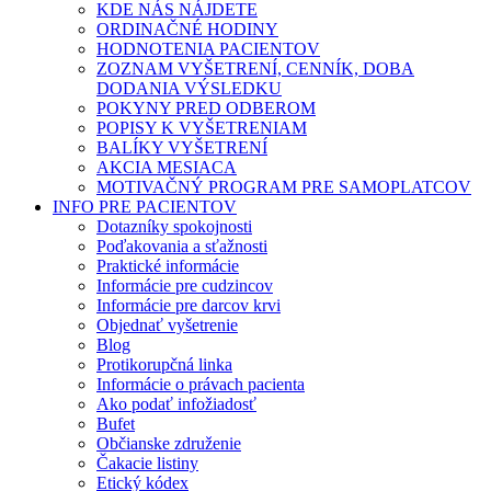
KDE NÁS NÁJDETE
ORDINAČNÉ HODINY
HODNOTENIA PACIENTOV
ZOZNAM VYŠETRENÍ, CENNÍK, DOBA
DODANIA VÝSLEDKU
POKYNY PRED ODBEROM
POPISY K VYŠETRENIAM
BALÍKY VYŠETRENÍ
AKCIA MESIACA
MOTIVAČNÝ PROGRAM PRE SAMOPLATCOV
INFO PRE PACIENTOV
Dotazníky spokojnosti
Poďakovania a sťažnosti
Praktické informácie
Informácie pre cudzincov
Informácie pre darcov krvi
Objednať vyšetrenie
Blog
Protikorupčná linka
Informácie o právach pacienta
Ako podať infožiadosť
Bufet
Občianske združenie
Čakacie listiny
Etický kódex