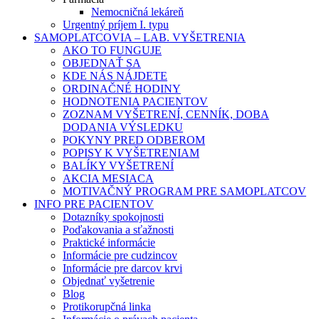
Nemocničná lekáreň
Urgentný príjem I. typu
SAMOPLATCOVIA – LAB. VYŠETRENIA
AKO TO FUNGUJE
OBJEDNAŤ SA
KDE NÁS NÁJDETE
ORDINAČNÉ HODINY
HODNOTENIA PACIENTOV
ZOZNAM VYŠETRENÍ, CENNÍK, DOBA
DODANIA VÝSLEDKU
POKYNY PRED ODBEROM
POPISY K VYŠETRENIAM
BALÍKY VYŠETRENÍ
AKCIA MESIACA
MOTIVAČNÝ PROGRAM PRE SAMOPLATCOV
INFO PRE PACIENTOV
Dotazníky spokojnosti
Poďakovania a sťažnosti
Praktické informácie
Informácie pre cudzincov
Informácie pre darcov krvi
Objednať vyšetrenie
Blog
Protikorupčná linka