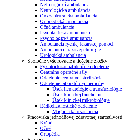
Nefrologická ambulancia
Neurologická ambulancia
Onkochirurgická ambulancia
Ortopedická ambulancia
Očná ambulancia
Psychiatrická ambulancia
Psychologická ambulancia
Ambulancia rýchlej lekárskej pomoci
Ambulancia úrazovej chirurgie
Urologická ambulancia
Spoločné vyšetrovacie a liečebne zložky
Fyziatricko-rehabilitačné oddelenie
Centrálne operačné sály
Oddelenie centrálnej sterilizácie
Oddelenie laboratórnej medicíny
Úsek hematológie a transfuziológie
Úsek klinickej biochémie
Úsek klinickej mikrobiológie
Rádiodiagnostické oddelenie
Magnetická rezonancia
Pracoviská jednodňovej zdravotnej starostlivosti
Krčné
Očné
Ortopédia
Farmácia