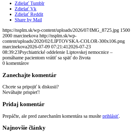
Zdielať Tumblr
Zdielať Vk
Zdielať Reddit
Share by Mail
https://nsplm.sk/wp-content/uploads/2026/07/IMG_8725.jpg
1500
2000
marcinekova
http://nsplm.sk/wp-
content/uploads/2020/02/LIPTOVSKA-COLOR-300x106.png
marcinekova
2026-07-09 07:21:41
2026-07-23
08:39:23
Psychiatrické oddelenie Liptovskej nemocnice –
pomáhame pacientom vrátiť sa späť do života
0
komentárov
Zanechajte komentár
Chcete sa pripojiť k diskusii?
Neváhajte prispieť!
Pridaj komentár
Prepáčte, ale pred zanechaním komentára sa musíte
prihlásiť
.
Najnovšie články