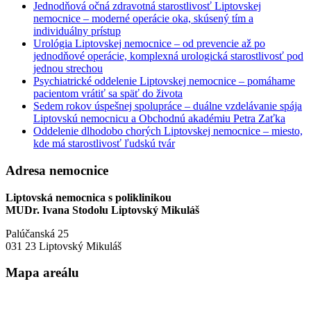
Jednodňová očná zdravotná starostlivosť Liptovskej
nemocnice – moderné operácie oka, skúsený tím a
individuálny prístup
Urológia Liptovskej nemocnice – od prevencie až po
jednodňové operácie, komplexná urologická starostlivosť pod
jednou strechou
Psychiatrické oddelenie Liptovskej nemocnice – pomáhame
pacientom vrátiť sa späť do života
Sedem rokov úspešnej spolupráce – duálne vzdelávanie spája
Liptovskú nemocnicu a Obchodnú akadémiu Petra Zaťka
Oddelenie dlhodobo chorých Liptovskej nemocnice – miesto,
kde má starostlivosť ľudskú tvár
Adresa nemocnice
Liptovská nemocnica s poliklinikou
MUDr. Ivana Stodolu Liptovský Mikuláš
Palúčanská 25
031 23 Liptovský Mikuláš
Mapa areálu