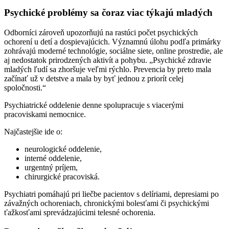
Psychické problémy sa čoraz viac týkajú mladých
Odborníci zároveň upozorňujú na rastúci počet psychických
ochorení u detí a dospievajúcich. Významnú úlohu podľa primárky
zohrávajú moderné technológie, sociálne siete, online prostredie, ale
aj nedostatok prirodzených aktivít a pohybu. „Psychické zdravie
mladých ľudí sa zhoršuje veľmi rýchlo. Prevencia by preto mala
začínať už v detstve a mala by byť jednou z priorít celej
spoločnosti.“
Psychiatrické oddelenie denne spolupracuje s viacerými
pracoviskami nemocnice.
Najčastejšie ide o:
neurologické oddelenie,
interné oddelenie,
urgentný príjem,
chirurgické pracoviská.
Psychiatri pomáhajú pri liečbe pacientov s delíriami, depresiami po
závažných ochoreniach, chronickými bolesťami či psychickými
ťažkosťami sprevádzajúcimi telesné ochorenia.