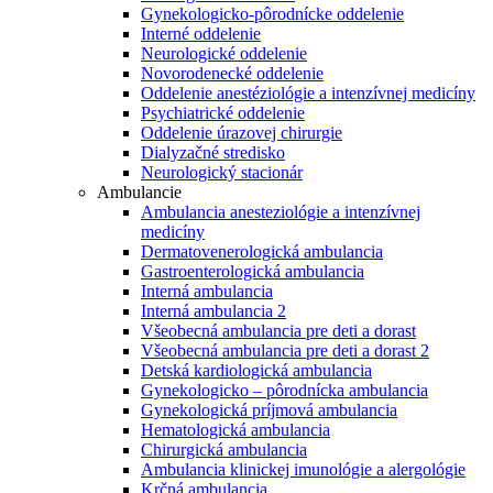
Gynekologicko-pôrodnícke oddelenie
Interné oddelenie
Neurologické oddelenie
Novorodenecké oddelenie
Oddelenie anestéziológie a intenzívnej medicíny
Psychiatrické oddelenie
Oddelenie úrazovej chirurgie
Dialyzačné stredisko
Neurologický stacionár
Ambulancie
Ambulancia anesteziológie a intenzívnej
medicíny
Dermatovenerologická ambulancia
Gastroenterologická ambulancia
Interná ambulancia
Interná ambulancia 2
Všeobecná ambulancia pre deti a dorast
Všeobecná ambulancia pre deti a dorast 2
Detská kardiologická ambulancia
Gynekologicko – pôrodnícka ambulancia
Gynekologická príjmová ambulancia
Hematologická ambulancia
Chirurgická ambulancia
Ambulancia klinickej imunológie a alergológie
Krčná ambulancia