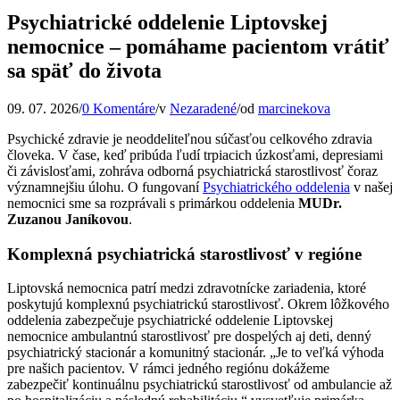
Psychiatrické oddelenie Liptovskej
nemocnice – pomáhame pacientom vrátiť
sa späť do života
09. 07. 2026
/
0 Komentáre
/
v
Nezaradené
/
od
marcinekova
Psychické zdravie je neoddeliteľnou súčasťou celkového zdravia
človeka. V čase, keď pribúda ľudí trpiacich úzkosťami, depresiami
či závislosťami, zohráva odborná psychiatrická starostlivosť čoraz
významnejšiu úlohu. O fungovaní
Psychiatrického oddelenia
v našej
nemocnici sme sa rozprávali s primárkou oddelenia
MUDr.
Zuzanou Janíkovou
.
Komplexná psychiatrická starostlivosť v regióne
Liptovská nemocnica patrí medzi zdravotnícke zariadenia, ktoré
poskytujú komplexnú psychiatrickú starostlivosť. Okrem lôžkového
oddelenia zabezpečuje psychiatrické oddelenie Liptovskej
nemocnice ambulantnú starostlivosť pre dospelých aj deti, denný
psychiatrický stacionár a komunitný stacionár. „Je to veľká výhoda
pre našich pacientov. V rámci jedného regiónu dokážeme
zabezpečiť kontinuálnu psychiatrickú starostlivosť od ambulancie až