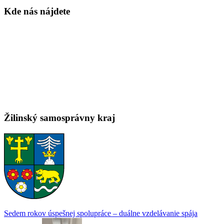
Kde nás nájdete
Žilinský samosprávny kraj
Sedem rokov úspešnej spolupráce – duálne vzdelávanie spája