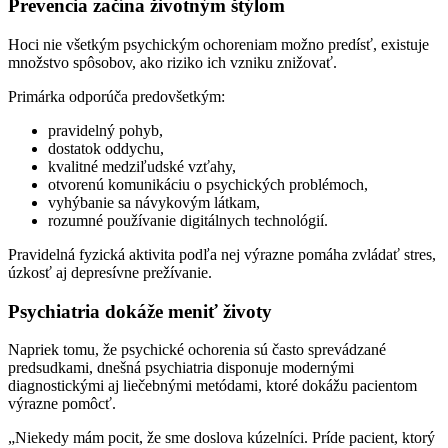
Prevencia začína životným štýlom
Hoci nie všetkým psychickým ochoreniam možno predísť, existuje
množstvo spôsobov, ako riziko ich vzniku znižovať.
Primárka odporúča predovšetkým:
pravidelný pohyb,
dostatok oddychu,
kvalitné medziľudské vzťahy,
otvorenú komunikáciu o psychických problémoch,
vyhýbanie sa návykovým látkam,
rozumné používanie digitálnych technológií.
Pravidelná fyzická aktivita podľa nej výrazne pomáha zvládať stres,
úzkosť aj depresívne prežívanie.
Psychiatria dokáže meniť životy
Napriek tomu, že psychické ochorenia sú často sprevádzané
predsudkami, dnešná psychiatria disponuje modernými
diagnostickými aj liečebnými metódami, ktoré dokážu pacientom
výrazne pomôcť.
„Niekedy mám pocit, že sme doslova kúzelníci. Príde pacient, ktorý