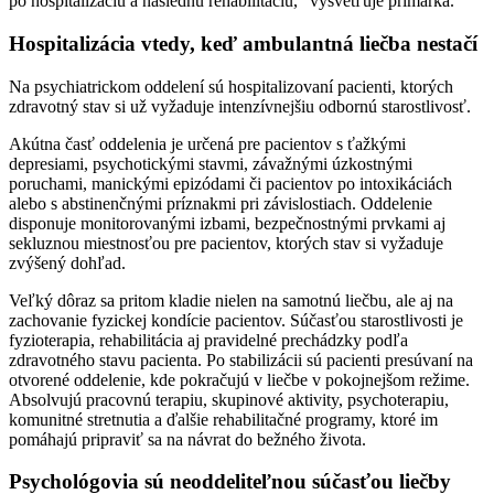
po hospitalizáciu a následnú rehabilitáciu,“ vysvetľuje primárka.
Hospitalizácia vtedy, keď ambulantná liečba nestačí
Na psychiatrickom oddelení sú hospitalizovaní pacienti, ktorých
zdravotný stav si už vyžaduje intenzívnejšiu odbornú starostlivosť.
Akútna časť oddelenia je určená pre pacientov s ťažkými
depresiami, psychotickými stavmi, závažnými úzkostnými
poruchami, manickými epizódami či pacientov po intoxikáciách
alebo s abstinenčnými príznakmi pri závislostiach. Oddelenie
disponuje monitorovanými izbami, bezpečnostnými prvkami aj
sekluznou miestnosťou pre pacientov, ktorých stav si vyžaduje
zvýšený dohľad.
Veľký dôraz sa pritom kladie nielen na samotnú liečbu, ale aj na
zachovanie fyzickej kondície pacientov. Súčasťou starostlivosti je
fyzioterapia, rehabilitácia aj pravidelné prechádzky podľa
zdravotného stavu pacienta. Po stabilizácii sú pacienti presúvaní na
otvorené oddelenie, kde pokračujú v liečbe v pokojnejšom režime.
Absolvujú pracovnú terapiu, skupinové aktivity, psychoterapiu,
komunitné stretnutia a ďalšie rehabilitačné programy, ktoré im
pomáhajú pripraviť sa na návrat do bežného života.
Psychológovia sú neoddeliteľnou súčasťou liečby