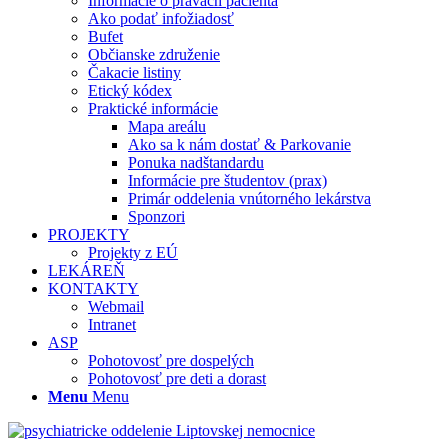
Informácie o právach pacienta
Ako podať infožiadosť
Bufet
Občianske združenie
Čakacie listiny
Etický kódex
Praktické informácie
Mapa areálu
Ako sa k nám dostať & Parkovanie
Ponuka nadštandardu
Informácie pre študentov (prax)
Primár oddelenia vnútorného lekárstva
Sponzori
PROJEKTY
Projekty z EÚ
LEKÁREŇ
KONTAKTY
Webmail
Intranet
ASP
Pohotovosť pre dospelých
Pohotovosť pre deti a dorast
Menu
Menu