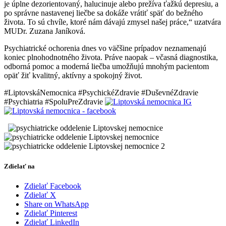
je úplne dezorientovaný, halucinuje alebo prežíva ťažkú depresiu, a
po správne nastavenej liečbe sa dokáže vrátiť späť do bežného
života. To sú chvíle, ktoré nám dávajú zmysel našej práce,“ uzatvára
MUDr. Zuzana Janíková.
Psychiatrické ochorenia dnes vo väčšine prípadov neznamenajú
koniec plnohodnotného života. Práve naopak – včasná diagnostika,
odborná pomoc a moderná liečba umožňujú mnohým pacientom
opäť žiť kvalitný, aktívny a spokojný život.
#LiptovskáNemocnica #PsychickéZdravie #DuševnéZdravie
#Psychiatria #SpoluPreZdravie
Zdielať na
Zdielať Facebook
Zdielať X
Share on WhatsApp
Zdielať Pinterest
Zdielať LinkedIn