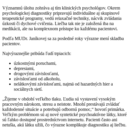
Významnú úlohu zohráva aj tím klinických psychológov. Okrem
psychologickej diagnostiky pripravujú individuálne aj skupinové
terapeutické programy, vedú relaxačné techniky, nácvik zvládania
úzkosti či dychové cvičenia. Liečba tak nie je založená iba na
medikácii, ale na komplexnom prístupe ku každému pacientovi.
Podľa MUDr. Janíkovej sa za posledné roky výrazne mení skladba
pacientov.
Najvýraznejšie pribúda ľudí trpiacich:
úzkostnými poruchami,
depresiami,
drogovými závislosťami,
závislosťami od alkoholu,
nelátkovými závislosťami, najmä od hazardných hier a
sociálnych sietí.
„Žijeme v období veľkého tlaku. Ľudia sú vystavení vysokým
pracovným nárokom, stresu a neistote. Mnohí prestávajú zvládať
každodenné situácie a potrebujú odbornú pomoc,“ hovorí primárka.
Veľkým problémom sú aj nové syntetické psychoaktívne látky, ktoré
sú ľahko dostupné prostredníctvom internetu. Pacienti často ani
netušia, akú látku užili, čo výrazne komplikuje diagnostiku aj liečbu.