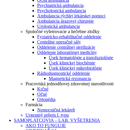
Očná ambulancia
Psychiatrická ambulancia
Psychologická ambulancia
Ambulancia rýchlej lekárskej pomoci
Ambulancia úrazovej chirurgie
Urologická ambulancia
Spoločné vyšetrovacie a liečebne zložky
Fyziatricko-rehabilitačné oddelenie
Centrálne operačné sály
Oddelenie centrálnej sterilizácie
Oddelenie laboratórnej medicíny
Úsek hematológie a transfuziológie
Úsek klinickej biochémie
Úsek klinickej mikrobiológie
Rádiodiagnostické oddelenie
Magnetická rezonancia
Pracoviská jednodňovej zdravotnej starostlivosti
Krčné
Očné
Ortopédia
Farmácia
Nemocničná lekáreň
Urgentný príjem I. typu
SAMOPLATCOVIA – LAB. VYŠETRENIA
AKO TO FUNGUJE