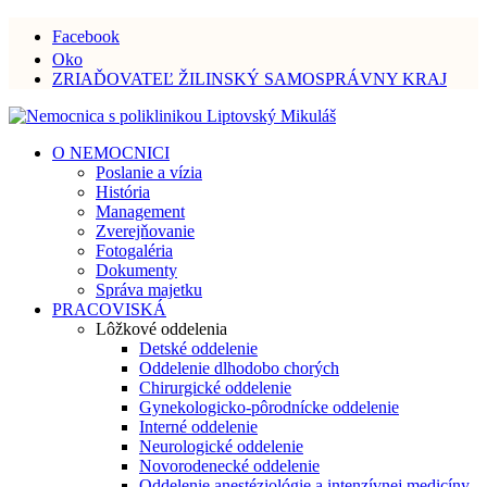
Facebook
Oko
ZRIAĎOVATEĽ ŽILINSKÝ SAMOSPRÁVNY KRAJ
O NEMOCNICI
Poslanie a vízia
História
Management
Zverejňovanie
Fotogaléria
Dokumenty
Správa majetku
PRACOVISKÁ
Lôžkové oddelenia
Detské oddelenie
Oddelenie dlhodobo chorých
Chirurgické oddelenie
Gynekologicko-pôrodnícke oddelenie
Interné oddelenie
Neurologické oddelenie
Novorodenecké oddelenie
Oddelenie anestéziológie a intenzívnej medicíny