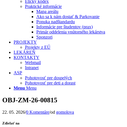
Etický kódex
Praktické informácie
Mapa areálu
Ako sa k nám dostať & Parkovanie
Ponuka nadštandardu
Informácie pre študentov (prax)
Primár oddelenia vnútorného lekárstva
Sponzori
PROJEKTY
Projekty z EÚ
LEKÁREŇ
KONTAKTY
Webmail
Intranet
ASP
Pohotovosť pre dospelých
Pohotovosť pre deti a dorast
Menu
Menu
OBJ-ZM-26-00815
22. 05. 2026
/
0 Komentáre
/
od
gomolova
Zdielať na