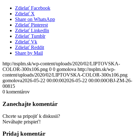
Zdielať Facebook
Zdielať X
Share on WhatsApp
Zdielať Pinterest
Zdielať LinkedIn
Zdielať Tumblr
Zdielať Vk
Zdielať Reddit
Share by Mail
http://nsplm.sk/wp-content/uploads/2020/02/LIPTOVSKA-
COLOR-300x106.png
0
0
gomolova
http://nsplm.sk/wp-
content/uploads/2020/02/LIPTOVSKA-COLOR-300x106.png
gomolova
2026-05-22 00:00:00
2026-05-22 00:00:00
OBJ-ZM-26-
00815
0
komentárov
Zanechajte komentár
Chcete sa pripojiť k diskusii?
Neváhajte prispieť!
Pridaj komentár