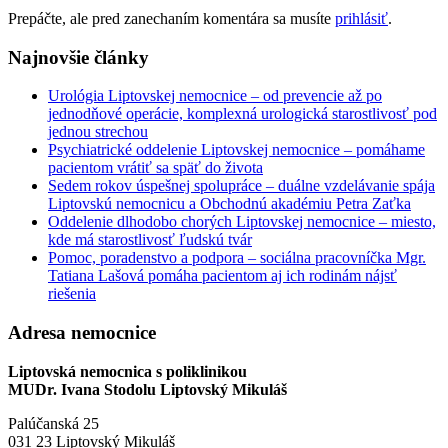
Prepáčte, ale pred zanechaním komentára sa musíte
prihlásiť
.
Najnovšie články
Urológia Liptovskej nemocnice – od prevencie až po
jednodňové operácie, komplexná urologická starostlivosť pod
jednou strechou
Psychiatrické oddelenie Liptovskej nemocnice – pomáhame
pacientom vrátiť sa späť do života
Sedem rokov úspešnej spolupráce – duálne vzdelávanie spája
Liptovskú nemocnicu a Obchodnú akadémiu Petra Zaťka
Oddelenie dlhodobo chorých Liptovskej nemocnice – miesto,
kde má starostlivosť ľudskú tvár
Pomoc, poradenstvo a podpora – sociálna pracovníčka Mgr.
Tatiana Lašová pomáha pacientom aj ich rodinám nájsť
riešenia
Adresa nemocnice
Liptovská nemocnica s poliklinikou
MUDr. Ivana Stodolu Liptovský Mikuláš
Palúčanská 25
031 23 Liptovský Mikuláš