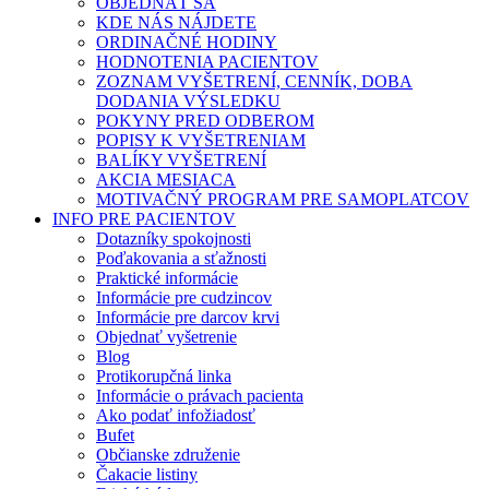
OBJEDNAŤ SA
KDE NÁS NÁJDETE
ORDINAČNÉ HODINY
HODNOTENIA PACIENTOV
ZOZNAM VYŠETRENÍ, CENNÍK, DOBA
DODANIA VÝSLEDKU
POKYNY PRED ODBEROM
POPISY K VYŠETRENIAM
BALÍKY VYŠETRENÍ
AKCIA MESIACA
MOTIVAČNÝ PROGRAM PRE SAMOPLATCOV
INFO PRE PACIENTOV
Dotazníky spokojnosti
Poďakovania a sťažnosti
Praktické informácie
Informácie pre cudzincov
Informácie pre darcov krvi
Objednať vyšetrenie
Blog
Protikorupčná linka
Informácie o právach pacienta
Ako podať infožiadosť
Bufet
Občianske združenie
Čakacie listiny