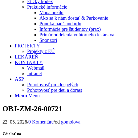
Etický kódex
Praktické informácie
Mapa areálu
Ako sa k nám dostať & Parkovanie
Ponuka nadštandardu
Informácie pre študentov (prax)
Primár oddelenia vnútorného lekárstva
Sponzori
PROJEKTY
Projekty z EÚ
LEKÁREŇ
KONTAKTY
Webmail
Intranet
ASP
Pohotovosť pre dospelých
Pohotovosť pre deti a dorast
Menu
Menu
OBJ-ZM-26-00721
22. 05. 2026
/
0 Komentáre
/
od
gomolova
Zdielať na