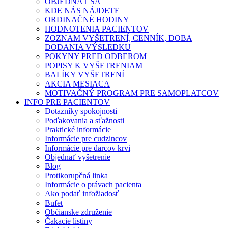
OBJEDNAŤ SA
KDE NÁS NÁJDETE
ORDINAČNÉ HODINY
HODNOTENIA PACIENTOV
ZOZNAM VYŠETRENÍ, CENNÍK, DOBA
DODANIA VÝSLEDKU
POKYNY PRED ODBEROM
POPISY K VYŠETRENIAM
BALÍKY VYŠETRENÍ
AKCIA MESIACA
MOTIVAČNÝ PROGRAM PRE SAMOPLATCOV
INFO PRE PACIENTOV
Dotazníky spokojnosti
Poďakovania a sťažnosti
Praktické informácie
Informácie pre cudzincov
Informácie pre darcov krvi
Objednať vyšetrenie
Blog
Protikorupčná linka
Informácie o právach pacienta
Ako podať infožiadosť
Bufet
Občianske združenie
Čakacie listiny