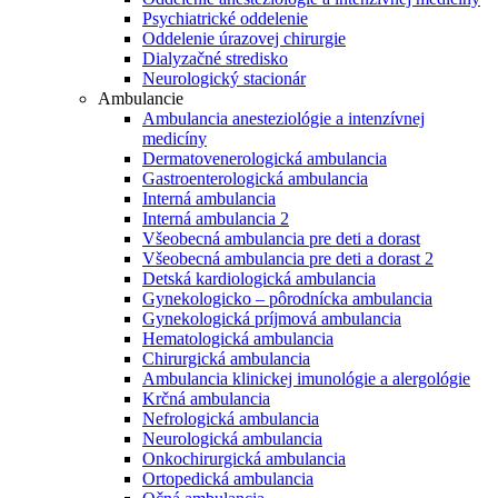
Psychiatrické oddelenie
Oddelenie úrazovej chirurgie
Dialyzačné stredisko
Neurologický stacionár
Ambulancie
Ambulancia anesteziológie a intenzívnej
medicíny
Dermatovenerologická ambulancia
Gastroenterologická ambulancia
Interná ambulancia
Interná ambulancia 2
Všeobecná ambulancia pre deti a dorast
Všeobecná ambulancia pre deti a dorast 2
Detská kardiologická ambulancia
Gynekologicko – pôrodnícka ambulancia
Gynekologická príjmová ambulancia
Hematologická ambulancia
Chirurgická ambulancia
Ambulancia klinickej imunológie a alergológie
Krčná ambulancia
Nefrologická ambulancia
Neurologická ambulancia
Onkochirurgická ambulancia
Ortopedická ambulancia