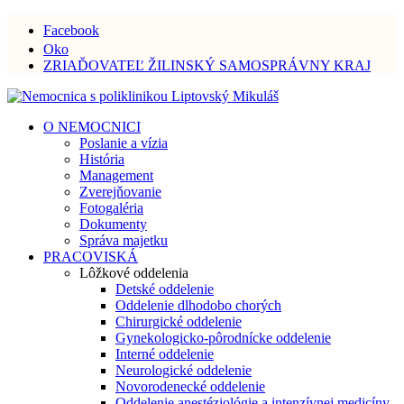
Facebook
Oko
ZRIAĎOVATEĽ ŽILINSKÝ SAMOSPRÁVNY KRAJ
O NEMOCNICI
Poslanie a vízia
História
Management
Zverejňovanie
Fotogaléria
Dokumenty
Správa majetku
PRACOVISKÁ
Lôžkové oddelenia
Detské oddelenie
Oddelenie dlhodobo chorých
Chirurgické oddelenie
Gynekologicko-pôrodnícke oddelenie
Interné oddelenie
Neurologické oddelenie
Novorodenecké oddelenie
Oddelenie anestéziológie a intenzívnej medicíny