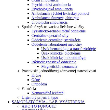
Očná ambulancia
Psychiatrická ambulancia
Psychologická ambulancia
Ambulancia rýchlej lekárskej pomoci
Ambulancia úrazovej chirurgie
Urologická ambulancia
Spoločné vyšetrovacie a liečebne zložky
Fyziatricko-rehabilitačné oddelenie
Centrálne operačné sály
Oddelenie centrálnej sterilizácie
Oddelenie laboratórnej medicíny
Úsek hematológie a transfuziológie
Úsek klinickej biochémie
Úsek klinickej mikrobiológie
Rádiodiagnostické oddelenie
Magnetická rezonancia
Pracoviská jednodňovej zdravotnej starostlivosti
Krčné
Očné
Ortopédia
Farmácia
Nemocničná lekáreň
Urgentný príjem I. typu
SAMOPLATCOVIA – LAB. VYŠETRENIA
AKO TO FUNGUJE