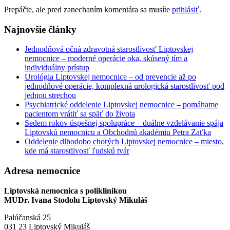
Prepáčte, ale pred zanechaním komentára sa musíte
prihlásiť
.
Najnovšie články
Jednodňová očná zdravotná starostlivosť Liptovskej
nemocnice – moderné operácie oka, skúsený tím a
individuálny prístup
Urológia Liptovskej nemocnice – od prevencie až po
jednodňové operácie, komplexná urologická starostlivosť pod
jednou strechou
Psychiatrické oddelenie Liptovskej nemocnice – pomáhame
pacientom vrátiť sa späť do života
Sedem rokov úspešnej spolupráce – duálne vzdelávanie spája
Liptovskú nemocnicu a Obchodnú akadémiu Petra Zaťka
Oddelenie dlhodobo chorých Liptovskej nemocnice – miesto,
kde má starostlivosť ľudskú tvár
Adresa nemocnice
Liptovská nemocnica s poliklinikou
MUDr. Ivana Stodolu Liptovský Mikuláš
Palúčanská 25
031 23 Liptovský Mikuláš