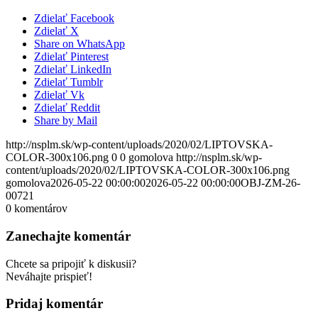
Zdielať Facebook
Zdielať X
Share on WhatsApp
Zdielať Pinterest
Zdielať LinkedIn
Zdielať Tumblr
Zdielať Vk
Zdielať Reddit
Share by Mail
http://nsplm.sk/wp-content/uploads/2020/02/LIPTOVSKA-
COLOR-300x106.png
0
0
gomolova
http://nsplm.sk/wp-
content/uploads/2020/02/LIPTOVSKA-COLOR-300x106.png
gomolova
2026-05-22 00:00:00
2026-05-22 00:00:00
OBJ-ZM-26-
00721
0
komentárov
Zanechajte komentár
Chcete sa pripojiť k diskusii?
Neváhajte prispieť!
Pridaj komentár