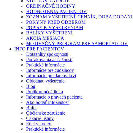
KDE NÁS NÁJDETE
ORDINAČNÉ HODINY
HODNOTENIA PACIENTOV
ZOZNAM VYŠETRENÍ, CENNÍK, DOBA DODAN
POKYNY PRED ODBEROM
POPISY K VYŠETRENIAM
BALÍKY VYŠETRENÍ
AKCIA MESIACA
MOTIVAČNÝ PROGRAM PRE SAMOPLATCOV
INFO PRE PACIENTOV
Dotazníky spokojnosti
Poďakovania a sťažnosti
Praktické informácie
Informácie pre cudzincov
Informácie pre darcov krvi
Objednať vyšetrenie
Blog
Protikorupčná linka
Informácie o právach pacienta
Ako podať infožiadosť
Bufet
Občianske združenie
Čakacie listiny
Etický kódex
Praktické informácie