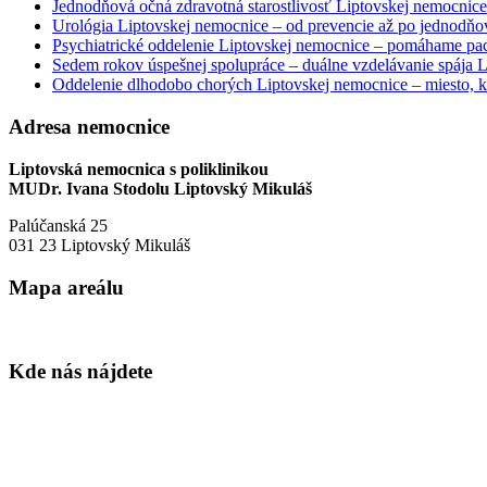
Jednodňová očná zdravotná starostlivosť Liptovskej nemocnice 
Urológia Liptovskej nemocnice – od prevencie až po jednodňov
Psychiatrické oddelenie Liptovskej nemocnice – pomáhame paci
Sedem rokov úspešnej spolupráce – duálne vzdelávanie spája
Oddelenie dlhodobo chorých Liptovskej nemocnice – miesto, kd
Adresa nemocnice
Liptovská nemocnica s poliklinikou
MUDr. Ivana Stodolu Liptovský Mikuláš
Palúčanská 25
031 23 Liptovský Mikuláš
Mapa areálu
Kde nás nájdete