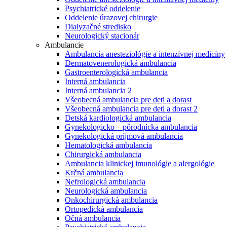
Psychiatrické oddelenie
Oddelenie úrazovej chirurgie
Dialyzačné stredisko
Neurologický stacionár
Ambulancie
Ambulancia anesteziológie a intenzívnej medicíny
Dermatovenerologická ambulancia
Gastroenterologická ambulancia
Interná ambulancia
Interná ambulancia 2
Všeobecná ambulancia pre deti a dorast
Všeobecná ambulancia pre deti a dorast 2
Detská kardiologická ambulancia
Gynekologicko – pôrodnícka ambulancia
Gynekologická príjmová ambulancia
Hematologická ambulancia
Chirurgická ambulancia
Ambulancia klinickej imunológie a alergológie
Krčná ambulancia
Nefrologická ambulancia
Neurologická ambulancia
Onkochirurgická ambulancia
Ortopedická ambulancia
Očná ambulancia