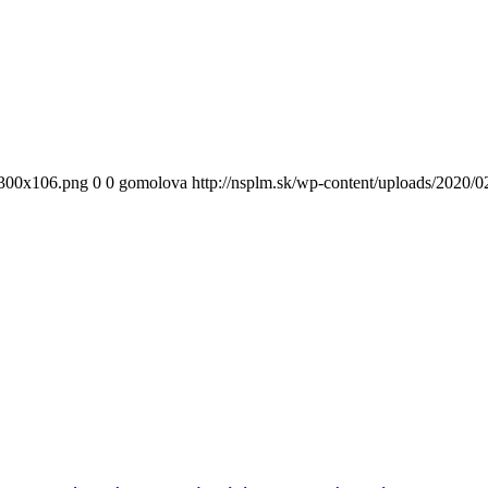
300x106.png
0
0
gomolova
http://nsplm.sk/wp-content/uploads/2