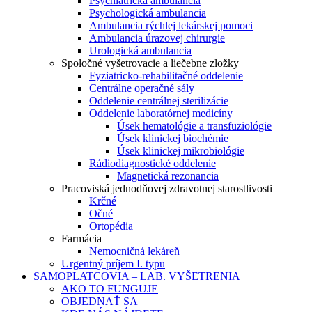
Psychiatrická ambulancia
Psychologická ambulancia
Ambulancia rýchlej lekárskej pomoci
Ambulancia úrazovej chirurgie
Urologická ambulancia
Spoločné vyšetrovacie a liečebne zložky
Fyziatricko-rehabilitačné oddelenie
Centrálne operačné sály
Oddelenie centrálnej sterilizácie
Oddelenie laboratórnej medicíny
Úsek hematológie a transfuziológie
Úsek klinickej biochémie
Úsek klinickej mikrobiológie
Rádiodiagnostické oddelenie
Magnetická rezonancia
Pracoviská jednodňovej zdravotnej starostlivosti
Krčné
Očné
Ortopédia
Farmácia
Nemocničná lekáreň
Urgentný príjem I. typu
SAMOPLATCOVIA – LAB. VYŠETRENIA
AKO TO FUNGUJE
OBJEDNAŤ SA