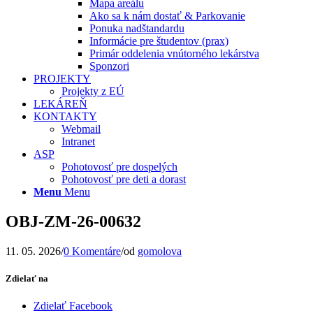
Mapa areálu
Ako sa k nám dostať & Parkovanie
Ponuka nadštandardu
Informácie pre študentov (prax)
Primár oddelenia vnútorného lekárstva
Sponzori
PROJEKTY
Projekty z EÚ
LEKÁREŇ
KONTAKTY
Webmail
Intranet
ASP
Pohotovosť pre dospelých
Pohotovosť pre deti a dorast
Menu
Menu
OBJ-ZM-26-00632
11. 05. 2026
/
0 Komentáre
/
od
gomolova
Zdielať na
Zdielať Facebook