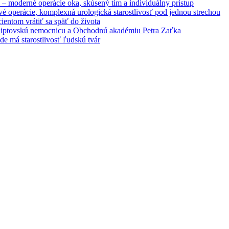
– moderné operácie oka, skúsený tím a individuálny prístup
é operácie, komplexná urologická starostlivosť pod jednou strechou
entom vrátiť sa späť do života
 Liptovskú nemocnicu a Obchodnú akadémiu Petra Zaťka
e má starostlivosť ľudskú tvár