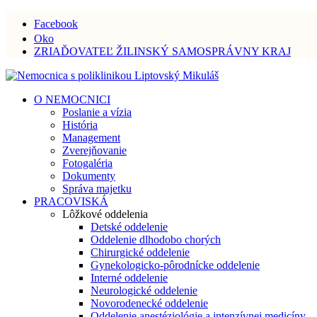
Facebook
Oko
ZRIAĎOVATEĽ ŽILINSKÝ SAMOSPRÁVNY KRAJ
O NEMOCNICI
Poslanie a vízia
História
Management
Zverejňovanie
Fotogaléria
Dokumenty
Správa majetku
PRACOVISKÁ
Lôžkové oddelenia
Detské oddelenie
Oddelenie dlhodobo chorých
Chirurgické oddelenie
Gynekologicko-pôrodnícke oddelenie
Interné oddelenie
Neurologické oddelenie
Novorodenecké oddelenie
Oddelenie anestéziológie a intenzívnej medicíny