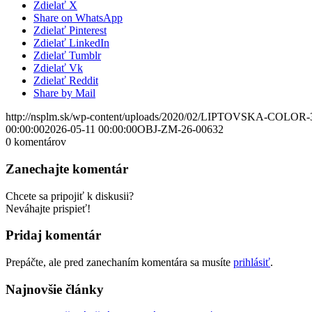
Zdielať X
Share on WhatsApp
Zdielať Pinterest
Zdielať LinkedIn
Zdielať Tumblr
Zdielať Vk
Zdielať Reddit
Share by Mail
http://nsplm.sk/wp-content/uploads/2020/02/LIPTOVSKA-COLOR-
00:00:00
2026-05-11 00:00:00
OBJ-ZM-26-00632
0
komentárov
Zanechajte komentár
Chcete sa pripojiť k diskusii?
Neváhajte prispieť!
Pridaj komentár
Prepáčte, ale pred zanechaním komentára sa musíte
prihlásiť
.
Najnovšie články