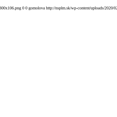
300x106.png
0
0
gomolova
http://nsplm.sk/wp-content/uploads/2