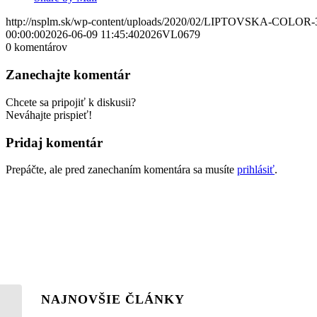
http://nsplm.sk/wp-content/uploads/2020/02/LIPTOVSKA-COLOR-
00:00:00
2026-06-09 11:45:40
2026VL0679
0
komentárov
Zanechajte komentár
Chcete sa pripojiť k diskusii?
Neváhajte prispieť!
Pridaj komentár
Prepáčte, ale pred zanechaním komentára sa musíte
prihlásiť
.
NAJNOVŠIE ČLÁNKY