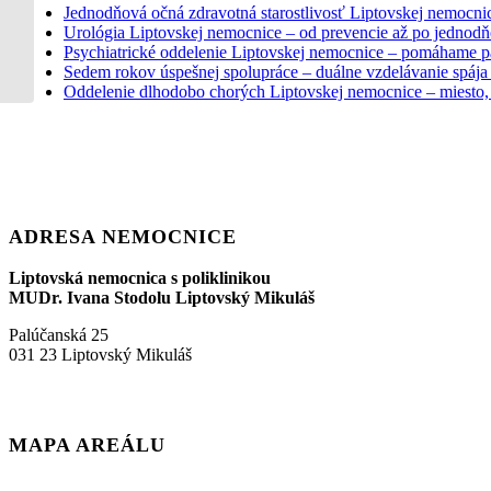
OBJ-CSL-26-01205
Jednodňová očná zdravotná starostlivosť Liptovskej nemocnic
Urológia Liptovskej nemocnice – od prevencie až po jednodňo
Psychiatrické oddelenie Liptovskej nemocnice – pomáhame pa
Sedem rokov úspešnej spolupráce – duálne vzdelávanie spá
Oddelenie dlhodobo chorých Liptovskej nemocnice – miesto, 
ADRESA NEMOCNICE
Liptovská nemocnica s poliklinikou
MUDr. Ivana Stodolu Liptovský Mikuláš
Palúčanská 25
031 23 Liptovský Mikuláš
MAPA AREÁLU