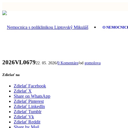
O NEMOCNIC
2026VL0679
/
/
22. 05. 2026
0 Komentáre
od
gomolova
Zdielať na
Zdielať Facebook
Zdielať X
Share on WhatsApp
Zdielať Pinterest
Zdielať LinkedIn
Zdielať Tumblr
Zdielať Vk
Zdielať Reddit
Share by Mail