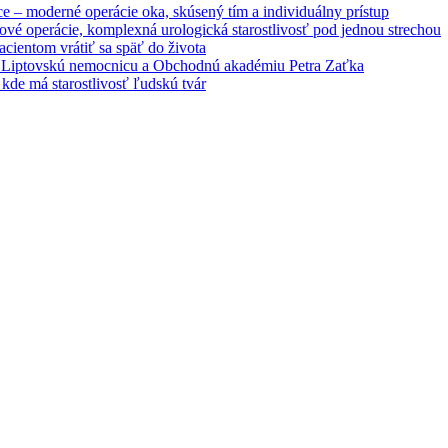
e – moderné operácie oka, skúsený tím a individuálny prístup
vé operácie, komplexná urologická starostlivosť pod jednou strechou
cientom vrátiť sa späť do života
ja Liptovskú nemocnicu a Obchodnú akadémiu Petra Zaťka
kde má starostlivosť ľudskú tvár