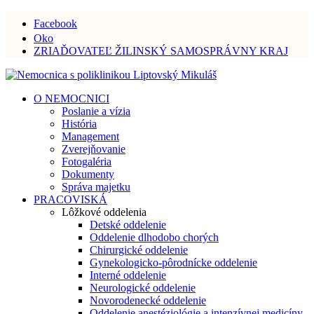
Facebook
Oko
ZRIAĎOVATEĽ ŽILINSKÝ SAMOSPRÁVNY KRAJ
O NEMOCNICI
Poslanie a vízia
História
Management
Zverejňovanie
Fotogaléria
Dokumenty
Správa majetku
PRACOVISKÁ
Lôžkové oddelenia
Detské oddelenie
Oddelenie dlhodobo chorých
Chirurgické oddelenie
Gynekologicko-pôrodnícke oddelenie
Interné oddelenie
Neurologické oddelenie
Novorodenecké oddelenie
Oddelenie anestéziológie a intenzívnej medicíny