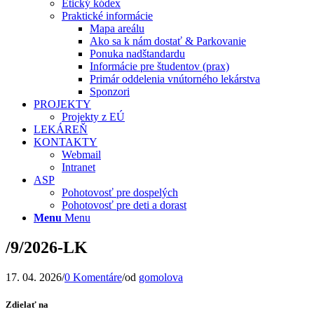
Etický kódex
Praktické informácie
Mapa areálu
Ako sa k nám dostať & Parkovanie
Ponuka nadštandardu
Informácie pre študentov (prax)
Primár oddelenia vnútorného lekárstva
Sponzori
PROJEKTY
Projekty z EÚ
LEKÁREŇ
KONTAKTY
Webmail
Intranet
ASP
Pohotovosť pre dospelých
Pohotovosť pre deti a dorast
Menu
Menu
/9/2026-LK
17. 04. 2026
/
0 Komentáre
/
od
gomolova
Zdielať na