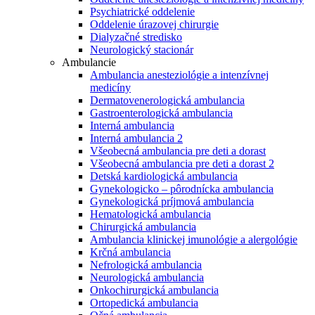
Psychiatrické oddelenie
Oddelenie úrazovej chirurgie
Dialyzačné stredisko
Neurologický stacionár
Ambulancie
Ambulancia anesteziológie a intenzívnej
medicíny
Dermatovenerologická ambulancia
Gastroenterologická ambulancia
Interná ambulancia
Interná ambulancia 2
Všeobecná ambulancia pre deti a dorast
Všeobecná ambulancia pre deti a dorast 2
Detská kardiologická ambulancia
Gynekologicko – pôrodnícka ambulancia
Gynekologická príjmová ambulancia
Hematologická ambulancia
Chirurgická ambulancia
Ambulancia klinickej imunológie a alergológie
Krčná ambulancia
Nefrologická ambulancia
Neurologická ambulancia
Onkochirurgická ambulancia
Ortopedická ambulancia