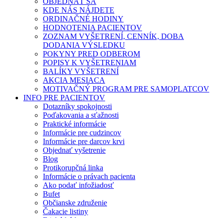
OBJEDNAŤ SA
KDE NÁS NÁJDETE
ORDINAČNÉ HODINY
HODNOTENIA PACIENTOV
ZOZNAM VYŠETRENÍ, CENNÍK, DOBA
DODANIA VÝSLEDKU
POKYNY PRED ODBEROM
POPISY K VYŠETRENIAM
BALÍKY VYŠETRENÍ
AKCIA MESIACA
MOTIVAČNÝ PROGRAM PRE SAMOPLATCOV
INFO PRE PACIENTOV
Dotazníky spokojnosti
Poďakovania a sťažnosti
Praktické informácie
Informácie pre cudzincov
Informácie pre darcov krvi
Objednať vyšetrenie
Blog
Protikorupčná linka
Informácie o právach pacienta
Ako podať infožiadosť
Bufet
Občianske združenie
Čakacie listiny