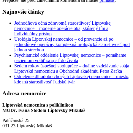
Prepáčte, ale pred zanechaním komentára sa musíte
prihlásiť
.
Najnovšie články
Jednodňová očná zdravotná starostlivosť Liptovskej
nemocnice – moderné operácie oka, skúsený tím a
individuálny prístup
Urológia Liptovskej nemocnice – od prevencie až po
jednodňové operácie, komplexná urologická starostlivosť pod
jednou strechou
Psychiatrické oddelenie Liptovskej nemocnice – pomáhame
pacientom vrátiť sa späť do života
Sedem rokov úspešnej spolupráce – duálne vzdelávanie spája
Liptovskú nemocnicu a Obchodnú akadémiu Petra Zaťka
Oddelenie dlhodobo chorých Liptovskej nemocnice – miesto,
kde má starostlivosť ľudskú tvár
Adresa nemocnice
Liptovská nemocnica s poliklinikou
MUDr. Ivana Stodolu Liptovský Mikuláš
Palúčanská 25
031 23 Liptovský Mikuláš