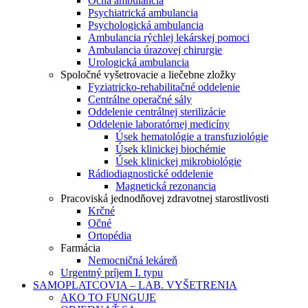
Očná ambulancia
Psychiatrická ambulancia
Psychologická ambulancia
Ambulancia rýchlej lekárskej pomoci
Ambulancia úrazovej chirurgie
Urologická ambulancia
Spoločné vyšetrovacie a liečebne zložky
Fyziatricko-rehabilitačné oddelenie
Centrálne operačné sály
Oddelenie centrálnej sterilizácie
Oddelenie laboratórnej medicíny
Úsek hematológie a transfuziológie
Úsek klinickej biochémie
Úsek klinickej mikrobiológie
Rádiodiagnostické oddelenie
Magnetická rezonancia
Pracoviská jednodňovej zdravotnej starostlivosti
Krčné
Očné
Ortopédia
Farmácia
Nemocničná lekáreň
Urgentný príjem I. typu
SAMOPLATCOVIA – LAB. VYŠETRENIA
AKO TO FUNGUJE