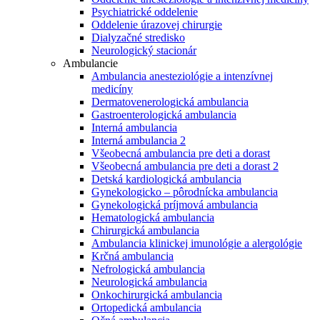
Psychiatrické oddelenie
Oddelenie úrazovej chirurgie
Dialyzačné stredisko
Neurologický stacionár
Ambulancie
Ambulancia anesteziológie a intenzívnej
medicíny
Dermatovenerologická ambulancia
Gastroenterologická ambulancia
Interná ambulancia
Interná ambulancia 2
Všeobecná ambulancia pre deti a dorast
Všeobecná ambulancia pre deti a dorast 2
Detská kardiologická ambulancia
Gynekologicko – pôrodnícka ambulancia
Gynekologická príjmová ambulancia
Hematologická ambulancia
Chirurgická ambulancia
Ambulancia klinickej imunológie a alergológie
Krčná ambulancia
Nefrologická ambulancia
Neurologická ambulancia
Onkochirurgická ambulancia
Ortopedická ambulancia