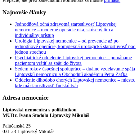
Prepáčte, ale pred zanechaním komentára sa musíte
prihlásiť
.
Najnovšie články
Jednodňová očná zdravotná starostlivosť Liptovskej
nemocnice – moderné operácie oka, skúsený tím a
individuálny prístup
Urológia Liptovskej nemocnice – od prevencie až po
jednodňové operácie, komplexná urologická starostlivosť pod
jednou strechou
Psychiatrické oddelenie Liptovskej nemocnice – pomáhame
pacientom vrátiť sa späť do života
Sedem rokov úspešnej spolupráce – duálne vzdelávanie spája
Liptovskú nemocnicu a Obchodnú akadémiu Petra Zaťka
Oddelenie dlhodobo chorých Liptovskej nemocnice – miesto,
kde má starostlivosť ľudskú tvár
Adresa nemocnice
Liptovská nemocnica s poliklinikou
MUDr. Ivana Stodolu Liptovský Mikuláš
Palúčanská 25
031 23 Liptovský Mikuláš