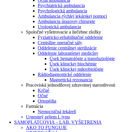
Očná ambulancia
Psychiatrická ambulancia
Psychologická ambulancia
Ambulancia rýchlej lekárskej pomoci
Ambulancia úrazovej chirurgie
Urologická ambulancia
Spoločné vyšetrovacie a liečebne zložky
Fyziatricko-rehabilitačné oddelenie
Centrálne operačné sály
Oddelenie centrálnej sterilizácie
Oddelenie laboratórnej medicíny
Úsek hematológie a transfuziológie
Úsek klinickej biochémie
Úsek klinickej mikrobiológie
Rádiodiagnostické oddelenie
Magnetická rezonancia
Pracoviská jednodňovej zdravotnej starostlivosti
Krčné
Očné
Ortopédia
Farmácia
Nemocničná lekáreň
Urgentný príjem I. typu
SAMOPLATCOVIA – LAB. VYŠETRENIA
AKO TO FUNGUJE