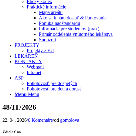
Etický kódex
Praktické informácie
Mapa areálu
Ako sa k nám dostať & Parkovanie
Ponuka nadštandardu
Informácie pre študentov (prax)
Primár oddelenia vnútorného lekárstva
Sponzori
PROJEKTY
Projekty z EÚ
LEKÁREŇ
KONTAKTY
Webmail
Intranet
ASP
Pohotovosť pre dospelých
Pohotovosť pre deti a dorast
Menu
Menu
48/IT/2026
22. 04. 2026
/
0 Komentáre
/
od
gomolova
Zdielať na