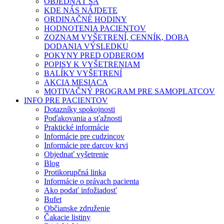
OBJEDNAŤ SA
KDE NÁS NÁJDETE
ORDINAČNÉ HODINY
HODNOTENIA PACIENTOV
ZOZNAM VYŠETRENÍ, CENNÍK, DOBA
DODANIA VÝSLEDKU
POKYNY PRED ODBEROM
POPISY K VYŠETRENIAM
BALÍKY VYŠETRENÍ
AKCIA MESIACA
MOTIVAČNÝ PROGRAM PRE SAMOPLATCOV
INFO PRE PACIENTOV
Dotazníky spokojnosti
Poďakovania a sťažnosti
Praktické informácie
Informácie pre cudzincov
Informácie pre darcov krvi
Objednať vyšetrenie
Blog
Protikorupčná linka
Informácie o právach pacienta
Ako podať infožiadosť
Bufet
Občianske združenie
Čakacie listiny