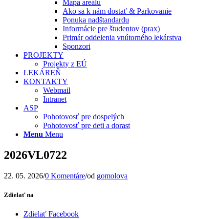
Mapa areálu
Ako sa k nám dostať & Parkovanie
Ponuka nadštandardu
Informácie pre študentov (prax)
Primár oddelenia vnútorného lekárstva
Sponzori
PROJEKTY
Projekty z EÚ
LEKÁREŇ
KONTAKTY
Webmail
Intranet
ASP
Pohotovosť pre dospelých
Pohotovosť pre deti a dorast
Menu
Menu
2026VL0722
22. 05. 2026
/
0 Komentáre
/
od
gomolova
Zdielať na
Zdielať Facebook