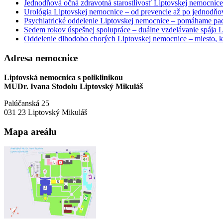
Jednodňová očná zdravotná starostlivosť Liptovskej nemocnice 
Urológia Liptovskej nemocnice – od prevencie až po jednodňov
Psychiatrické oddelenie Liptovskej nemocnice – pomáhame paci
Sedem rokov úspešnej spolupráce – duálne vzdelávanie spája
Oddelenie dlhodobo chorých Liptovskej nemocnice – miesto, kd
Adresa nemocnice
Liptovská nemocnica s poliklinikou
MUDr. Ivana Stodolu Liptovský Mikuláš
Palúčanská 25
031 23 Liptovský Mikuláš
Mapa areálu