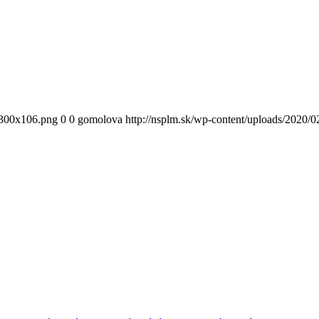
300x106.png
0
0
gomolova
http://nsplm.sk/wp-content/uploads/2