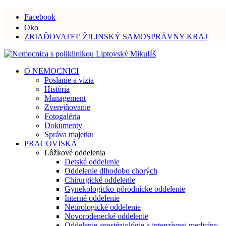
Facebook
Oko
ZRIAĎOVATEĽ ŽILINSKÝ SAMOSPRÁVNY KRAJ
O NEMOCNICI
Poslanie a vízia
História
Management
Zverejňovanie
Fotogaléria
Dokumenty
Správa majetku
PRACOVISKÁ
Lôžkové oddelenia
Detské oddelenie
Oddelenie dlhodobo chorých
Chirurgické oddelenie
Gynekologicko-pôrodnícke oddelenie
Interné oddelenie
Neurologické oddelenie
Novorodenecké oddelenie
Oddelenie anestéziológie a intenzívnej medicíny