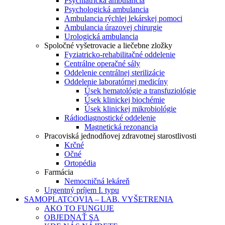
Psychiatrická ambulancia
Psychologická ambulancia
Ambulancia rýchlej lekárskej pomoci
Ambulancia úrazovej chirurgie
Urologická ambulancia
Spoločné vyšetrovacie a liečebne zložky
Fyziatricko-rehabilitačné oddelenie
Centrálne operačné sály
Oddelenie centrálnej sterilizácie
Oddelenie laboratórnej medicíny
Úsek hematológie a transfuziológie
Úsek klinickej biochémie
Úsek klinickej mikrobiológie
Rádiodiagnostické oddelenie
Magnetická rezonancia
Pracoviská jednodňovej zdravotnej starostlivosti
Krčné
Očné
Ortopédia
Farmácia
Nemocničná lekáreň
Urgentný príjem I. typu
SAMOPLATCOVIA – LAB. VYŠETRENIA
AKO TO FUNGUJE
OBJEDNAŤ SA