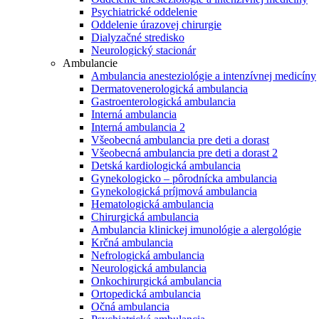
Psychiatrické oddelenie
Oddelenie úrazovej chirurgie
Dialyzačné stredisko
Neurologický stacionár
Ambulancie
Ambulancia anesteziológie a intenzívnej medicíny
Dermatovenerologická ambulancia
Gastroenterologická ambulancia
Interná ambulancia
Interná ambulancia 2
Všeobecná ambulancia pre deti a dorast
Všeobecná ambulancia pre deti a dorast 2
Detská kardiologická ambulancia
Gynekologicko – pôrodnícka ambulancia
Gynekologická príjmová ambulancia
Hematologická ambulancia
Chirurgická ambulancia
Ambulancia klinickej imunológie a alergológie
Krčná ambulancia
Nefrologická ambulancia
Neurologická ambulancia
Onkochirurgická ambulancia
Ortopedická ambulancia
Očná ambulancia