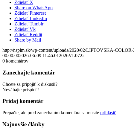
Zdielať X
Share on WhatsApp
Zdielať Pinterest
Zdielať LinkedIn
Zdielať Tumblr
Zdielať Vk
Zdielať Reddit
Share by Mail
http://nsplm.sk/wp-content/uploads/2020/02/LIPTOVSKA-COLOR-
00:00:00
2026-06-09 11:46:01
2026VL0722
0
komentárov
Zanechajte komentár
Chcete sa pripojiť k diskusii?
Neváhajte prispieť!
Pridaj komentár
Prepáčte, ale pred zanechaním komentára sa musíte
prihlásiť
.
Najnovšie články