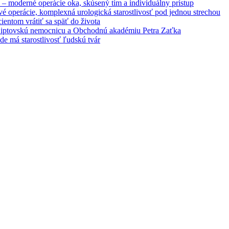
– moderné operácie oka, skúsený tím a individuálny prístup
é operácie, komplexná urologická starostlivosť pod jednou strechou
entom vrátiť sa späť do života
 Liptovskú nemocnicu a Obchodnú akadémiu Petra Zaťka
e má starostlivosť ľudskú tvár