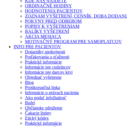
KDE NÁS NÁJDETE
ORDINAČNÉ HODINY
HODNOTENIA PACIENTOV
ZOZNAM VYŠETRENÍ, CENNÍK, DOBA DODAN
POKYNY PRED ODBEROM
POPISY K VYŠETRENIAM
BALÍKY VYŠETRENÍ
AKCIA MESIACA
MOTIVAČNÝ PROGRAM PRE SAMOPLATCOV
INFO PRE PACIENTOV
Dotazníky spokojnosti
Poďakovania a sťažnosti
Praktické informácie
Informácie pre cudzincov
Informácie pre darcov krvi
Objednať vyšetrenie
Blog
Protikorupčná linka
Informácie o právach pacienta
Ako podať infožiadosť
Bufet
Občianske združenie
Čakacie listiny
Etický kódex
Praktické informácie