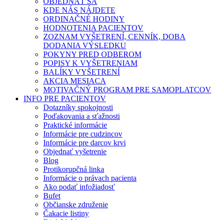
OBJEDNAŤ SA
KDE NÁS NÁJDETE
ORDINAČNÉ HODINY
HODNOTENIA PACIENTOV
ZOZNAM VYŠETRENÍ, CENNÍK, DOBA
DODANIA VÝSLEDKU
POKYNY PRED ODBEROM
POPISY K VYŠETRENIAM
BALÍKY VYŠETRENÍ
AKCIA MESIACA
MOTIVAČNÝ PROGRAM PRE SAMOPLATCOV
INFO PRE PACIENTOV
Dotazníky spokojnosti
Poďakovania a sťažnosti
Praktické informácie
Informácie pre cudzincov
Informácie pre darcov krvi
Objednať vyšetrenie
Blog
Protikorupčná linka
Informácie o právach pacienta
Ako podať infožiadosť
Bufet
Občianske združenie
Čakacie listiny