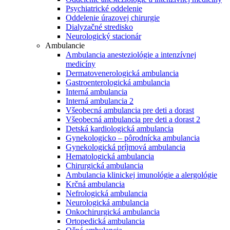
Psychiatrické oddelenie
Oddelenie úrazovej chirurgie
Dialyzačné stredisko
Neurologický stacionár
Ambulancie
Ambulancia anesteziológie a intenzívnej
medicíny
Dermatovenerologická ambulancia
Gastroenterologická ambulancia
Interná ambulancia
Interná ambulancia 2
Všeobecná ambulancia pre deti a dorast
Všeobecná ambulancia pre deti a dorast 2
Detská kardiologická ambulancia
Gynekologicko – pôrodnícka ambulancia
Gynekologická príjmová ambulancia
Hematologická ambulancia
Chirurgická ambulancia
Ambulancia klinickej imunológie a alergológie
Krčná ambulancia
Nefrologická ambulancia
Neurologická ambulancia
Onkochirurgická ambulancia
Ortopedická ambulancia