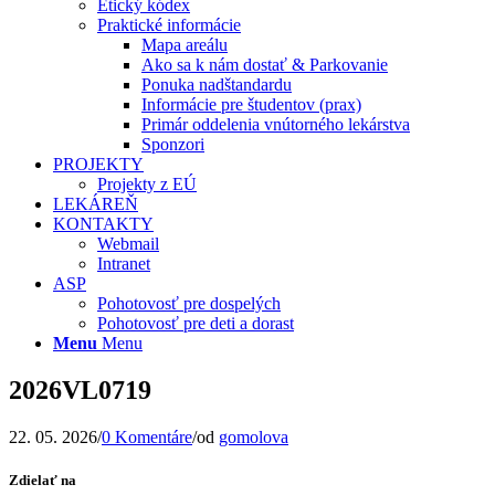
Etický kódex
Praktické informácie
Mapa areálu
Ako sa k nám dostať & Parkovanie
Ponuka nadštandardu
Informácie pre študentov (prax)
Primár oddelenia vnútorného lekárstva
Sponzori
PROJEKTY
Projekty z EÚ
LEKÁREŇ
KONTAKTY
Webmail
Intranet
ASP
Pohotovosť pre dospelých
Pohotovosť pre deti a dorast
Menu
Menu
2026VL0719
22. 05. 2026
/
0 Komentáre
/
od
gomolova
Zdielať na