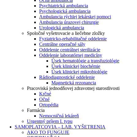
Očná ambulancia
Psychiatrická ambulancia
Psychologická ambulancia
Ambulancia rýchlej lekárskej pomoci
Ambulancia úrazovej chirurgie
Urologická ambulancia
Spoločné vyšetrovacie a liečebne zložky
Fyziatricko-rehabilitačné oddelenie
Centrálne operačné sály
Oddelenie centrálnej sterilizácie
Oddelenie laboratórnej medicíny
Úsek hematológie a transfuziológie
Úsek klinickej biochémie
Úsek klinickej mikrobiológie
Rádiodiagnostické oddelenie
Magnetická rezonancia
Pracoviská jednodňovej zdravotnej starostlivosti
Krčné
Očné
Ortopédia
Farmácia
Nemocničná lekáreň
Urgentný príjem I. typu
SAMOPLATCOVIA – LAB. VYŠETRENIA
AKO TO FUNGUJE