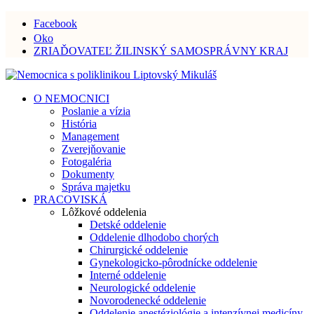
Facebook
Oko
ZRIAĎOVATEĽ ŽILINSKÝ SAMOSPRÁVNY KRAJ
O NEMOCNICI
Poslanie a vízia
História
Management
Zverejňovanie
Fotogaléria
Dokumenty
Správa majetku
PRACOVISKÁ
Lôžkové oddelenia
Detské oddelenie
Oddelenie dlhodobo chorých
Chirurgické oddelenie
Gynekologicko-pôrodnícke oddelenie
Interné oddelenie
Neurologické oddelenie
Novorodenecké oddelenie
Oddelenie anestéziológie a intenzívnej medicíny