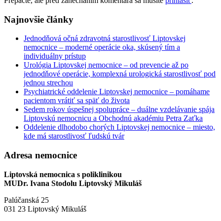
Prepáčte, ale pred zanechaním komentára sa musíte
prihlásiť
.
Najnovšie články
Jednodňová očná zdravotná starostlivosť Liptovskej
nemocnice – moderné operácie oka, skúsený tím a
individuálny prístup
Urológia Liptovskej nemocnice – od prevencie až po
jednodňové operácie, komplexná urologická starostlivosť pod
jednou strechou
Psychiatrické oddelenie Liptovskej nemocnice – pomáhame
pacientom vrátiť sa späť do života
Sedem rokov úspešnej spolupráce – duálne vzdelávanie spája
Liptovskú nemocnicu a Obchodnú akadémiu Petra Zaťka
Oddelenie dlhodobo chorých Liptovskej nemocnice – miesto,
kde má starostlivosť ľudskú tvár
Adresa nemocnice
Liptovská nemocnica s poliklinikou
MUDr. Ivana Stodolu Liptovský Mikuláš
Palúčanská 25
031 23 Liptovský Mikuláš