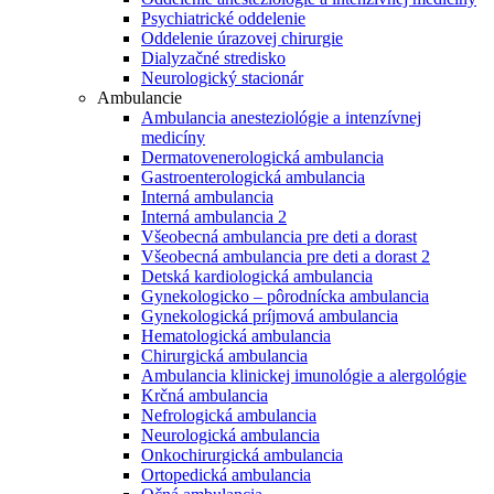
Psychiatrické oddelenie
Oddelenie úrazovej chirurgie
Dialyzačné stredisko
Neurologický stacionár
Ambulancie
Ambulancia anesteziológie a intenzívnej
medicíny
Dermatovenerologická ambulancia
Gastroenterologická ambulancia
Interná ambulancia
Interná ambulancia 2
Všeobecná ambulancia pre deti a dorast
Všeobecná ambulancia pre deti a dorast 2
Detská kardiologická ambulancia
Gynekologicko – pôrodnícka ambulancia
Gynekologická príjmová ambulancia
Hematologická ambulancia
Chirurgická ambulancia
Ambulancia klinickej imunológie a alergológie
Krčná ambulancia
Nefrologická ambulancia
Neurologická ambulancia
Onkochirurgická ambulancia
Ortopedická ambulancia