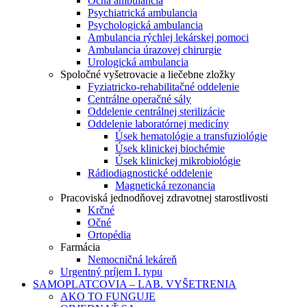
Očná ambulancia
Psychiatrická ambulancia
Psychologická ambulancia
Ambulancia rýchlej lekárskej pomoci
Ambulancia úrazovej chirurgie
Urologická ambulancia
Spoločné vyšetrovacie a liečebne zložky
Fyziatricko-rehabilitačné oddelenie
Centrálne operačné sály
Oddelenie centrálnej sterilizácie
Oddelenie laboratórnej medicíny
Úsek hematológie a transfuziológie
Úsek klinickej biochémie
Úsek klinickej mikrobiológie
Rádiodiagnostické oddelenie
Magnetická rezonancia
Pracoviská jednodňovej zdravotnej starostlivosti
Krčné
Očné
Ortopédia
Farmácia
Nemocničná lekáreň
Urgentný príjem I. typu
SAMOPLATCOVIA – LAB. VYŠETRENIA
AKO TO FUNGUJE