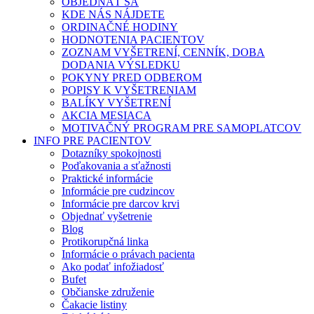
OBJEDNAŤ SA
KDE NÁS NÁJDETE
ORDINAČNÉ HODINY
HODNOTENIA PACIENTOV
ZOZNAM VYŠETRENÍ, CENNÍK, DOBA
DODANIA VÝSLEDKU
POKYNY PRED ODBEROM
POPISY K VYŠETRENIAM
BALÍKY VYŠETRENÍ
AKCIA MESIACA
MOTIVAČNÝ PROGRAM PRE SAMOPLATCOV
INFO PRE PACIENTOV
Dotazníky spokojnosti
Poďakovania a sťažnosti
Praktické informácie
Informácie pre cudzincov
Informácie pre darcov krvi
Objednať vyšetrenie
Blog
Protikorupčná linka
Informácie o právach pacienta
Ako podať infožiadosť
Bufet
Občianske združenie
Čakacie listiny