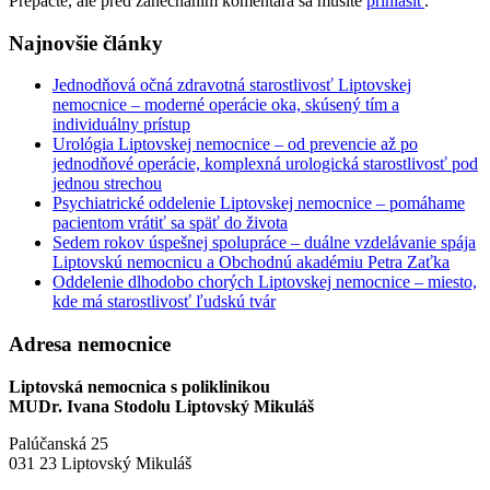
Prepáčte, ale pred zanechaním komentára sa musíte
prihlásiť
.
Najnovšie články
Jednodňová očná zdravotná starostlivosť Liptovskej
nemocnice – moderné operácie oka, skúsený tím a
individuálny prístup
Urológia Liptovskej nemocnice – od prevencie až po
jednodňové operácie, komplexná urologická starostlivosť pod
jednou strechou
Psychiatrické oddelenie Liptovskej nemocnice – pomáhame
pacientom vrátiť sa späť do života
Sedem rokov úspešnej spolupráce – duálne vzdelávanie spája
Liptovskú nemocnicu a Obchodnú akadémiu Petra Zaťka
Oddelenie dlhodobo chorých Liptovskej nemocnice – miesto,
kde má starostlivosť ľudskú tvár
Adresa nemocnice
Liptovská nemocnica s poliklinikou
MUDr. Ivana Stodolu Liptovský Mikuláš
Palúčanská 25
031 23 Liptovský Mikuláš