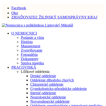
Facebook
Oko
ZRIAĎOVATEĽ ŽILINSKÝ SAMOSPRÁVNY KRAJ
O NEMOCNICI
Poslanie a vízia
História
Management
Zverejňovanie
Fotogaléria
Dokumenty
Správa majetku
PRACOVISKÁ
Lôžkové oddelenia
Detské oddelenie
Oddelenie dlhodobo chorých
Chirurgické oddelenie
Gynekologicko-pôrodnícke oddelenie
Interné oddelenie
Neurologické oddelenie
Novorodenecké oddelenie
Oddelenie anestéziológie a intenzívnej medicíny