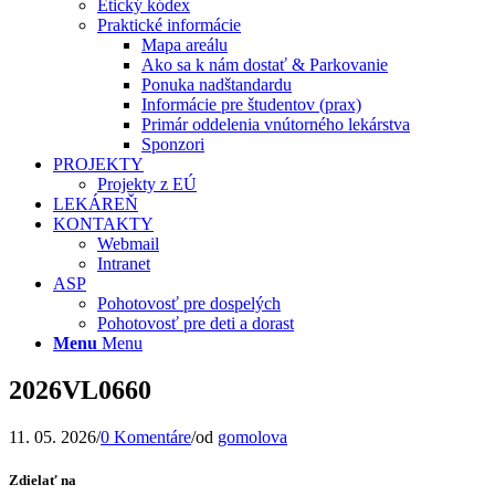
Etický kódex
Praktické informácie
Mapa areálu
Ako sa k nám dostať & Parkovanie
Ponuka nadštandardu
Informácie pre študentov (prax)
Primár oddelenia vnútorného lekárstva
Sponzori
PROJEKTY
Projekty z EÚ
LEKÁREŇ
KONTAKTY
Webmail
Intranet
ASP
Pohotovosť pre dospelých
Pohotovosť pre deti a dorast
Menu
Menu
2026VL0660
11. 05. 2026
/
0 Komentáre
/
od
gomolova
Zdielať na