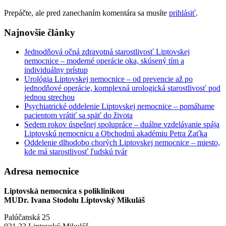
Prepáčte, ale pred zanechaním komentára sa musíte
prihlásiť
.
Najnovšie články
Jednodňová očná zdravotná starostlivosť Liptovskej
nemocnice – moderné operácie oka, skúsený tím a
individuálny prístup
Urológia Liptovskej nemocnice – od prevencie až po
jednodňové operácie, komplexná urologická starostlivosť pod
jednou strechou
Psychiatrické oddelenie Liptovskej nemocnice – pomáhame
pacientom vrátiť sa späť do života
Sedem rokov úspešnej spolupráce – duálne vzdelávanie spája
Liptovskú nemocnicu a Obchodnú akadémiu Petra Zaťka
Oddelenie dlhodobo chorých Liptovskej nemocnice – miesto,
kde má starostlivosť ľudskú tvár
Adresa nemocnice
Liptovská nemocnica s poliklinikou
MUDr. Ivana Stodolu Liptovský Mikuláš
Palúčanská 25