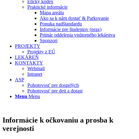
Etický kódex
Praktické informácie
Mapa areálu
Ako sa k nám dostať & Parkovanie
Ponuka nadštandardu
Informácie pre študentov (prax)
Primár oddelenia vnútorného lekárstva
Sponzori
PROJEKTY
Projekty z EÚ
LEKÁREŇ
KONTAKTY
Webmail
Intranet
ASP
Pohotovosť pre dospelých
Pohotovosť pre deti a dorast
Menu
Menu
Informácie k očkovaniu a prosba k
verejnosti