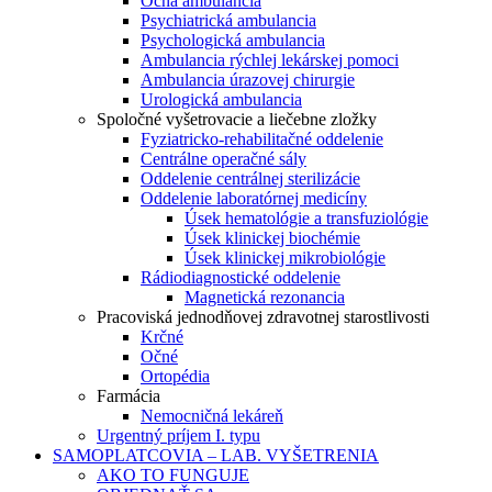
Očná ambulancia
Psychiatrická ambulancia
Psychologická ambulancia
Ambulancia rýchlej lekárskej pomoci
Ambulancia úrazovej chirurgie
Urologická ambulancia
Spoločné vyšetrovacie a liečebne zložky
Fyziatricko-rehabilitačné oddelenie
Centrálne operačné sály
Oddelenie centrálnej sterilizácie
Oddelenie laboratórnej medicíny
Úsek hematológie a transfuziológie
Úsek klinickej biochémie
Úsek klinickej mikrobiológie
Rádiodiagnostické oddelenie
Magnetická rezonancia
Pracoviská jednodňovej zdravotnej starostlivosti
Krčné
Očné
Ortopédia
Farmácia
Nemocničná lekáreň
Urgentný príjem I. typu
SAMOPLATCOVIA – LAB. VYŠETRENIA
AKO TO FUNGUJE