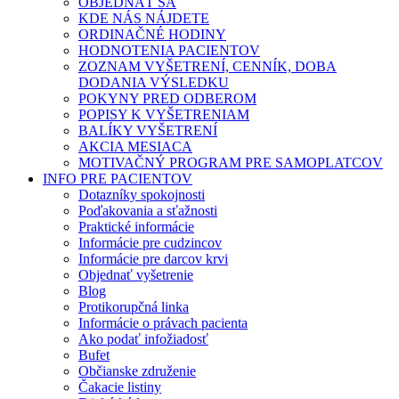
OBJEDNAŤ SA
KDE NÁS NÁJDETE
ORDINAČNÉ HODINY
HODNOTENIA PACIENTOV
ZOZNAM VYŠETRENÍ, CENNÍK, DOBA
DODANIA VÝSLEDKU
POKYNY PRED ODBEROM
POPISY K VYŠETRENIAM
BALÍKY VYŠETRENÍ
AKCIA MESIACA
MOTIVAČNÝ PROGRAM PRE SAMOPLATCOV
INFO PRE PACIENTOV
Dotazníky spokojnosti
Poďakovania a sťažnosti
Praktické informácie
Informácie pre cudzincov
Informácie pre darcov krvi
Objednať vyšetrenie
Blog
Protikorupčná linka
Informácie o právach pacienta
Ako podať infožiadosť
Bufet
Občianske združenie
Čakacie listiny