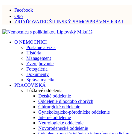
Facebook
Oko
ZRIAĎOVATEĽ ŽILINSKÝ SAMOSPRÁVNY KRAJ
O NEMOCNICI
Poslanie a vízia
História
Management
Zverejňovanie
Fotogaléria
Dokumenty
Správa majetku
PRACOVISKÁ
Lôžkové oddelenia
Detské oddelenie
Oddelenie dlhodobo chorých
Chirurgické oddelenie
Gynekologicko-pôrodnícke oddelenie
Interné oddelenie
Neurologické oddelenie
Novorodenecké oddelenie
Oddelenie anestéziológie a intenzívnej medicíny