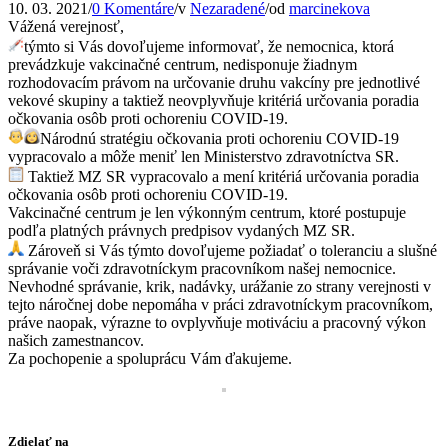
10. 03. 2021
/
0 Komentáre
/
v
Nezaradené
/
od
marcinekova
Vážená verejnosť,
týmto si Vás dovoľujeme informovať, že nemocnica, ktorá
prevádzkuje vakcinačné centrum, nedisponuje žiadnym
rozhodovacím právom na určovanie druhu vakcíny pre jednotlivé
vekové skupiny a taktiež neovplyvňuje kritériá určovania poradia
očkovania osôb proti ochoreniu COVID-19.
Národnú stratégiu očkovania proti ochoreniu COVID-19
vypracovalo a môže meniť len Ministerstvo zdravotníctva SR.
Taktiež MZ SR vypracovalo a mení kritériá určovania poradia
očkovania osôb proti ochoreniu COVID-19.
Vakcinačné centrum je len výkonným centrum, ktoré postupuje
podľa platných právnych predpisov vydaných MZ SR.
Zároveň si Vás týmto dovoľujeme požiadať o toleranciu a slušné
správanie voči zdravotníckym pracovníkom našej nemocnice.
Nevhodné správanie, krik, nadávky, urážanie zo strany verejnosti v
tejto náročnej dobe nepomáha v práci zdravotníckym pracovníkom,
práve naopak, výrazne to ovplyvňuje motiváciu a pracovný výkon
našich zamestnancov.
Za pochopenie a spoluprácu Vám ďakujeme.
Zdielať na