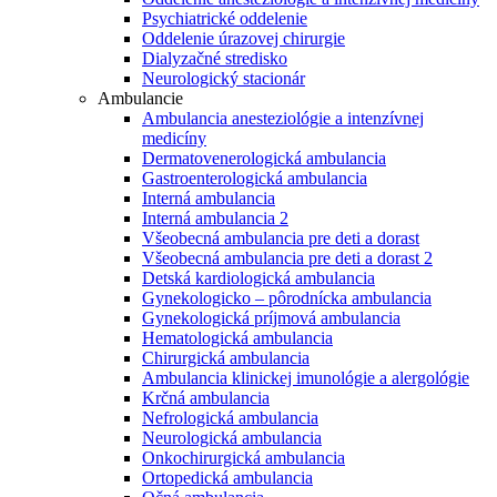
Psychiatrické oddelenie
Oddelenie úrazovej chirurgie
Dialyzačné stredisko
Neurologický stacionár
Ambulancie
Ambulancia anesteziológie a intenzívnej
medicíny
Dermatovenerologická ambulancia
Gastroenterologická ambulancia
Interná ambulancia
Interná ambulancia 2
Všeobecná ambulancia pre deti a dorast
Všeobecná ambulancia pre deti a dorast 2
Detská kardiologická ambulancia
Gynekologicko – pôrodnícka ambulancia
Gynekologická príjmová ambulancia
Hematologická ambulancia
Chirurgická ambulancia
Ambulancia klinickej imunológie a alergológie
Krčná ambulancia
Nefrologická ambulancia
Neurologická ambulancia
Onkochirurgická ambulancia
Ortopedická ambulancia