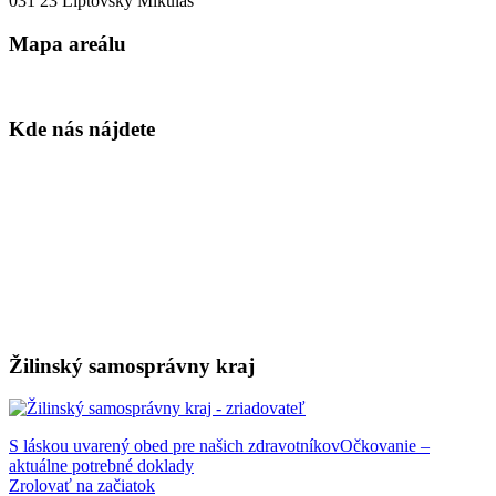
031 23 Liptovský Mikuláš
Mapa areálu
Kde nás nájdete
Žilinský samosprávny kraj
S láskou uvarený obed pre našich zdravotníkov
Očkovanie –
aktuálne potrebné doklady
Zrolovať na začiatok