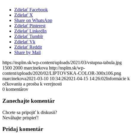
Zdielať Facebook
Zdielať X
Share on WhatsApp
Zdielať Pinterest
Zdielať LinkedIn
Zdielať Tumblr
Zdielať Vk
Zdielať Reddit
Share by Mail
https://nsplm.sk/wp-content/uploads/2021/03/vstupna-tabula.jpg
1500
2000
marcinekova
http://nsplm.sk/wp-
content/uploads/2020/02/LIPTOVSKA-COLOR-300x106.png
marcinekova
2021-03-10 10:34:26
2021-04-15 14:26:02
Informácie k
očkovaniu a prosba k verejnosti
0
komentárov
Zanechajte komentár
Chcete sa pripojiť k diskusii?
Neváhajte prispieť!
Pridaj komentár