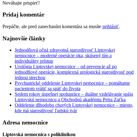
Neváhajte prispieť!
Pridaj komentár
Prepáčte, ale pred zanechaním komentára sa musíte
prihlásiť
.
Najnovšie články
Jednodňová očná zdravotná starostlivosť Liptovskej
nemocnice – moderné operácie oka, skúsený tím a
individuálny prístup
Urológia Liptovskej nemocnice – od prevencie až po
jednodňové operácie, komplexná urologická starostlivosť pod
jednou strechou
Psychiatrické oddelenie Liptovskej nemocnice – pomáhame
pacientom vrátiť sa späť do života
Sedem rokov úspešnej spolupráce – duálne vzdelávanie spája
Liptovskú nemocnicu a Obchodnú akadémiu Petra Zaťka
Oddelenie dlhodobo chorých Liptovskej nemocnice – miesto,
kde má starostlivosť ľudskú tvár
Adresa nemocnice
Liptovská nemocnica s poliklinikou