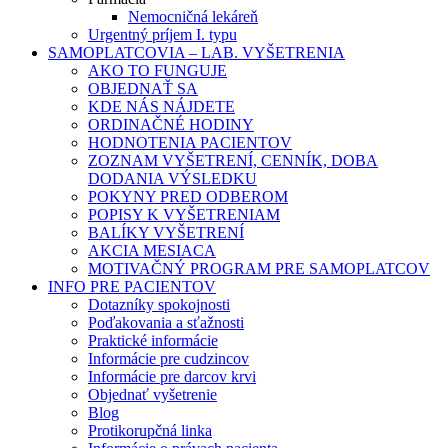
Nemocničná lekáreň
Urgentný príjem I. typu
SAMOPLATCOVIA – LAB. VYŠETRENIA
AKO TO FUNGUJE
OBJEDNAŤ SA
KDE NÁS NÁJDETE
ORDINAČNÉ HODINY
HODNOTENIA PACIENTOV
ZOZNAM VYŠETRENÍ, CENNÍK, DOBA
DODANIA VÝSLEDKU
POKYNY PRED ODBEROM
POPISY K VYŠETRENIAM
BALÍKY VYŠETRENÍ
AKCIA MESIACA
MOTIVAČNÝ PROGRAM PRE SAMOPLATCOV
INFO PRE PACIENTOV
Dotazníky spokojnosti
Poďakovania a sťažnosti
Praktické informácie
Informácie pre cudzincov
Informácie pre darcov krvi
Objednať vyšetrenie
Blog
Protikorupčná linka