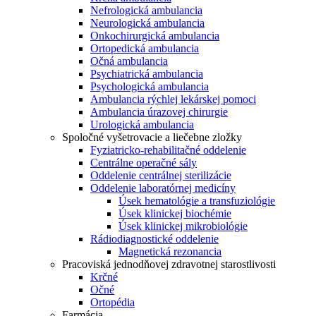
Nefrologická ambulancia
Neurologická ambulancia
Onkochirurgická ambulancia
Ortopedická ambulancia
Očná ambulancia
Psychiatrická ambulancia
Psychologická ambulancia
Ambulancia rýchlej lekárskej pomoci
Ambulancia úrazovej chirurgie
Urologická ambulancia
Spoločné vyšetrovacie a liečebne zložky
Fyziatricko-rehabilitačné oddelenie
Centrálne operačné sály
Oddelenie centrálnej sterilizácie
Oddelenie laboratórnej medicíny
Úsek hematológie a transfuziológie
Úsek klinickej biochémie
Úsek klinickej mikrobiológie
Rádiodiagnostické oddelenie
Magnetická rezonancia
Pracoviská jednodňovej zdravotnej starostlivosti
Krčné
Očné
Ortopédia
Farmácia