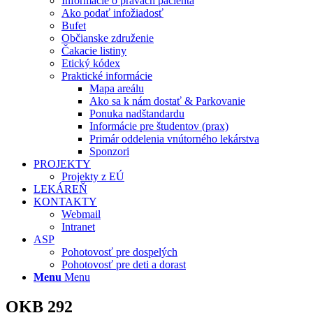
Informácie o právach pacienta
Ako podať infožiadosť
Bufet
Občianske združenie
Čakacie listiny
Etický kódex
Praktické informácie
Mapa areálu
Ako sa k nám dostať & Parkovanie
Ponuka nadštandardu
Informácie pre študentov (prax)
Primár oddelenia vnútorného lekárstva
Sponzori
PROJEKTY
Projekty z EÚ
LEKÁREŇ
KONTAKTY
Webmail
Intranet
ASP
Pohotovosť pre dospelých
Pohotovosť pre deti a dorast
Menu
Menu
OKB 292