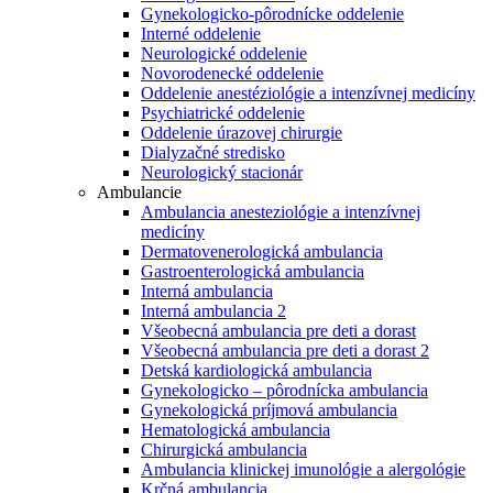
Gynekologicko-pôrodnícke oddelenie
Interné oddelenie
Neurologické oddelenie
Novorodenecké oddelenie
Oddelenie anestéziológie a intenzívnej medicíny
Psychiatrické oddelenie
Oddelenie úrazovej chirurgie
Dialyzačné stredisko
Neurologický stacionár
Ambulancie
Ambulancia anesteziológie a intenzívnej
medicíny
Dermatovenerologická ambulancia
Gastroenterologická ambulancia
Interná ambulancia
Interná ambulancia 2
Všeobecná ambulancia pre deti a dorast
Všeobecná ambulancia pre deti a dorast 2
Detská kardiologická ambulancia
Gynekologicko – pôrodnícka ambulancia
Gynekologická príjmová ambulancia
Hematologická ambulancia
Chirurgická ambulancia
Ambulancia klinickej imunológie a alergológie
Krčná ambulancia