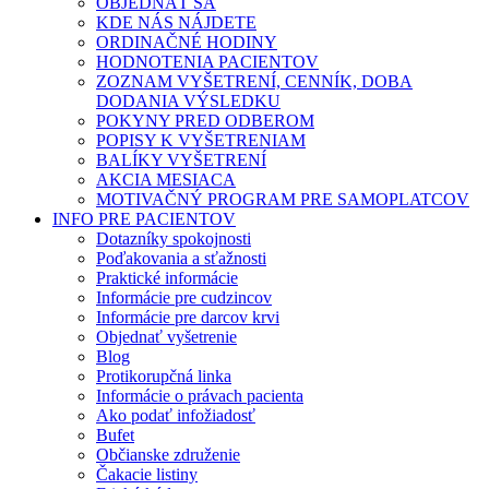
OBJEDNAŤ SA
KDE NÁS NÁJDETE
ORDINAČNÉ HODINY
HODNOTENIA PACIENTOV
ZOZNAM VYŠETRENÍ, CENNÍK, DOBA
DODANIA VÝSLEDKU
POKYNY PRED ODBEROM
POPISY K VYŠETRENIAM
BALÍKY VYŠETRENÍ
AKCIA MESIACA
MOTIVAČNÝ PROGRAM PRE SAMOPLATCOV
INFO PRE PACIENTOV
Dotazníky spokojnosti
Poďakovania a sťažnosti
Praktické informácie
Informácie pre cudzincov
Informácie pre darcov krvi
Objednať vyšetrenie
Blog
Protikorupčná linka
Informácie o právach pacienta
Ako podať infožiadosť
Bufet
Občianske združenie
Čakacie listiny