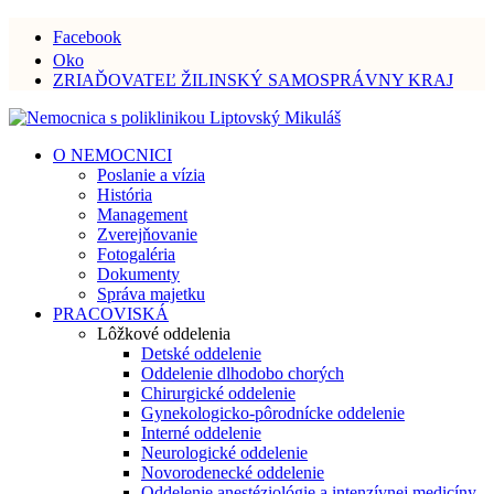
Facebook
Oko
ZRIAĎOVATEĽ ŽILINSKÝ SAMOSPRÁVNY KRAJ
O NEMOCNICI
Poslanie a vízia
História
Management
Zverejňovanie
Fotogaléria
Dokumenty
Správa majetku
PRACOVISKÁ
Lôžkové oddelenia
Detské oddelenie
Oddelenie dlhodobo chorých
Chirurgické oddelenie
Gynekologicko-pôrodnícke oddelenie
Interné oddelenie
Neurologické oddelenie
Novorodenecké oddelenie
Oddelenie anestéziológie a intenzívnej medicíny