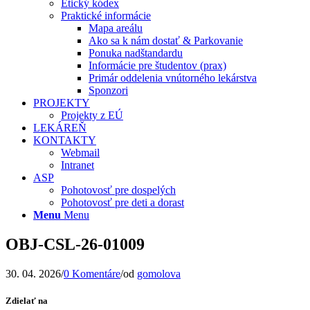
Etický kódex
Praktické informácie
Mapa areálu
Ako sa k nám dostať & Parkovanie
Ponuka nadštandardu
Informácie pre študentov (prax)
Primár oddelenia vnútorného lekárstva
Sponzori
PROJEKTY
Projekty z EÚ
LEKÁREŇ
KONTAKTY
Webmail
Intranet
ASP
Pohotovosť pre dospelých
Pohotovosť pre deti a dorast
Menu
Menu
OBJ-CSL-26-01009
30. 04. 2026
/
0 Komentáre
/
od
gomolova
Zdielať na