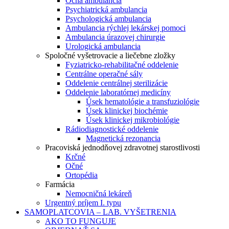
Očná ambulancia
Psychiatrická ambulancia
Psychologická ambulancia
Ambulancia rýchlej lekárskej pomoci
Ambulancia úrazovej chirurgie
Urologická ambulancia
Spoločné vyšetrovacie a liečebne zložky
Fyziatricko-rehabilitačné oddelenie
Centrálne operačné sály
Oddelenie centrálnej sterilizácie
Oddelenie laboratórnej medicíny
Úsek hematológie a transfuziológie
Úsek klinickej biochémie
Úsek klinickej mikrobiológie
Rádiodiagnostické oddelenie
Magnetická rezonancia
Pracoviská jednodňovej zdravotnej starostlivosti
Krčné
Očné
Ortopédia
Farmácia
Nemocničná lekáreň
Urgentný príjem I. typu
SAMOPLATCOVIA – LAB. VYŠETRENIA
AKO TO FUNGUJE