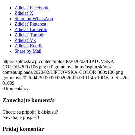
Zdielať Facebook
Zdielať X
Share on WhatsApp
Zdielať Pinterest
Zdielať LinkedIn
Zdielať Tumblr
Zdielať Vk
Zdielať Reddit
Share by Mail
http://nsplm.sk/wp-content/uploads/2020/02/LIPTOVSKA-
COLOR-300x106.png
0
0
gomolova
http://nsplm.sk/wp-
content/uploads/2020/02/LIPTOVSKA-COLOR-300x106.png
gomolova
2026-04-30 00:00:00
2026-06-09 11:45:10
OBJ-CSL-26-
01009
0
komentárov
Zanechajte komentár
Chcete sa pripojiť k diskusii?
Neváhajte prispieť!
Pridaj komentár