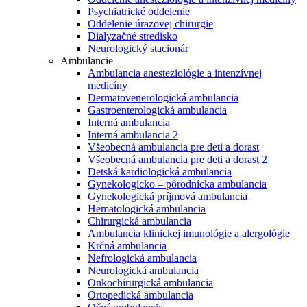
Psychiatrické oddelenie
Oddelenie úrazovej chirurgie
Dialyzačné stredisko
Neurologický stacionár
Ambulancie
Ambulancia anesteziológie a intenzívnej
medicíny
Dermatovenerologická ambulancia
Gastroenterologická ambulancia
Interná ambulancia
Interná ambulancia 2
Všeobecná ambulancia pre deti a dorast
Všeobecná ambulancia pre deti a dorast 2
Detská kardiologická ambulancia
Gynekologicko – pôrodnícka ambulancia
Gynekologická príjmová ambulancia
Hematologická ambulancia
Chirurgická ambulancia
Ambulancia klinickej imunológie a alergológie
Krčná ambulancia
Nefrologická ambulancia
Neurologická ambulancia
Onkochirurgická ambulancia
Ortopedická ambulancia