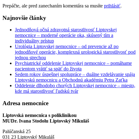
Prepáčte, ale pred zanechaním komentára sa musíte
prihlásiť
.
Najnovšie články
Jednodňová očná zdravotná starostlivosť Liptovskej
nemocnice – moderné operácie oka, skúsený tím a
individuálny prístup
Urológia Liptovskej nemocnice – od prevencie až po
jednodňové operácie, komplexná urologická starostlivosť pod
jednou strechou
Psychiatrické oddelenie Liptovskej nemocnice – pomáhame
pacientom vrátiť sa späť do života
Sedem rokov úspešnej spolupráce – duálne vzdelávanie spája
Liptovskú nemocnicu a Obchodnú akadémiu Petra Zaťka
Oddelenie dlhodobo chorých Liptovskej nemocnice – miesto,
kde má starostlivosť ľudskú tvár
Adresa nemocnice
Liptovská nemocnica s poliklinikou
MUDr. Ivana Stodolu Liptovský Mikuláš
Palúčanská 25
031 23 Liptovský Mikuláš