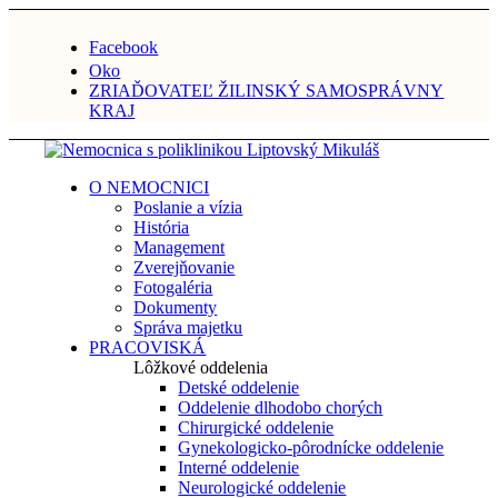
Facebook
Oko
ZRIAĎOVATEĽ ŽILINSKÝ SAMOSPRÁVNY
KRAJ
O NEMOCNICI
Poslanie a vízia
História
Management
Zverejňovanie
Fotogaléria
Dokumenty
Správa majetku
PRACOVISKÁ
Lôžkové oddelenia
Detské oddelenie
Oddelenie dlhodobo chorých
Chirurgické oddelenie
Gynekologicko-pôrodnícke oddelenie
Interné oddelenie
Neurologické oddelenie