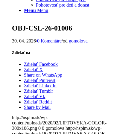
Pohotovosť pre deti a dorast
Menu
Menu
OBJ-CSL-26-01006
30. 04. 2026
/
0 Komentáre
/
od
gomolova
Zdielať na
Zdielať Facebook
Zdielať X
Share on WhatsApp
Zdielať Pinterest
Zdielať LinkedIn
Zdielať Tumblr
Zdielať Vk
Zdielať Reddit
Share by Mail
http://nsplm.sk/wp-
content/uploads/2020/02/LIPTOVSKA-COLOR-
300x106.png
0
0
gomolova
http://nsplm.sk/wp-
content/uploads/2020/02/LIPTOVSKA-COLOR-