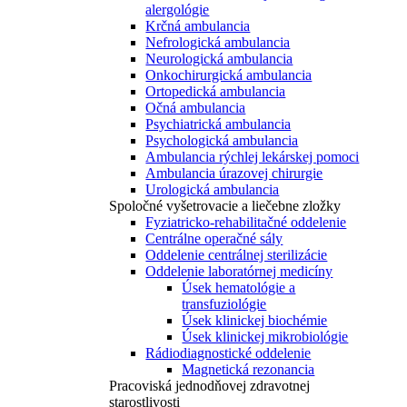
alergológie
Krčná ambulancia
Nefrologická ambulancia
Neurologická ambulancia
Onkochirurgická ambulancia
Ortopedická ambulancia
Očná ambulancia
Psychiatrická ambulancia
Psychologická ambulancia
Ambulancia rýchlej lekárskej pomoci
Ambulancia úrazovej chirurgie
Urologická ambulancia
Spoločné vyšetrovacie a liečebne zložky
Fyziatricko-rehabilitačné oddelenie
Centrálne operačné sály
Oddelenie centrálnej sterilizácie
Oddelenie laboratórnej medicíny
Úsek hematológie a
transfuziológie
Úsek klinickej biochémie
Úsek klinickej mikrobiológie
Rádiodiagnostické oddelenie
Magnetická rezonancia
Pracoviská jednodňovej zdravotnej
starostlivosti