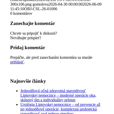
300x106.png
gomolova
2026-04-30 00:00:00
2026-06-09
11:45:10
OBJ-CSL-26-01006
0
komentárov
Zanechajte komentár
Chcete sa pripojiť k diskusii?
Neváhajte prispieť!
Pridaj komentár
Prepáčte, ale pred zanechaním komentára sa musíte
prihlásiť
.
Najnovšie články
Jednodňová očná zdravotná starostlivosť
Liptovskej nemocnice – moderné operácie oka,
skúsený tím a individuálny prístup
Urológia Liptovskej nemocnice – od prevencie až
po jednodňové operácie, komplexná urologická
starostlivosť pod jednou strechou