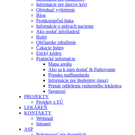
Informácie pre darcov krvi
Objednať vyšetrenie
Blog
Protikorupčná linka
Informácie o právach pacienta
Ako podať infožiadosť
Bufet
Občianske združenie
Čakacie listiny
Etický kódex
Praktické informácie
Mapa areálu
Ako sa k nám dostať & Parkovanie
Ponuka nadštandardu
Informácie pre študentov (prax)
Primár oddelenia vnútorného lekárstva
Sponzori
PROJEKTY
Projekty z EÚ
LEKÁREŇ
KONTAKTY
Webmail
Intranet
ASP
Pohotovosť pre dospelých