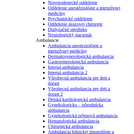
Novorodenecké oddelenie
Oddelenie anestéziológie a intenzívnej
medicíny
Psychiatrické oddelenie
Oddelenie úrazovej chirurgie
Dialyzačné stredisko
Neurologický stacionár
Ambulancie
Ambulancia anesteziológie a
intenzívnej medicíny
Dermatovenerologická ambulancia
Gastroenterologická ambulancia
Interná ambulancia
Interná ambulancia 2
Všeobecná ambulancia pre deti a
dorast
Všeobecná ambulancia pre deti a
dorast 2
Detská kardiologická ambulancia
Gynekologicko – pôrodnícka
ambulancia
Gynekologická príjmová ambulancia
Hematologická ambulancia
Chirurgická ambulancia
Ambulancia klinickej imunológie a