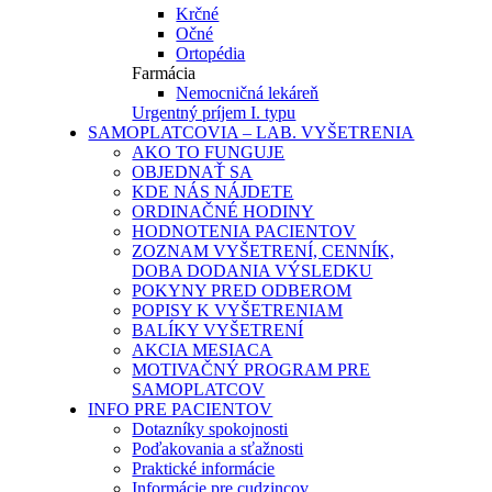
Krčné
Očné
Ortopédia
Farmácia
Nemocničná lekáreň
Urgentný príjem I. typu
SAMOPLATCOVIA – LAB. VYŠETRENIA
AKO TO FUNGUJE
OBJEDNAŤ SA
KDE NÁS NÁJDETE
ORDINAČNÉ HODINY
HODNOTENIA PACIENTOV
ZOZNAM VYŠETRENÍ, CENNÍK,
DOBA DODANIA VÝSLEDKU
POKYNY PRED ODBEROM
POPISY K VYŠETRENIAM
BALÍKY VYŠETRENÍ
AKCIA MESIACA
MOTIVAČNÝ PROGRAM PRE
SAMOPLATCOV
INFO PRE PACIENTOV
Dotazníky spokojnosti
Poďakovania a sťažnosti
Praktické informácie
Informácie pre cudzincov