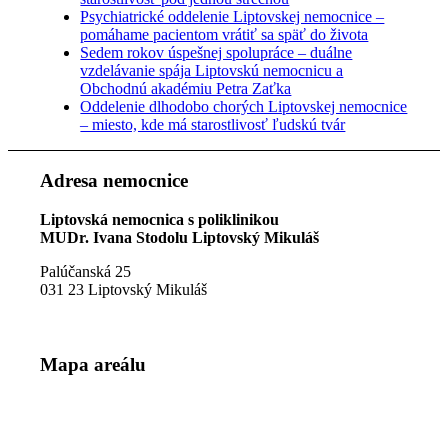
Psychiatrické oddelenie Liptovskej nemocnice –
pomáhame pacientom vrátiť sa späť do života
Sedem rokov úspešnej spolupráce – duálne
vzdelávanie spája Liptovskú nemocnicu a
Obchodnú akadémiu Petra Zaťka
Oddelenie dlhodobo chorých Liptovskej nemocnice
– miesto, kde má starostlivosť ľudskú tvár
Adresa nemocnice
Liptovská nemocnica s poliklinikou
MUDr. Ivana Stodolu Liptovský Mikuláš
Palúčanská 25
031 23 Liptovský Mikuláš
Mapa areálu