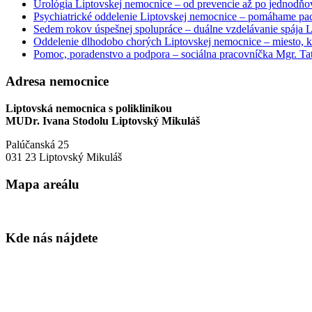
Urológia Liptovskej nemocnice – od prevencie až po jednodňov
Psychiatrické oddelenie Liptovskej nemocnice – pomáhame paci
Sedem rokov úspešnej spolupráce – duálne vzdelávanie spája
Oddelenie dlhodobo chorých Liptovskej nemocnice – miesto, kd
Pomoc, poradenstvo a podpora – sociálna pracovníčka Mgr. Tat
Adresa nemocnice
Liptovská nemocnica s poliklinikou
MUDr. Ivana Stodolu Liptovský Mikuláš
Palúčanská 25
031 23 Liptovský Mikuláš
Mapa areálu
Kde nás nájdete