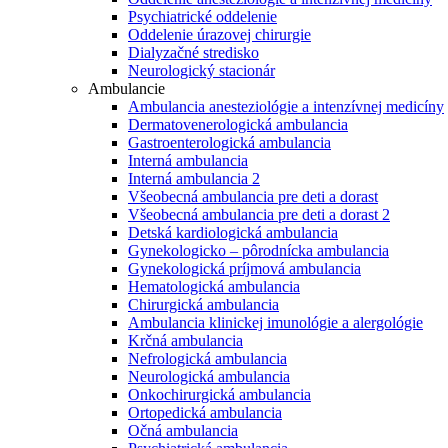
Psychiatrické oddelenie
Oddelenie úrazovej chirurgie
Dialyzačné stredisko
Neurologický stacionár
Ambulancie
Ambulancia anesteziológie a intenzívnej medicíny
Dermatovenerologická ambulancia
Gastroenterologická ambulancia
Interná ambulancia
Interná ambulancia 2
Všeobecná ambulancia pre deti a dorast
Všeobecná ambulancia pre deti a dorast 2
Detská kardiologická ambulancia
Gynekologicko – pôrodnícka ambulancia
Gynekologická príjmová ambulancia
Hematologická ambulancia
Chirurgická ambulancia
Ambulancia klinickej imunológie a alergológie
Krčná ambulancia
Nefrologická ambulancia
Neurologická ambulancia
Onkochirurgická ambulancia
Ortopedická ambulancia
Očná ambulancia