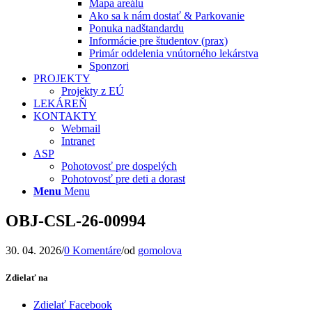
Mapa areálu
Ako sa k nám dostať & Parkovanie
Ponuka nadštandardu
Informácie pre študentov (prax)
Primár oddelenia vnútorného lekárstva
Sponzori
PROJEKTY
Projekty z EÚ
LEKÁREŇ
KONTAKTY
Webmail
Intranet
ASP
Pohotovosť pre dospelých
Pohotovosť pre deti a dorast
Menu
Menu
OBJ-CSL-26-00994
30. 04. 2026
/
0 Komentáre
/
od
gomolova
Zdielať na
Zdielať Facebook