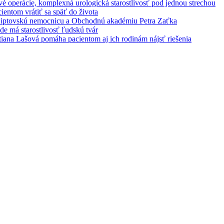
é operácie, komplexná urologická starostlivosť pod jednou strechou
entom vrátiť sa späť do života
 Liptovskú nemocnicu a Obchodnú akadémiu Petra Zaťka
e má starostlivosť ľudskú tvár
iana Lašová pomáha pacientom aj ich rodinám nájsť riešenia