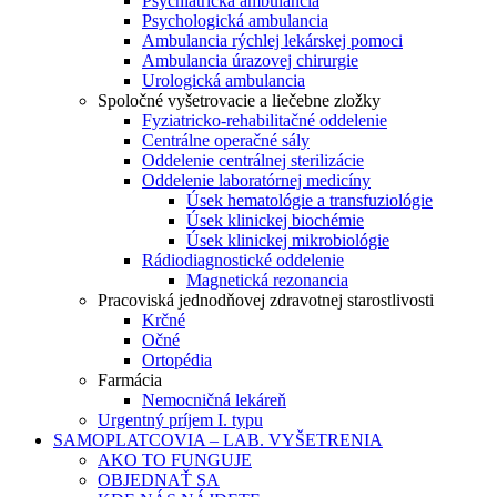
Psychiatrická ambulancia
Psychologická ambulancia
Ambulancia rýchlej lekárskej pomoci
Ambulancia úrazovej chirurgie
Urologická ambulancia
Spoločné vyšetrovacie a liečebne zložky
Fyziatricko-rehabilitačné oddelenie
Centrálne operačné sály
Oddelenie centrálnej sterilizácie
Oddelenie laboratórnej medicíny
Úsek hematológie a transfuziológie
Úsek klinickej biochémie
Úsek klinickej mikrobiológie
Rádiodiagnostické oddelenie
Magnetická rezonancia
Pracoviská jednodňovej zdravotnej starostlivosti
Krčné
Očné
Ortopédia
Farmácia
Nemocničná lekáreň
Urgentný príjem I. typu
SAMOPLATCOVIA – LAB. VYŠETRENIA
AKO TO FUNGUJE
OBJEDNAŤ SA