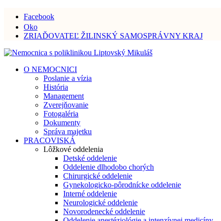
Facebook
Oko
ZRIAĎOVATEĽ ŽILINSKÝ SAMOSPRÁVNY KRAJ
O NEMOCNICI
Poslanie a vízia
História
Management
Zverejňovanie
Fotogaléria
Dokumenty
Správa majetku
PRACOVISKÁ
Lôžkové oddelenia
Detské oddelenie
Oddelenie dlhodobo chorých
Chirurgické oddelenie
Gynekologicko-pôrodnícke oddelenie
Interné oddelenie
Neurologické oddelenie
Novorodenecké oddelenie
Oddelenie anestéziológie a intenzívnej medicíny