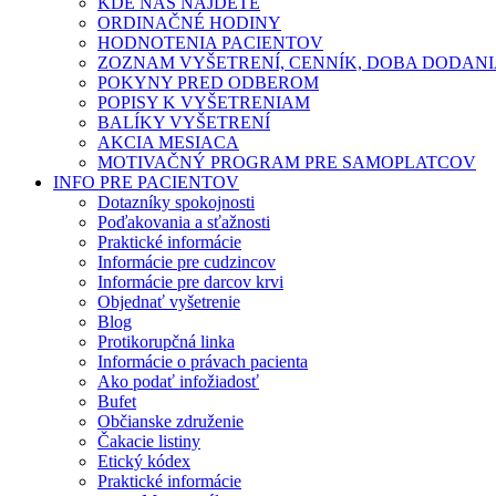
KDE NÁS NÁJDETE
ORDINAČNÉ HODINY
HODNOTENIA PACIENTOV
ZOZNAM VYŠETRENÍ, CENNÍK, DOBA DODAN
POKYNY PRED ODBEROM
POPISY K VYŠETRENIAM
BALÍKY VYŠETRENÍ
AKCIA MESIACA
MOTIVAČNÝ PROGRAM PRE SAMOPLATCOV
INFO PRE PACIENTOV
Dotazníky spokojnosti
Poďakovania a sťažnosti
Praktické informácie
Informácie pre cudzincov
Informácie pre darcov krvi
Objednať vyšetrenie
Blog
Protikorupčná linka
Informácie o právach pacienta
Ako podať infožiadosť
Bufet
Občianske združenie
Čakacie listiny
Etický kódex
Praktické informácie