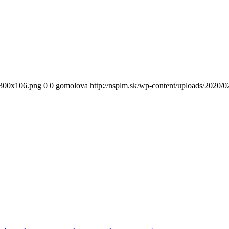
300x106.png
0
0
gomolova
http://nsplm.sk/wp-content/uploads/2