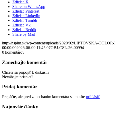
Zdielať X
Share on WhatsApp
Zdielať Pinterest
Zdielať LinkedIn
Zdielať Tumblr
Zdielať Vk
Zdielať Reddit
Share by Mail
http://nsplm.sk/wp-content/uploads/2020/02/LIPTOVSKA-COLOR-
00:00:00
2026-06-09 11:45:07
OBJ-CSL-26-00994
0
komentárov
Zanechajte komentár
Chcete sa pripojiť k diskusii?
Neváhajte prispieť!
Pridaj komentár
Prepáčte, ale pred zanechaním komentára sa musíte
prihlásiť
.
Najnovšie články