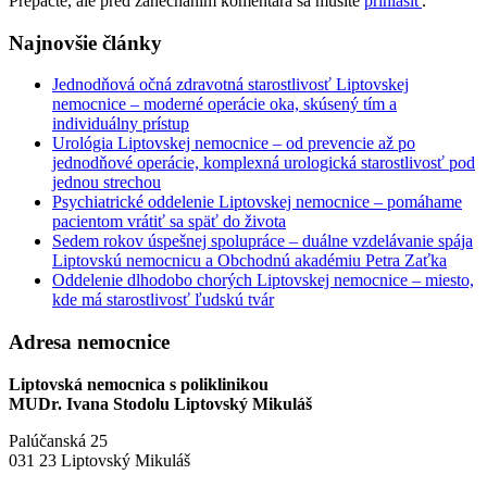
Prepáčte, ale pred zanechaním komentára sa musíte
prihlásiť
.
Najnovšie články
Jednodňová očná zdravotná starostlivosť Liptovskej
nemocnice – moderné operácie oka, skúsený tím a
individuálny prístup
Urológia Liptovskej nemocnice – od prevencie až po
jednodňové operácie, komplexná urologická starostlivosť pod
jednou strechou
Psychiatrické oddelenie Liptovskej nemocnice – pomáhame
pacientom vrátiť sa späť do života
Sedem rokov úspešnej spolupráce – duálne vzdelávanie spája
Liptovskú nemocnicu a Obchodnú akadémiu Petra Zaťka
Oddelenie dlhodobo chorých Liptovskej nemocnice – miesto,
kde má starostlivosť ľudskú tvár
Adresa nemocnice
Liptovská nemocnica s poliklinikou
MUDr. Ivana Stodolu Liptovský Mikuláš
Palúčanská 25
031 23 Liptovský Mikuláš