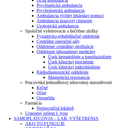
Očná ambulancia
Psychiatrická ambulancia
Psychologická ambulancia
Ambulancia rýchlej lekárskej pomoci
Ambulancia úrazovej chirurgie
Urologická ambulancia
Spoločné vyšetrovacie a liečebne zložky
Fyziatricko-rehabilitačné oddelenie
Centrálne operačné sály
Oddelenie centrálnej sterilizácie
Oddelenie laboratórnej medicíny
Úsek hematológie a transfuziológie
Úsek klinickej biochémie
Úsek klinickej mikrobiológie
Rádiodiagnostické oddelenie
Magnetická rezonancia
Pracoviská jednodňovej zdravotnej starostlivosti
Krčné
Očné
Ortopédia
Farmácia
Nemocničná lekáreň
Urgentný príjem I. typu
SAMOPLATCOVIA – LAB. VYŠETRENIA
AKO TO FUNGUJE