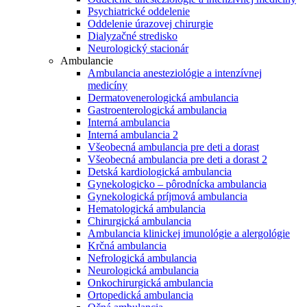
Psychiatrické oddelenie
Oddelenie úrazovej chirurgie
Dialyzačné stredisko
Neurologický stacionár
Ambulancie
Ambulancia anesteziológie a intenzívnej
medicíny
Dermatovenerologická ambulancia
Gastroenterologická ambulancia
Interná ambulancia
Interná ambulancia 2
Všeobecná ambulancia pre deti a dorast
Všeobecná ambulancia pre deti a dorast 2
Detská kardiologická ambulancia
Gynekologicko – pôrodnícka ambulancia
Gynekologická príjmová ambulancia
Hematologická ambulancia
Chirurgická ambulancia
Ambulancia klinickej imunológie a alergológie
Krčná ambulancia
Nefrologická ambulancia
Neurologická ambulancia
Onkochirurgická ambulancia
Ortopedická ambulancia