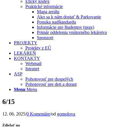
Etický kódex
Praktické informácie
Mapa areálu
Ako sa k nám dostať & Parkovanie
Ponuka nadštandardu
Informácie pre študentov (prax)
Primár oddelenia vnútorného lekárstva
Sponzori
PROJEKTY
Projekty z EÚ
LEKÁREŇ
KONTAKTY
Webmail
Intranet
ASP
Pohotovosť pre dospelých
Pohotovosť pre deti a dorast
Menu
Menu
6/15
12. 06. 2025
/
0 Komentáre
/
od
gomolova
Zdielať na