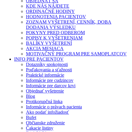
OBJEDNAŤ SA
KDE NÁS NÁJDETE
ORDINAČNÉ HODINY
HODNOTENIA PACIENTOV
ZOZNAM VYŠETRENÍ, CENNÍK, DOBA
DODANIA VÝSLEDKU
POKYNY PRED ODBEROM
POPISY K VYŠETRENIAM
BALÍKY VYŠETRENÍ
AKCIA MESIACA
MOTIVAČNÝ PROGRAM PRE SAMOPLATCOV
INFO PRE PACIENTOV
Dotazníky spokojnosti
Poďakovania a sťažnosti
Praktické informácie
Informácie pre cudzincov
Informácie pre darcov krvi
Objednať vyšetrenie
Blog
Protikorupčná linka
Informácie o právach pacienta
Ako podať infožiadosť
Bufet
Občianske združenie
Čakacie listiny