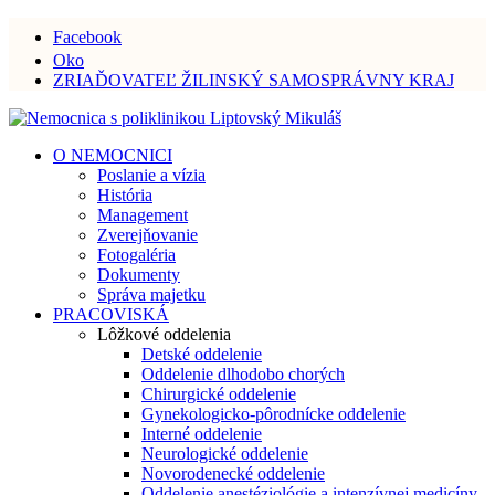
Facebook
Oko
ZRIAĎOVATEĽ ŽILINSKÝ SAMOSPRÁVNY KRAJ
O NEMOCNICI
Poslanie a vízia
História
Management
Zverejňovanie
Fotogaléria
Dokumenty
Správa majetku
PRACOVISKÁ
Lôžkové oddelenia
Detské oddelenie
Oddelenie dlhodobo chorých
Chirurgické oddelenie
Gynekologicko-pôrodnícke oddelenie
Interné oddelenie
Neurologické oddelenie
Novorodenecké oddelenie
Oddelenie anestéziológie a intenzívnej medicíny