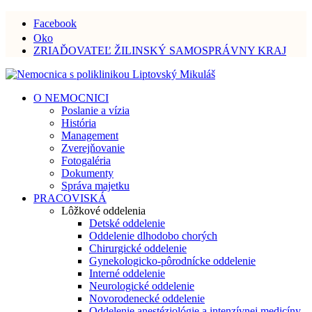
Facebook
Oko
ZRIAĎOVATEĽ ŽILINSKÝ SAMOSPRÁVNY KRAJ
O NEMOCNICI
Poslanie a vízia
História
Management
Zverejňovanie
Fotogaléria
Dokumenty
Správa majetku
PRACOVISKÁ
Lôžkové oddelenia
Detské oddelenie
Oddelenie dlhodobo chorých
Chirurgické oddelenie
Gynekologicko-pôrodnícke oddelenie
Interné oddelenie
Neurologické oddelenie
Novorodenecké oddelenie
Oddelenie anestéziológie a intenzívnej medicíny