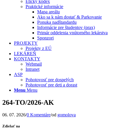
Etický kódex
Praktické informácie
Mapa areálu
Ako sa k nám dostať & Parkovanie
Ponuka nadštandardu
Informácie pre študentov (prax)
Primár oddelenia vnútorného lekárstva
Sponzori
PROJEKTY
Projekty z EÚ
LEKÁREŇ
KONTAKTY
Webmail
Intranet
ASP
Pohotovosť pre dospelých
Pohotovosť pre deti a dorast
Menu
Menu
264-TO/2026-AK
06. 07. 2026
/
0 Komentáre
/
od
gomolova
Zdielať na