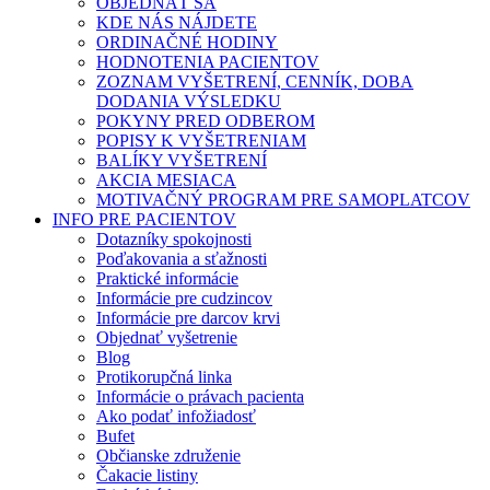
OBJEDNAŤ SA
KDE NÁS NÁJDETE
ORDINAČNÉ HODINY
HODNOTENIA PACIENTOV
ZOZNAM VYŠETRENÍ, CENNÍK, DOBA
DODANIA VÝSLEDKU
POKYNY PRED ODBEROM
POPISY K VYŠETRENIAM
BALÍKY VYŠETRENÍ
AKCIA MESIACA
MOTIVAČNÝ PROGRAM PRE SAMOPLATCOV
INFO PRE PACIENTOV
Dotazníky spokojnosti
Poďakovania a sťažnosti
Praktické informácie
Informácie pre cudzincov
Informácie pre darcov krvi
Objednať vyšetrenie
Blog
Protikorupčná linka
Informácie o právach pacienta
Ako podať infožiadosť
Bufet
Občianske združenie
Čakacie listiny