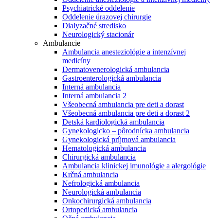
Psychiatrické oddelenie
Oddelenie úrazovej chirurgie
Dialyzačné stredisko
Neurologický stacionár
Ambulancie
Ambulancia anesteziológie a intenzívnej
medicíny
Dermatovenerologická ambulancia
Gastroenterologická ambulancia
Interná ambulancia
Interná ambulancia 2
Všeobecná ambulancia pre deti a dorast
Všeobecná ambulancia pre deti a dorast 2
Detská kardiologická ambulancia
Gynekologicko – pôrodnícka ambulancia
Gynekologická príjmová ambulancia
Hematologická ambulancia
Chirurgická ambulancia
Ambulancia klinickej imunológie a alergológie
Krčná ambulancia
Nefrologická ambulancia
Neurologická ambulancia
Onkochirurgická ambulancia
Ortopedická ambulancia