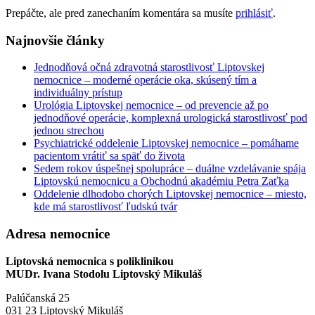
Prepáčte, ale pred zanechaním komentára sa musíte
prihlásiť
.
Najnovšie články
Jednodňová očná zdravotná starostlivosť Liptovskej
nemocnice – moderné operácie oka, skúsený tím a
individuálny prístup
Urológia Liptovskej nemocnice – od prevencie až po
jednodňové operácie, komplexná urologická starostlivosť pod
jednou strechou
Psychiatrické oddelenie Liptovskej nemocnice – pomáhame
pacientom vrátiť sa späť do života
Sedem rokov úspešnej spolupráce – duálne vzdelávanie spája
Liptovskú nemocnicu a Obchodnú akadémiu Petra Zaťka
Oddelenie dlhodobo chorých Liptovskej nemocnice – miesto,
kde má starostlivosť ľudskú tvár
Adresa nemocnice
Liptovská nemocnica s poliklinikou
MUDr. Ivana Stodolu Liptovský Mikuláš
Palúčanská 25
031 23 Liptovský Mikuláš