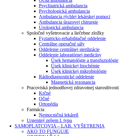
Očná ambulancia
Psychiatrická ambulancia
Psychologická ambulancia
Ambulancia rýchlej lekárskej pomoci
Ambulancia úrazovej chirurgie
Urologická ambulancia
Spoločné vyšetrovacie a liečebne zložky
Fyziatricko-rehabilitačné oddelenie
Centrálne operačné sály
Oddelenie centrálnej sterilizácie
Oddelenie laboratórnej medicíny
Úsek hematológie a transfuziológie
Úsek klinickej biochémie
Úsek klinickej mikrobiológie
Rádiodiagnostické oddelenie
Magnetická rezonancia
Pracoviská jednodňovej zdravotnej starostlivosti
Krčné
Očné
Ortopédia
Farmácia
Nemocničná lekáreň
Urgentný príjem I. typu
SAMOPLATCOVIA – LAB. VYŠETRENIA
AKO TO FUNGUJE