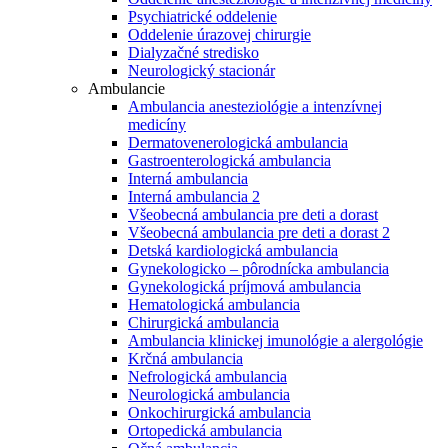
Psychiatrické oddelenie
Oddelenie úrazovej chirurgie
Dialyzačné stredisko
Neurologický stacionár
Ambulancie
Ambulancia anesteziológie a intenzívnej
medicíny
Dermatovenerologická ambulancia
Gastroenterologická ambulancia
Interná ambulancia
Interná ambulancia 2
Všeobecná ambulancia pre deti a dorast
Všeobecná ambulancia pre deti a dorast 2
Detská kardiologická ambulancia
Gynekologicko – pôrodnícka ambulancia
Gynekologická príjmová ambulancia
Hematologická ambulancia
Chirurgická ambulancia
Ambulancia klinickej imunológie a alergológie
Krčná ambulancia
Nefrologická ambulancia
Neurologická ambulancia
Onkochirurgická ambulancia
Ortopedická ambulancia