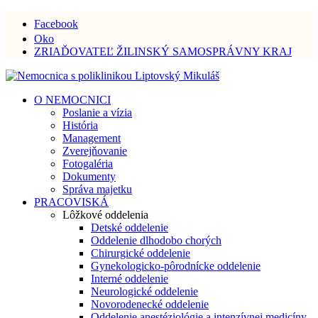
Facebook
Oko
ZRIAĎOVATEĽ ŽILINSKÝ SAMOSPRÁVNY KRAJ
O NEMOCNICI
Poslanie a vízia
História
Management
Zverejňovanie
Fotogaléria
Dokumenty
Správa majetku
PRACOVISKÁ
Lôžkové oddelenia
Detské oddelenie
Oddelenie dlhodobo chorých
Chirurgické oddelenie
Gynekologicko-pôrodnícke oddelenie
Interné oddelenie
Neurologické oddelenie
Novorodenecké oddelenie
Oddelenie anestéziológie a intenzívnej medicíny