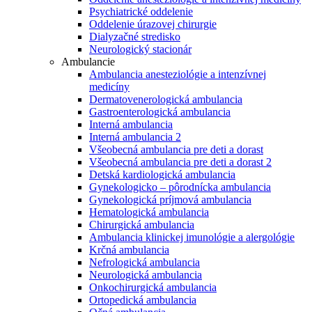
Psychiatrické oddelenie
Oddelenie úrazovej chirurgie
Dialyzačné stredisko
Neurologický stacionár
Ambulancie
Ambulancia anesteziológie a intenzívnej
medicíny
Dermatovenerologická ambulancia
Gastroenterologická ambulancia
Interná ambulancia
Interná ambulancia 2
Všeobecná ambulancia pre deti a dorast
Všeobecná ambulancia pre deti a dorast 2
Detská kardiologická ambulancia
Gynekologicko – pôrodnícka ambulancia
Gynekologická príjmová ambulancia
Hematologická ambulancia
Chirurgická ambulancia
Ambulancia klinickej imunológie a alergológie
Krčná ambulancia
Nefrologická ambulancia
Neurologická ambulancia
Onkochirurgická ambulancia
Ortopedická ambulancia