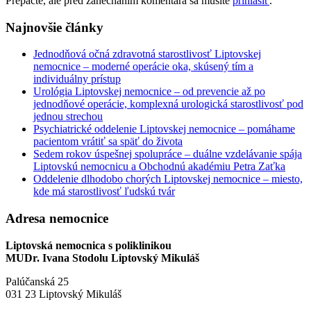
Prepáčte, ale pred zanechaním komentára sa musíte
prihlásiť
.
Najnovšie články
Jednodňová očná zdravotná starostlivosť Liptovskej
nemocnice – moderné operácie oka, skúsený tím a
individuálny prístup
Urológia Liptovskej nemocnice – od prevencie až po
jednodňové operácie, komplexná urologická starostlivosť pod
jednou strechou
Psychiatrické oddelenie Liptovskej nemocnice – pomáhame
pacientom vrátiť sa späť do života
Sedem rokov úspešnej spolupráce – duálne vzdelávanie spája
Liptovskú nemocnicu a Obchodnú akadémiu Petra Zaťka
Oddelenie dlhodobo chorých Liptovskej nemocnice – miesto,
kde má starostlivosť ľudskú tvár
Adresa nemocnice
Liptovská nemocnica s poliklinikou
MUDr. Ivana Stodolu Liptovský Mikuláš
Palúčanská 25
031 23 Liptovský Mikuláš