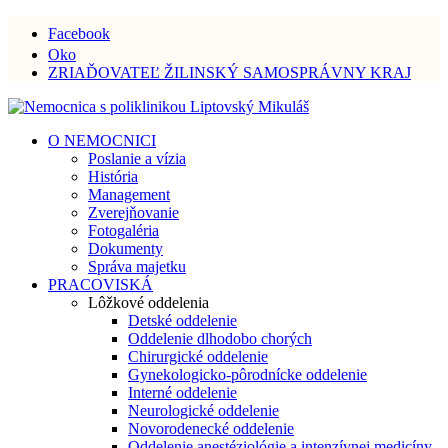
Facebook
Oko
ZRIAĎOVATEĽ ŽILINSKÝ SAMOSPRÁVNY KRAJ
O NEMOCNICI
Poslanie a vízia
História
Management
Zverejňovanie
Fotogaléria
Dokumenty
Správa majetku
PRACOVISKÁ
Lôžkové oddelenia
Detské oddelenie
Oddelenie dlhodobo chorých
Chirurgické oddelenie
Gynekologicko-pôrodnícke oddelenie
Interné oddelenie
Neurologické oddelenie
Novorodenecké oddelenie
Oddelenie anestéziológie a intenzívnej medicíny