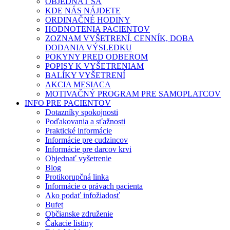
OBJEDNAŤ SA
KDE NÁS NÁJDETE
ORDINAČNÉ HODINY
HODNOTENIA PACIENTOV
ZOZNAM VYŠETRENÍ, CENNÍK, DOBA
DODANIA VÝSLEDKU
POKYNY PRED ODBEROM
POPISY K VYŠETRENIAM
BALÍKY VYŠETRENÍ
AKCIA MESIACA
MOTIVAČNÝ PROGRAM PRE SAMOPLATCOV
INFO PRE PACIENTOV
Dotazníky spokojnosti
Poďakovania a sťažnosti
Praktické informácie
Informácie pre cudzincov
Informácie pre darcov krvi
Objednať vyšetrenie
Blog
Protikorupčná linka
Informácie o právach pacienta
Ako podať infožiadosť
Bufet
Občianske združenie
Čakacie listiny