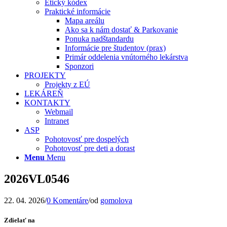
Etický kódex
Praktické informácie
Mapa areálu
Ako sa k nám dostať & Parkovanie
Ponuka nadštandardu
Informácie pre študentov (prax)
Primár oddelenia vnútorného lekárstva
Sponzori
PROJEKTY
Projekty z EÚ
LEKÁREŇ
KONTAKTY
Webmail
Intranet
ASP
Pohotovosť pre dospelých
Pohotovosť pre deti a dorast
Menu
Menu
2026VL0546
22. 04. 2026
/
0 Komentáre
/
od
gomolova
Zdielať na