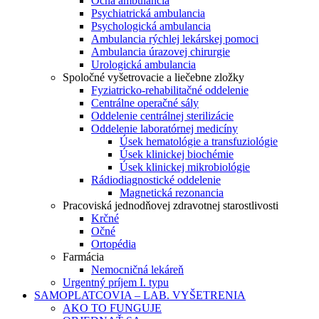
Očná ambulancia
Psychiatrická ambulancia
Psychologická ambulancia
Ambulancia rýchlej lekárskej pomoci
Ambulancia úrazovej chirurgie
Urologická ambulancia
Spoločné vyšetrovacie a liečebne zložky
Fyziatricko-rehabilitačné oddelenie
Centrálne operačné sály
Oddelenie centrálnej sterilizácie
Oddelenie laboratórnej medicíny
Úsek hematológie a transfuziológie
Úsek klinickej biochémie
Úsek klinickej mikrobiológie
Rádiodiagnostické oddelenie
Magnetická rezonancia
Pracoviská jednodňovej zdravotnej starostlivosti
Krčné
Očné
Ortopédia
Farmácia
Nemocničná lekáreň
Urgentný príjem I. typu
SAMOPLATCOVIA – LAB. VYŠETRENIA
AKO TO FUNGUJE