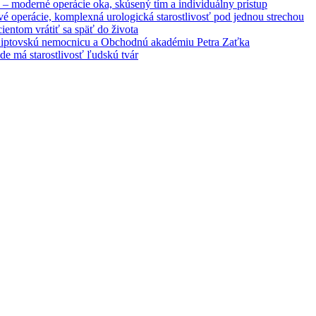
– moderné operácie oka, skúsený tím a individuálny prístup
é operácie, komplexná urologická starostlivosť pod jednou strechou
entom vrátiť sa späť do života
 Liptovskú nemocnicu a Obchodnú akadémiu Petra Zaťka
e má starostlivosť ľudskú tvár