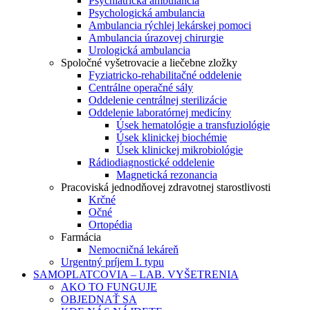
Psychiatrická ambulancia
Psychologická ambulancia
Ambulancia rýchlej lekárskej pomoci
Ambulancia úrazovej chirurgie
Urologická ambulancia
Spoločné vyšetrovacie a liečebne zložky
Fyziatricko-rehabilitačné oddelenie
Centrálne operačné sály
Oddelenie centrálnej sterilizácie
Oddelenie laboratórnej medicíny
Úsek hematológie a transfuziológie
Úsek klinickej biochémie
Úsek klinickej mikrobiológie
Rádiodiagnostické oddelenie
Magnetická rezonancia
Pracoviská jednodňovej zdravotnej starostlivosti
Krčné
Očné
Ortopédia
Farmácia
Nemocničná lekáreň
Urgentný príjem I. typu
SAMOPLATCOVIA – LAB. VYŠETRENIA
AKO TO FUNGUJE
OBJEDNAŤ SA