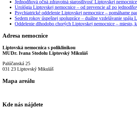
Jednodňová očná zdravotná starostlivosť Liptovskej nemocnice 
Urológia Liptovskej nemocnice – od prevencie až po jednodňov
Psychiatrické oddelenie Liptovskej nemocnice – pomáhame paci
Sedem rokov úspešnej spolupráce – duálne vzdelávanie spája
Oddelenie dlhodobo chorých Liptovskej nemocnice – miesto, kd
Adresa nemocnice
Liptovská nemocnica s poliklinikou
MUDr. Ivana Stodolu Liptovský Mikuláš
Palúčanská 25
031 23 Liptovský Mikuláš
Mapa areálu
Kde nás nájdete