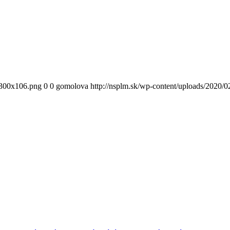
300x106.png
0
0
gomolova
http://nsplm.sk/wp-content/uploads/2