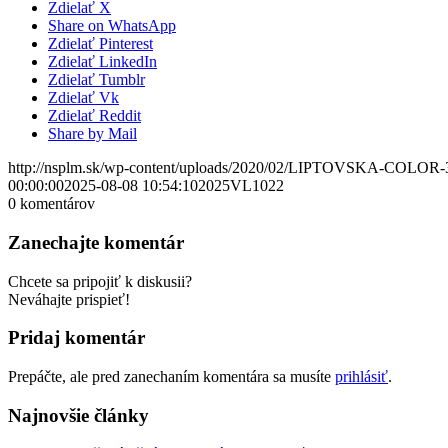
Zdielať X
Share on WhatsApp
Zdielať Pinterest
Zdielať LinkedIn
Zdielať Tumblr
Zdielať Vk
Zdielať Reddit
Share by Mail
http://nsplm.sk/wp-content/uploads/2020/02/LIPTOVSKA-COLOR-
00:00:00
2025-08-08 10:54:10
2025VL1022
0
komentárov
Zanechajte komentár
Chcete sa pripojiť k diskusii?
Neváhajte prispieť!
Pridaj komentár
Prepáčte, ale pred zanechaním komentára sa musíte
prihlásiť
.
Najnovšie články