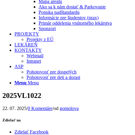
Mapa areálu
Ako sa k nám dostať & Parkovanie
Ponuka nadštandardu
Informácie pre študentov (prax)
Primár oddelenia vnútorného lekárstva
Sponzori
PROJEKTY
Projekty z EÚ
LEKÁREŇ
KONTAKTY
Webmail
Intranet
ASP
Pohotovosť pre dospelých
Pohotovosť pre deti a dorast
Menu
Menu
2025VL1022
22. 07. 2025
/
0 Komentáre
/
od
gomolova
Zdielať na
Zdielať Facebook