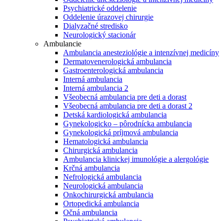
Psychiatrické oddelenie
Oddelenie úrazovej chirurgie
Dialyzačné stredisko
Neurologický stacionár
Ambulancie
Ambulancia anesteziológie a intenzívnej medicíny
Dermatovenerologická ambulancia
Gastroenterologická ambulancia
Interná ambulancia
Interná ambulancia 2
Všeobecná ambulancia pre deti a dorast
Všeobecná ambulancia pre deti a dorast 2
Detská kardiologická ambulancia
Gynekologicko – pôrodnícka ambulancia
Gynekologická príjmová ambulancia
Hematologická ambulancia
Chirurgická ambulancia
Ambulancia klinickej imunológie a alergológie
Krčná ambulancia
Nefrologická ambulancia
Neurologická ambulancia
Onkochirurgická ambulancia
Ortopedická ambulancia
Očná ambulancia