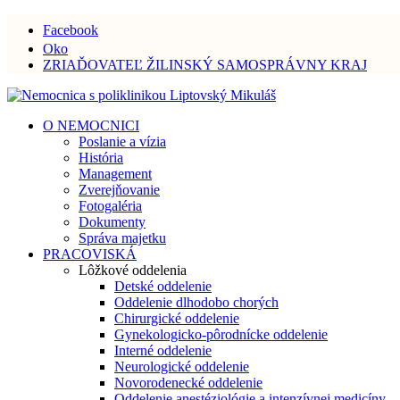
Facebook
Oko
ZRIAĎOVATEĽ ŽILINSKÝ SAMOSPRÁVNY KRAJ
O NEMOCNICI
Poslanie a vízia
História
Management
Zverejňovanie
Fotogaléria
Dokumenty
Správa majetku
PRACOVISKÁ
Lôžkové oddelenia
Detské oddelenie
Oddelenie dlhodobo chorých
Chirurgické oddelenie
Gynekologicko-pôrodnícke oddelenie
Interné oddelenie
Neurologické oddelenie
Novorodenecké oddelenie
Oddelenie anestéziológie a intenzívnej medicíny