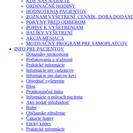
KDE NÁS NÁJDETE
ORDINAČNÉ HODINY
HODNOTENIA PACIENTOV
ZOZNAM VYŠETRENÍ, CENNÍK, DOBA DODAN
POKYNY PRED ODBEROM
POPISY K VYŠETRENIAM
BALÍKY VYŠETRENÍ
AKCIA MESIACA
MOTIVAČNÝ PROGRAM PRE SAMOPLATCOV
INFO PRE PACIENTOV
Dotazníky spokojnosti
Poďakovania a sťažnosti
Praktické informácie
Informácie pre cudzincov
Informácie pre darcov krvi
Objednať vyšetrenie
Blog
Protikorupčná linka
Informácie o právach pacienta
Ako podať infožiadosť
Bufet
Občianske združenie
Čakacie listiny
Etický kódex
Praktické informácie