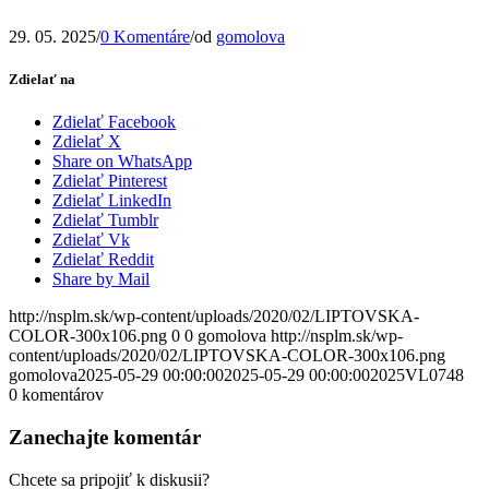
29. 05. 2025
/
0 Komentáre
/
od
gomolova
Zdielať na
Zdielať Facebook
Zdielať X
Share on WhatsApp
Zdielať Pinterest
Zdielať LinkedIn
Zdielať Tumblr
Zdielať Vk
Zdielať Reddit
Share by Mail
http://nsplm.sk/wp-content/uploads/2020/02/LIPTOVSKA-
COLOR-300x106.png
0
0
gomolova
http://nsplm.sk/wp-
content/uploads/2020/02/LIPTOVSKA-COLOR-300x106.png
gomolova
2025-05-29 00:00:00
2025-05-29 00:00:00
2025VL0748
0
komentárov
Zanechajte komentár
Chcete sa pripojiť k diskusii?