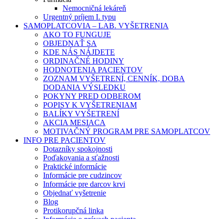
Nemocničná lekáreň
Urgentný príjem I. typu
SAMOPLATCOVIA – LAB. VYŠETRENIA
AKO TO FUNGUJE
OBJEDNAŤ SA
KDE NÁS NÁJDETE
ORDINAČNÉ HODINY
HODNOTENIA PACIENTOV
ZOZNAM VYŠETRENÍ, CENNÍK, DOBA
DODANIA VÝSLEDKU
POKYNY PRED ODBEROM
POPISY K VYŠETRENIAM
BALÍKY VYŠETRENÍ
AKCIA MESIACA
MOTIVAČNÝ PROGRAM PRE SAMOPLATCOV
INFO PRE PACIENTOV
Dotazníky spokojnosti
Poďakovania a sťažnosti
Praktické informácie
Informácie pre cudzincov
Informácie pre darcov krvi
Objednať vyšetrenie
Blog
Protikorupčná linka