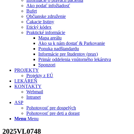
Informácie o právach pacienta
Ako podať infožiadosť
Bufet
Občianske združenie
Čakacie listiny
Etický kódex
Praktické informácie
Mapa areálu
Ako sa k nám dostať & Parkovanie
Ponuka nadštandardu
Informácie pre študentov (prax)
Primár oddelenia vnútorného lekárstva
Sponzori
PROJEKTY
Projekty z EÚ
LEKÁREŇ
KONTAKTY
Webmail
Intranet
ASP
Pohotovosť pre dospelých
Pohotovosť pre deti a dorast
Menu
Menu
2025VL0748