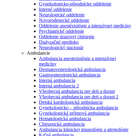
Gynekologicko-pôrodnícke oddelenie
Interné oddelenie
Neurologické oddelenie
Novorodenecké oddelenie
Oddelenie anestéziológie a intenzívnej medicíny
Psychiatrické oddelenie
Oddelenie úrazovej chirurgie
Dialyzačné stredisko
Neurologický stacionár
Ambulancie
Ambulancia anesteziológie a intenzívnej
medicíny
Dermatovenerologická ambulancia
Gastroenterologická ambulancia
Interná ambulancia
Interná ambulancia 2
Všeobecná ambulancia pre deti a dorast
Všeobecná ambulancia pre deti a dorast 2
Detská kardiologická ambulancia
Gynekologicko – pôrodnícka ambulancia
Gynekologická príjmová ambulancia
Hematologická ambulancia
Chirurgická ambulancia
Ambulancia klinickej imunológie a alergológie
Krčná ambulancia