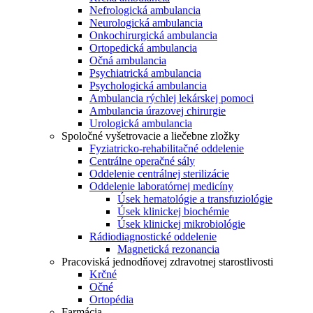
Nefrologická ambulancia
Neurologická ambulancia
Onkochirurgická ambulancia
Ortopedická ambulancia
Očná ambulancia
Psychiatrická ambulancia
Psychologická ambulancia
Ambulancia rýchlej lekárskej pomoci
Ambulancia úrazovej chirurgie
Urologická ambulancia
Spoločné vyšetrovacie a liečebne zložky
Fyziatricko-rehabilitačné oddelenie
Centrálne operačné sály
Oddelenie centrálnej sterilizácie
Oddelenie laboratórnej medicíny
Úsek hematológie a transfuziológie
Úsek klinickej biochémie
Úsek klinickej mikrobiológie
Rádiodiagnostické oddelenie
Magnetická rezonancia
Pracoviská jednodňovej zdravotnej starostlivosti
Krčné
Očné
Ortopédia
Farmácia