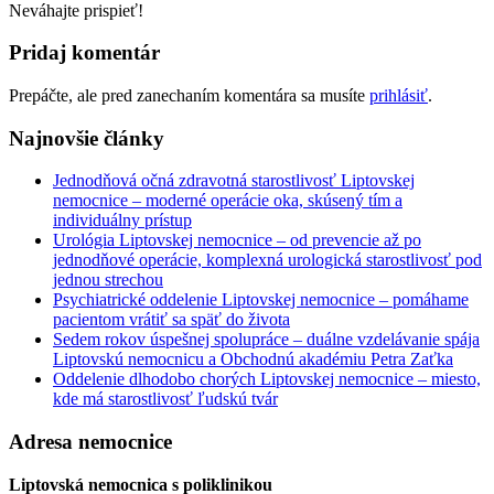
Neváhajte prispieť!
Pridaj komentár
Prepáčte, ale pred zanechaním komentára sa musíte
prihlásiť
.
Najnovšie články
Jednodňová očná zdravotná starostlivosť Liptovskej
nemocnice – moderné operácie oka, skúsený tím a
individuálny prístup
Urológia Liptovskej nemocnice – od prevencie až po
jednodňové operácie, komplexná urologická starostlivosť pod
jednou strechou
Psychiatrické oddelenie Liptovskej nemocnice – pomáhame
pacientom vrátiť sa späť do života
Sedem rokov úspešnej spolupráce – duálne vzdelávanie spája
Liptovskú nemocnicu a Obchodnú akadémiu Petra Zaťka
Oddelenie dlhodobo chorých Liptovskej nemocnice – miesto,
kde má starostlivosť ľudskú tvár
Adresa nemocnice
Liptovská nemocnica s poliklinikou