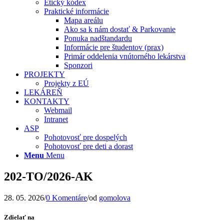
Etický kódex
Praktické informácie
Mapa areálu
Ako sa k nám dostať & Parkovanie
Ponuka nadštandardu
Informácie pre študentov (prax)
Primár oddelenia vnútorného lekárstva
Sponzori
PROJEKTY
Projekty z EÚ
LEKÁREŇ
KONTAKTY
Webmail
Intranet
ASP
Pohotovosť pre dospelých
Pohotovosť pre deti a dorast
Menu
Menu
202-TO/2026-AK
28. 05. 2026
/
0 Komentáre
/
od
gomolova
Zdielať na