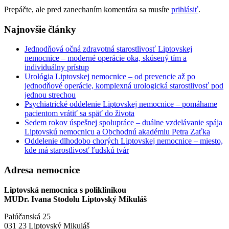
Prepáčte, ale pred zanechaním komentára sa musíte
prihlásiť
.
Najnovšie články
Jednodňová očná zdravotná starostlivosť Liptovskej
nemocnice – moderné operácie oka, skúsený tím a
individuálny prístup
Urológia Liptovskej nemocnice – od prevencie až po
jednodňové operácie, komplexná urologická starostlivosť pod
jednou strechou
Psychiatrické oddelenie Liptovskej nemocnice – pomáhame
pacientom vrátiť sa späť do života
Sedem rokov úspešnej spolupráce – duálne vzdelávanie spája
Liptovskú nemocnicu a Obchodnú akadémiu Petra Zaťka
Oddelenie dlhodobo chorých Liptovskej nemocnice – miesto,
kde má starostlivosť ľudskú tvár
Adresa nemocnice
Liptovská nemocnica s poliklinikou
MUDr. Ivana Stodolu Liptovský Mikuláš
Palúčanská 25
031 23 Liptovský Mikuláš