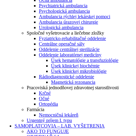
Očná ambulancia
Psychiatrická ambulancia
Psychologická ambulancia
Ambulancia rýchlej lekárskej pomoci
Ambulancia úrazovej chirurgie
Urologická ambulancia
Spoločné vyšetrovacie a liečebne zložky
Fyziatricko-rehabilitačné oddelenie
Centrálne operačné sály
Oddelenie centrálnej sterilizácie
Oddelenie laboratórnej medicíny
Úsek hematológie a transfuziológie
Úsek klinickej biochémie
Úsek klinickej mikrobiológie
Rádiodiagnostické oddelenie
Magnetická rezonancia
Pracoviská jednodňovej zdravotnej starostlivosti
Krčné
Očné
Ortopédia
Farmácia
Nemocničná lekáreň
Urgentný príjem I. typu
SAMOPLATCOVIA – LAB. VYŠETRENIA
AKO TO FUNGUJE