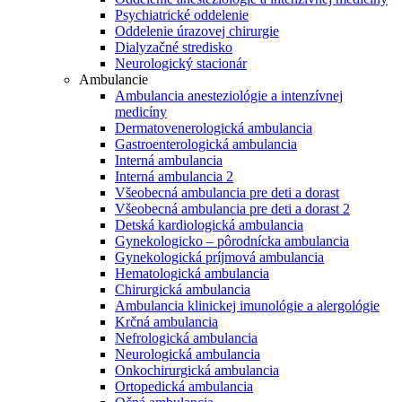
Psychiatrické oddelenie
Oddelenie úrazovej chirurgie
Dialyzačné stredisko
Neurologický stacionár
Ambulancie
Ambulancia anesteziológie a intenzívnej
medicíny
Dermatovenerologická ambulancia
Gastroenterologická ambulancia
Interná ambulancia
Interná ambulancia 2
Všeobecná ambulancia pre deti a dorast
Všeobecná ambulancia pre deti a dorast 2
Detská kardiologická ambulancia
Gynekologicko – pôrodnícka ambulancia
Gynekologická príjmová ambulancia
Hematologická ambulancia
Chirurgická ambulancia
Ambulancia klinickej imunológie a alergológie
Krčná ambulancia
Nefrologická ambulancia
Neurologická ambulancia
Onkochirurgická ambulancia
Ortopedická ambulancia