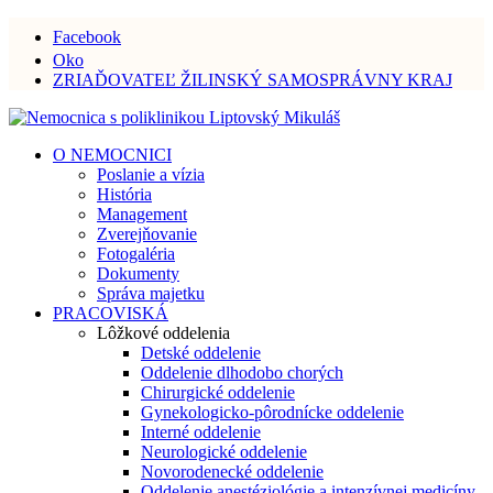
Facebook
Oko
ZRIAĎOVATEĽ ŽILINSKÝ SAMOSPRÁVNY KRAJ
O NEMOCNICI
Poslanie a vízia
História
Management
Zverejňovanie
Fotogaléria
Dokumenty
Správa majetku
PRACOVISKÁ
Lôžkové oddelenia
Detské oddelenie
Oddelenie dlhodobo chorých
Chirurgické oddelenie
Gynekologicko-pôrodnícke oddelenie
Interné oddelenie
Neurologické oddelenie
Novorodenecké oddelenie
Oddelenie anestéziológie a intenzívnej medicíny