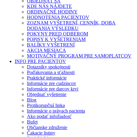
OBJEDNAŤ SA
KDE NÁS NÁJDETE
ORDINAČNÉ HODINY
HODNOTENIA PACIENTOV
ZOZNAM VYŠETRENÍ, CENNÍK, DOBA
DODANIA VÝSLEDKU
POKYNY PRED ODBEROM
POPISY K VYŠETRENIAM
BALÍKY VYŠETRENÍ
AKCIA MESIACA
MOTIVAČNÝ PROGRAM PRE SAMOPLATCOV
INFO PRE PACIENTOV
Dotazníky spokojnosti
Poďakovania a sťažnosti
Praktické informácie
Informácie pre cudzincov
Informácie pre darcov krvi
Objednať vyšetrenie
Blog
Protikorupčná linka
Informácie o právach pacienta
Ako podať infožiadosť
Bufet
Občianske združenie
Čakacie listiny