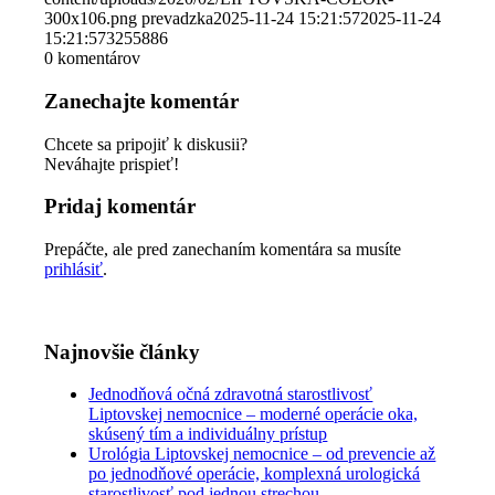
300x106.png
prevadzka
2025-11-24 15:21:57
2025-11-24
15:21:57
3255886
0
komentárov
Zanechajte komentár
Chcete sa pripojiť k diskusii?
Neváhajte prispieť!
Pridaj komentár
Prepáčte, ale pred zanechaním komentára sa musíte
prihlásiť
.
Najnovšie články
Jednodňová očná zdravotná starostlivosť
Liptovskej nemocnice – moderné operácie oka,
skúsený tím a individuálny prístup
Urológia Liptovskej nemocnice – od prevencie až
po jednodňové operácie, komplexná urologická
starostlivosť pod jednou strechou