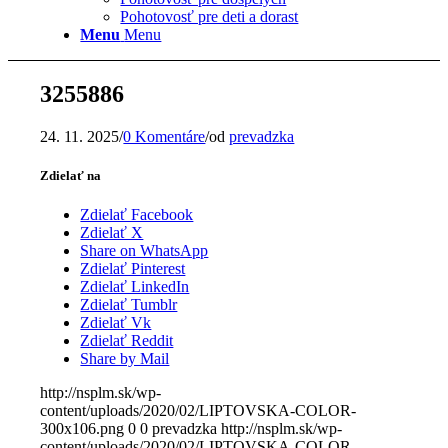
Pohotovosť pre deti a dorast
Menu
Menu
3255886
24. 11. 2025
/
0 Komentáre
/
od
prevadzka
Zdielať na
Zdielať Facebook
Zdielať X
Share on WhatsApp
Zdielať Pinterest
Zdielať LinkedIn
Zdielať Tumblr
Zdielať Vk
Zdielať Reddit
Share by Mail
http://nsplm.sk/wp-
content/uploads/2020/02/LIPTOVSKA-COLOR-
300x106.png
0
0
prevadzka
http://nsplm.sk/wp-
content/uploads/2020/02/LIPTOVSKA-COLOR-