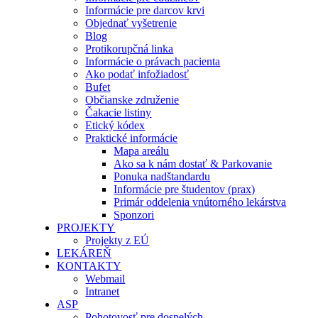
Informácie pre darcov krvi
Objednať vyšetrenie
Blog
Protikorupčná linka
Informácie o právach pacienta
Ako podať infožiadosť
Bufet
Občianske združenie
Čakacie listiny
Etický kódex
Praktické informácie
Mapa areálu
Ako sa k nám dostať & Parkovanie
Ponuka nadštandardu
Informácie pre študentov (prax)
Primár oddelenia vnútorného lekárstva
Sponzori
PROJEKTY
Projekty z EÚ
LEKÁREŇ
KONTAKTY
Webmail
Intranet
ASP
Pohotovosť pre dospelých