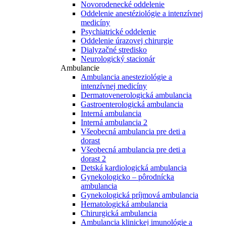
Novorodenecké oddelenie
Oddelenie anestéziológie a intenzívnej
medicíny
Psychiatrické oddelenie
Oddelenie úrazovej chirurgie
Dialyzačné stredisko
Neurologický stacionár
Ambulancie
Ambulancia anesteziológie a
intenzívnej medicíny
Dermatovenerologická ambulancia
Gastroenterologická ambulancia
Interná ambulancia
Interná ambulancia 2
Všeobecná ambulancia pre deti a
dorast
Všeobecná ambulancia pre deti a
dorast 2
Detská kardiologická ambulancia
Gynekologicko – pôrodnícka
ambulancia
Gynekologická príjmová ambulancia
Hematologická ambulancia
Chirurgická ambulancia
Ambulancia klinickej imunológie a