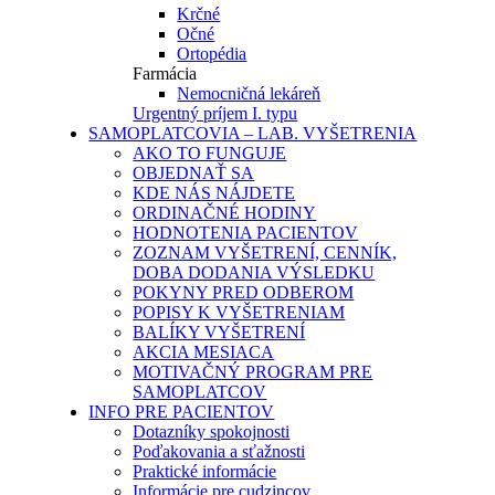
Krčné
Očné
Ortopédia
Farmácia
Nemocničná lekáreň
Urgentný príjem I. typu
SAMOPLATCOVIA – LAB. VYŠETRENIA
AKO TO FUNGUJE
OBJEDNAŤ SA
KDE NÁS NÁJDETE
ORDINAČNÉ HODINY
HODNOTENIA PACIENTOV
ZOZNAM VYŠETRENÍ, CENNÍK,
DOBA DODANIA VÝSLEDKU
POKYNY PRED ODBEROM
POPISY K VYŠETRENIAM
BALÍKY VYŠETRENÍ
AKCIA MESIACA
MOTIVAČNÝ PROGRAM PRE
SAMOPLATCOV
INFO PRE PACIENTOV
Dotazníky spokojnosti
Poďakovania a sťažnosti
Praktické informácie
Informácie pre cudzincov