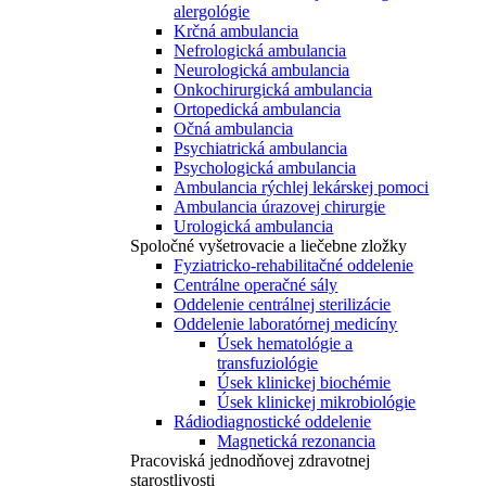
alergológie
Krčná ambulancia
Nefrologická ambulancia
Neurologická ambulancia
Onkochirurgická ambulancia
Ortopedická ambulancia
Očná ambulancia
Psychiatrická ambulancia
Psychologická ambulancia
Ambulancia rýchlej lekárskej pomoci
Ambulancia úrazovej chirurgie
Urologická ambulancia
Spoločné vyšetrovacie a liečebne zložky
Fyziatricko-rehabilitačné oddelenie
Centrálne operačné sály
Oddelenie centrálnej sterilizácie
Oddelenie laboratórnej medicíny
Úsek hematológie a
transfuziológie
Úsek klinickej biochémie
Úsek klinickej mikrobiológie
Rádiodiagnostické oddelenie
Magnetická rezonancia
Pracoviská jednodňovej zdravotnej
starostlivosti