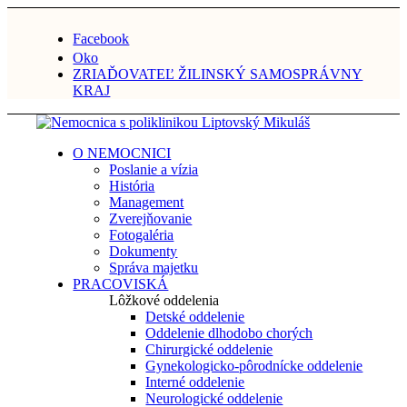
Facebook
Oko
ZRIAĎOVATEĽ ŽILINSKÝ SAMOSPRÁVNY
KRAJ
O NEMOCNICI
Poslanie a vízia
História
Management
Zverejňovanie
Fotogaléria
Dokumenty
Správa majetku
PRACOVISKÁ
Lôžkové oddelenia
Detské oddelenie
Oddelenie dlhodobo chorých
Chirurgické oddelenie
Gynekologicko-pôrodnícke oddelenie
Interné oddelenie
Neurologické oddelenie