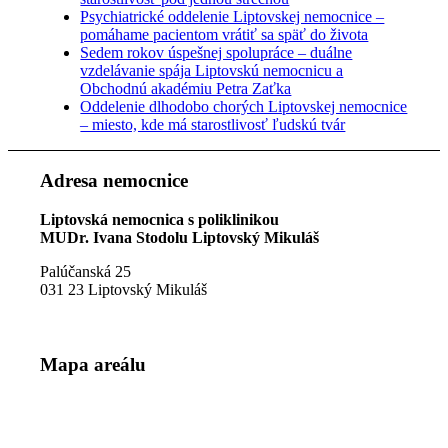
Psychiatrické oddelenie Liptovskej nemocnice –
pomáhame pacientom vrátiť sa späť do života
Sedem rokov úspešnej spolupráce – duálne
vzdelávanie spája Liptovskú nemocnicu a
Obchodnú akadémiu Petra Zaťka
Oddelenie dlhodobo chorých Liptovskej nemocnice
– miesto, kde má starostlivosť ľudskú tvár
Adresa nemocnice
Liptovská nemocnica s poliklinikou
MUDr. Ivana Stodolu Liptovský Mikuláš
Palúčanská 25
031 23 Liptovský Mikuláš
Mapa areálu