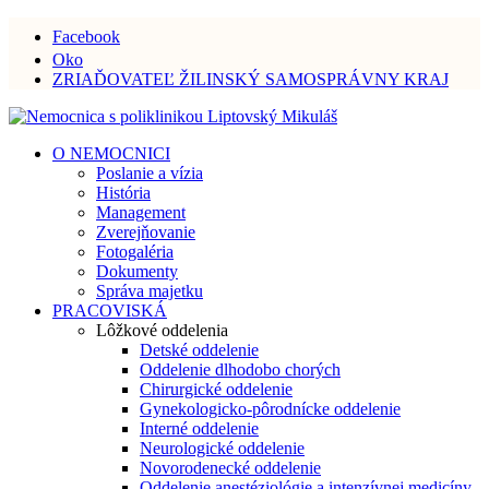
Facebook
Oko
ZRIAĎOVATEĽ ŽILINSKÝ SAMOSPRÁVNY KRAJ
O NEMOCNICI
Poslanie a vízia
História
Management
Zverejňovanie
Fotogaléria
Dokumenty
Správa majetku
PRACOVISKÁ
Lôžkové oddelenia
Detské oddelenie
Oddelenie dlhodobo chorých
Chirurgické oddelenie
Gynekologicko-pôrodnícke oddelenie
Interné oddelenie
Neurologické oddelenie
Novorodenecké oddelenie
Oddelenie anestéziológie a intenzívnej medicíny