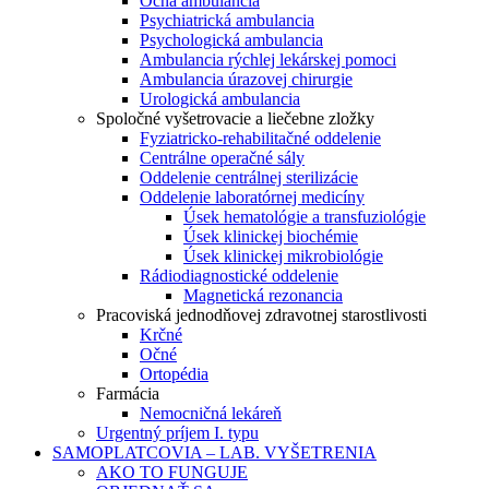
Očná ambulancia
Psychiatrická ambulancia
Psychologická ambulancia
Ambulancia rýchlej lekárskej pomoci
Ambulancia úrazovej chirurgie
Urologická ambulancia
Spoločné vyšetrovacie a liečebne zložky
Fyziatricko-rehabilitačné oddelenie
Centrálne operačné sály
Oddelenie centrálnej sterilizácie
Oddelenie laboratórnej medicíny
Úsek hematológie a transfuziológie
Úsek klinickej biochémie
Úsek klinickej mikrobiológie
Rádiodiagnostické oddelenie
Magnetická rezonancia
Pracoviská jednodňovej zdravotnej starostlivosti
Krčné
Očné
Ortopédia
Farmácia
Nemocničná lekáreň
Urgentný príjem I. typu
SAMOPLATCOVIA – LAB. VYŠETRENIA
AKO TO FUNGUJE