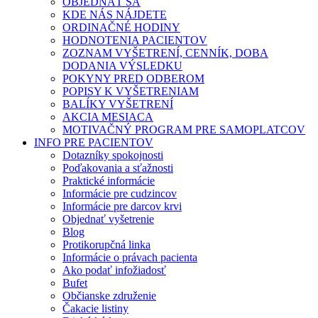
OBJEDNAŤ SA
KDE NÁS NÁJDETE
ORDINAČNÉ HODINY
HODNOTENIA PACIENTOV
ZOZNAM VYŠETRENÍ, CENNÍK, DOBA
DODANIA VÝSLEDKU
POKYNY PRED ODBEROM
POPISY K VYŠETRENIAM
BALÍKY VYŠETRENÍ
AKCIA MESIACA
MOTIVAČNÝ PROGRAM PRE SAMOPLATCOV
INFO PRE PACIENTOV
Dotazníky spokojnosti
Poďakovania a sťažnosti
Praktické informácie
Informácie pre cudzincov
Informácie pre darcov krvi
Objednať vyšetrenie
Blog
Protikorupčná linka
Informácie o právach pacienta
Ako podať infožiadosť
Bufet
Občianske združenie
Čakacie listiny