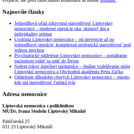
Prepáčte, ale pred zanechaním komentára sa musíte
prihlásiť
.
Najnovšie články
Jednodňová očná zdravotná starostlivosť Liptovskej
nemocnice – moderné operácie oka, skúsený tím a
individuálny prístup
Urológia Liptovskej nemocnice – od prevencie až po
jednodňové operácie, komplexná urologická starostlivosť pod
jednou strechou
Psychiatrické oddelenie Liptovskej nemocnice – pomáhame
pacientom vrátiť sa späť do života
Sedem rokov úspešnej spolupráce – duálne vzdelávanie spája
Liptovskú nemocnicu a Obchodnú akadémiu Petra Zaťka
Oddelenie dlhodobo chorých Liptovskej nemocnice – miesto,
kde má starostlivosť ľudskú tvár
Adresa nemocnice
Liptovská nemocnica s poliklinikou
MUDr. Ivana Stodolu Liptovský Mikuláš
Palúčanská 25
031 23 Liptovský Mikuláš