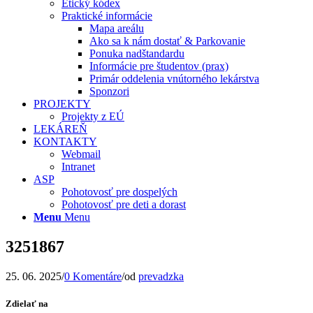
Etický kódex
Praktické informácie
Mapa areálu
Ako sa k nám dostať & Parkovanie
Ponuka nadštandardu
Informácie pre študentov (prax)
Primár oddelenia vnútorného lekárstva
Sponzori
PROJEKTY
Projekty z EÚ
LEKÁREŇ
KONTAKTY
Webmail
Intranet
ASP
Pohotovosť pre dospelých
Pohotovosť pre deti a dorast
Menu
Menu
3251867
25. 06. 2025
/
0 Komentáre
/
od
prevadzka
Zdielať na