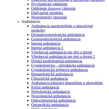
Psychiatrické oddelenie
Oddelenie úrazovej chirurgie
Dialyzačné stredisko
Neurologický stacionár
Ambulancie
Ambulancia anesteziológie a intenzívnej
medicíny
Dermatovenerologická ambulancia
Gastroenterologická ambulancia
Interná ambulancia
Interná ambulancia 2
Všeobecná ambulancia pre deti a dorast
Všeobecná ambulancia pre deti a dorast 2
Detská kardiologická ambulancia
Gynekologicko – pôrodnícka ambulancia
Gynekologická príjmová ambulancia
Hematologická ambulancia
Chirurgická ambulancia
Ambulancia klinickej imunológie a alergológie
Krčná ambulancia
Nefrologická ambulancia
Neurologická ambulancia
Onkochirurgická ambulancia
Ortopedická ambulancia