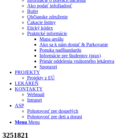
Informácie o právach pacienta
Ako podať infožiadosť
Bufet
Občianske združenie
Čakacie listiny
Etický kódex
Praktické informácie
Mapa areálu
Ako sa k nám dostať & Parkovanie
Ponuka nadštandardu
Informácie pre študentov (prax)
Primár oddelenia vnútorného lekárstva
Sponzori
PROJEKTY
Projekty z EÚ
LEKÁREŇ
KONTAKTY
Webmail
Intranet
ASP
Pohotovosť pre dospelých
Pohotovosť pre deti a dorast
Menu
Menu
3251821