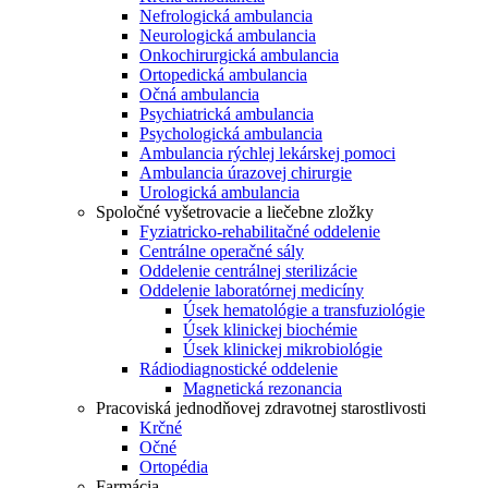
Nefrologická ambulancia
Neurologická ambulancia
Onkochirurgická ambulancia
Ortopedická ambulancia
Očná ambulancia
Psychiatrická ambulancia
Psychologická ambulancia
Ambulancia rýchlej lekárskej pomoci
Ambulancia úrazovej chirurgie
Urologická ambulancia
Spoločné vyšetrovacie a liečebne zložky
Fyziatricko-rehabilitačné oddelenie
Centrálne operačné sály
Oddelenie centrálnej sterilizácie
Oddelenie laboratórnej medicíny
Úsek hematológie a transfuziológie
Úsek klinickej biochémie
Úsek klinickej mikrobiológie
Rádiodiagnostické oddelenie
Magnetická rezonancia
Pracoviská jednodňovej zdravotnej starostlivosti
Krčné
Očné
Ortopédia
Farmácia