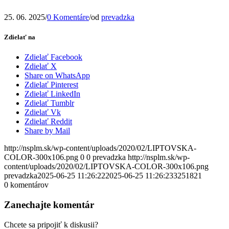
25. 06. 2025
/
0 Komentáre
/
od
prevadzka
Zdielať na
Zdielať Facebook
Zdielať X
Share on WhatsApp
Zdielať Pinterest
Zdielať LinkedIn
Zdielať Tumblr
Zdielať Vk
Zdielať Reddit
Share by Mail
http://nsplm.sk/wp-content/uploads/2020/02/LIPTOVSKA-
COLOR-300x106.png
0
0
prevadzka
http://nsplm.sk/wp-
content/uploads/2020/02/LIPTOVSKA-COLOR-300x106.png
prevadzka
2025-06-25 11:26:22
2025-06-25 11:26:23
3251821
0
komentárov
Zanechajte komentár
Chcete sa pripojiť k diskusii?