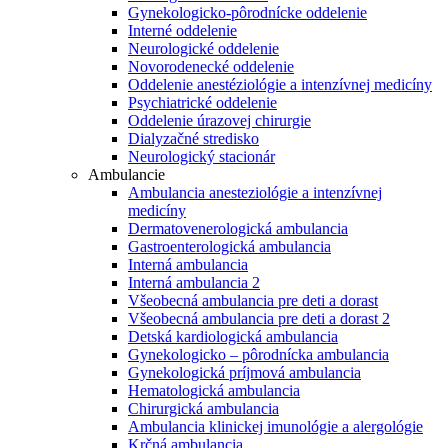
Gynekologicko-pôrodnícke oddelenie
Interné oddelenie
Neurologické oddelenie
Novorodenecké oddelenie
Oddelenie anestéziológie a intenzívnej medicíny
Psychiatrické oddelenie
Oddelenie úrazovej chirurgie
Dialyzačné stredisko
Neurologický stacionár
Ambulancie
Ambulancia anesteziológie a intenzívnej
medicíny
Dermatovenerologická ambulancia
Gastroenterologická ambulancia
Interná ambulancia
Interná ambulancia 2
Všeobecná ambulancia pre deti a dorast
Všeobecná ambulancia pre deti a dorast 2
Detská kardiologická ambulancia
Gynekologicko – pôrodnícka ambulancia
Gynekologická príjmová ambulancia
Hematologická ambulancia
Chirurgická ambulancia
Ambulancia klinickej imunológie a alergológie
Krčná ambulancia