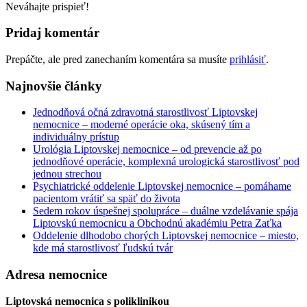
Neváhajte prispieť!
Pridaj komentár
Prepáčte, ale pred zanechaním komentára sa musíte
prihlásiť
.
Najnovšie články
Jednodňová očná zdravotná starostlivosť Liptovskej
nemocnice – moderné operácie oka, skúsený tím a
individuálny prístup
Urológia Liptovskej nemocnice – od prevencie až po
jednodňové operácie, komplexná urologická starostlivosť pod
jednou strechou
Psychiatrické oddelenie Liptovskej nemocnice – pomáhame
pacientom vrátiť sa späť do života
Sedem rokov úspešnej spolupráce – duálne vzdelávanie spája
Liptovskú nemocnicu a Obchodnú akadémiu Petra Zaťka
Oddelenie dlhodobo chorých Liptovskej nemocnice – miesto,
kde má starostlivosť ľudskú tvár
Adresa nemocnice
Liptovská nemocnica s poliklinikou