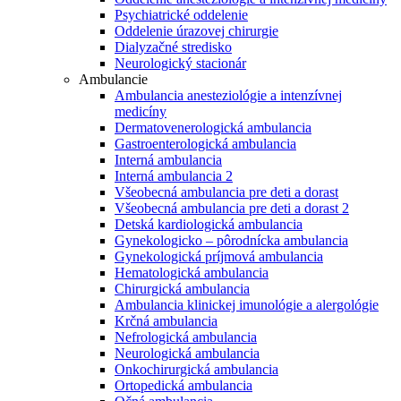
Psychiatrické oddelenie
Oddelenie úrazovej chirurgie
Dialyzačné stredisko
Neurologický stacionár
Ambulancie
Ambulancia anesteziológie a intenzívnej
medicíny
Dermatovenerologická ambulancia
Gastroenterologická ambulancia
Interná ambulancia
Interná ambulancia 2
Všeobecná ambulancia pre deti a dorast
Všeobecná ambulancia pre deti a dorast 2
Detská kardiologická ambulancia
Gynekologicko – pôrodnícka ambulancia
Gynekologická príjmová ambulancia
Hematologická ambulancia
Chirurgická ambulancia
Ambulancia klinickej imunológie a alergológie
Krčná ambulancia
Nefrologická ambulancia
Neurologická ambulancia
Onkochirurgická ambulancia
Ortopedická ambulancia