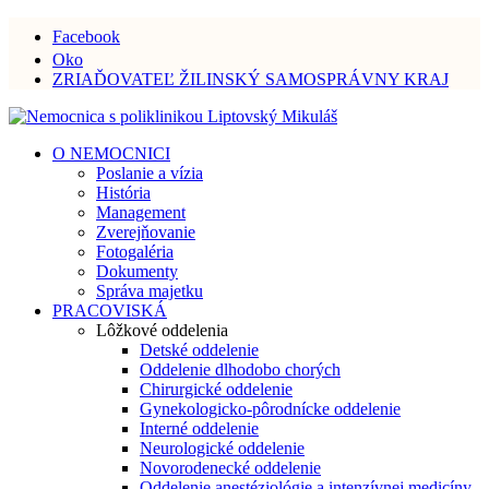
Facebook
Oko
ZRIAĎOVATEĽ ŽILINSKÝ SAMOSPRÁVNY KRAJ
O NEMOCNICI
Poslanie a vízia
História
Management
Zverejňovanie
Fotogaléria
Dokumenty
Správa majetku
PRACOVISKÁ
Lôžkové oddelenia
Detské oddelenie
Oddelenie dlhodobo chorých
Chirurgické oddelenie
Gynekologicko-pôrodnícke oddelenie
Interné oddelenie
Neurologické oddelenie
Novorodenecké oddelenie
Oddelenie anestéziológie a intenzívnej medicíny