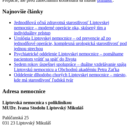
Prepáčte, ale pred zanechaním komentára sa musíte
prihlásiť
.
Najnovšie články
Jednodňová očná zdravotná starostlivosť Liptovskej
nemocnice – moderné operácie oka, skúsený tím a
individuálny prístup
Urológia Liptovskej nemocnice – od prevencie až po
jednodňové operácie, komplexná urologická starostlivosť pod
jednou strechou
Psychiatrické oddelenie Liptovskej nemocnice – pomáhame
pacientom vrátiť sa späť do života
Sedem rokov úspešnej spolupráce – duálne vzdelávanie spája
Liptovskú nemocnicu a Obchodnú akadémiu Petra Zaťka
Oddelenie dlhodobo chorých Liptovskej nemocnice – miesto,
kde má starostlivosť ľudskú tvár
Adresa nemocnice
Liptovská nemocnica s poliklinikou
MUDr. Ivana Stodolu Liptovský Mikuláš
Palúčanská 25
031 23 Liptovský Mikuláš