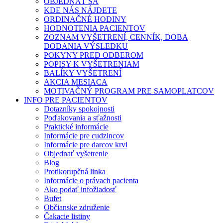
OBJEDNAŤ SA
KDE NÁS NÁJDETE
ORDINAČNÉ HODINY
HODNOTENIA PACIENTOV
ZOZNAM VYŠETRENÍ, CENNÍK, DOBA
DODANIA VÝSLEDKU
POKYNY PRED ODBEROM
POPISY K VYŠETRENIAM
BALÍKY VYŠETRENÍ
AKCIA MESIACA
MOTIVAČNÝ PROGRAM PRE SAMOPLATCOV
INFO PRE PACIENTOV
Dotazníky spokojnosti
Poďakovania a sťažnosti
Praktické informácie
Informácie pre cudzincov
Informácie pre darcov krvi
Objednať vyšetrenie
Blog
Protikorupčná linka
Informácie o právach pacienta
Ako podať infožiadosť
Bufet
Občianske združenie
Čakacie listiny