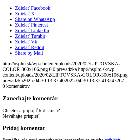
Zdielať Facebook
Zdielať X
Share on WhatsApp
Zdielať Pinterest
Zdielať LinkedIn
Zdielať Tumblr
Zdielať Vk
Zdielať Reddit
Share by Mail
http://nsplm.sk/wp-content/uploads/2020/02/LIPTOVSKA-
COLOR-300x106.png
0
0
prevadzka
http://nsplm.sk/wp-
content/uploads/2020/02/LIPTOVSKA-COLOR-300x106.png
prevadzka
2025-04-30 13:37:40
2025-04-30 13:37:41
3247267
0
komentárov
Zanechajte komentár
Chcete sa pripojiť k diskusii?
Neváhajte prispieť!
Pridaj komentár