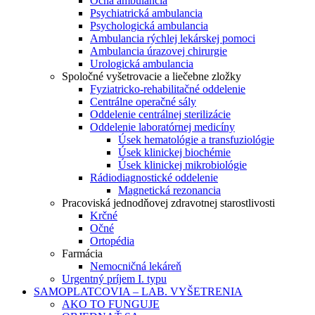
Očná ambulancia
Psychiatrická ambulancia
Psychologická ambulancia
Ambulancia rýchlej lekárskej pomoci
Ambulancia úrazovej chirurgie
Urologická ambulancia
Spoločné vyšetrovacie a liečebne zložky
Fyziatricko-rehabilitačné oddelenie
Centrálne operačné sály
Oddelenie centrálnej sterilizácie
Oddelenie laboratórnej medicíny
Úsek hematológie a transfuziológie
Úsek klinickej biochémie
Úsek klinickej mikrobiológie
Rádiodiagnostické oddelenie
Magnetická rezonancia
Pracoviská jednodňovej zdravotnej starostlivosti
Krčné
Očné
Ortopédia
Farmácia
Nemocničná lekáreň
Urgentný príjem I. typu
SAMOPLATCOVIA – LAB. VYŠETRENIA
AKO TO FUNGUJE