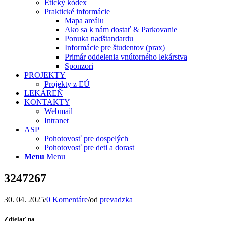
Etický kódex
Praktické informácie
Mapa areálu
Ako sa k nám dostať & Parkovanie
Ponuka nadštandardu
Informácie pre študentov (prax)
Primár oddelenia vnútorného lekárstva
Sponzori
PROJEKTY
Projekty z EÚ
LEKÁREŇ
KONTAKTY
Webmail
Intranet
ASP
Pohotovosť pre dospelých
Pohotovosť pre deti a dorast
Menu
Menu
3247267
30. 04. 2025
/
0 Komentáre
/
od
prevadzka
Zdielať na