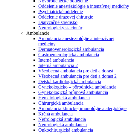
Novorodenecké oddelenie
Oddelenie anestéziológie a intenzívnej medicíny
Psychiatrické oddelenie
Oddelenie úrazovej chirurgie
Dialyzačné stredisko
Neurologický stacionár
Ambulancie
Ambulancia anesteziológie a intenzívnej
medicíny
Dermatovenerologická ambulancia
Gastroenterologická ambulancia
Interná ambulancia
Interná ambulancia 2
Všeobecná ambulancia pre deti a dorast
Všeobecná ambulancia pre deti a dorast 2
Detská kardiologická ambulancia
Gynekologicko – pôrodnícka ambulancia
Gynekologická príjmová ambulancia
Hematologická ambulancia
Chirurgická ambulancia
Ambulancia klinickej imunológie a alergológie
Krčná ambulancia
Nefrologická ambulancia
Neurologická ambulancia
Onkochirurgická ambulancia