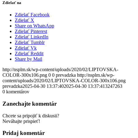
Zdielať na
Zdielať Facebook
Zdielať X
Share on WhatsApp
Zdielať Pinterest
Zdielať LinkedIn
Zdielať Tumblr
Zdielať Vk
Zdielať Reddit
Share by Mail
http://nsplm.sk/wp-content/uploads/2020/02/LIPTOVSKA-
COLOR-300x106.png
0
0
prevadzka
http://nsplm.sk/wp-
content/uploads/2020/02/LIPTOVSKA-COLOR-300x106.png
prevadzka
2025-04-30 13:37:40
2025-04-30 13:37:41
3247263
0
komentárov
Zanechajte komentár
Chcete sa pripojiť k diskusii?
Neváhajte prispieť!
Pridaj komentár