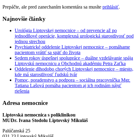
Prepáčte, ale pred zanechaním komentára sa musíte
prihlásiť
.
Najnovšie články
Urológia Liptovskej nemocnice – od prevencie až po
jednodňové operácie, komplexná urologická starostlivosť pod
jednou strechou
Psychiatrické oddelenie Liptovskej nemocnice – pomáhame
pacientom vrátiť sa späť do života
Sedem rokov úspešnej spolupráce – duálne vzdelávanie spája
Liptovskú nemocnicu a Obchodnú akadémiu Petra Zaťka
Oddelenie dlhodobo chorých Liptovskej nemocnice – miesto,
kde má starostlivosť ľudskú tvár
Pomoc, poradenstvo a podpora – sociálna pracovníčka Mgr.
Tatiana Lašová pomáha pacientom aj ich rodinám nájsť
riešenia
Adresa nemocnice
Liptovská nemocnica s poliklinikou
MUDr. Ivana Stodolu Liptovský Mikuláš
Palúčanská 25
031 23 Liptovský Mikuláš