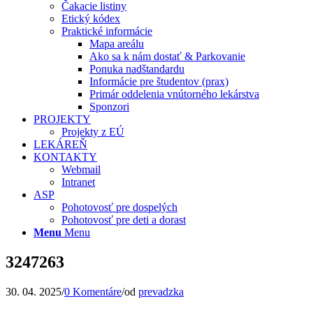
Čakacie listiny
Etický kódex
Praktické informácie
Mapa areálu
Ako sa k nám dostať & Parkovanie
Ponuka nadštandardu
Informácie pre študentov (prax)
Primár oddelenia vnútorného lekárstva
Sponzori
PROJEKTY
Projekty z EÚ
LEKÁREŇ
KONTAKTY
Webmail
Intranet
ASP
Pohotovosť pre dospelých
Pohotovosť pre deti a dorast
Menu
Menu
3247263
30. 04. 2025
/
0 Komentáre
/
od
prevadzka