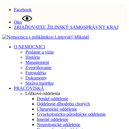
Facebook
Oko
ZRIAĎOVATEĽ ŽILINSKÝ SAMOSPRÁVNY KRAJ
O NEMOCNICI
Poslanie a vízia
História
Management
Zverejňovanie
Fotogaléria
Dokumenty
Správa majetku
PRACOVISKÁ
Lôžkové oddelenia
Detské oddelenie
Oddelenie dlhodobo chorých
Chirurgické oddelenie
Gynekologicko-pôrodnícke oddelenie
Interné oddelenie
Neurologické oddelenie