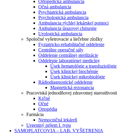
Ortopedická ambulancia
Očná ambulancia
Psychiatrická ambulancia
Psychologická ambulancia
Ambulancia rýchlej lekárskej pomoci
Ambulancia úrazovej chirurgie
Urologická ambulancia
Spoločné vyšetrovacie a liečebne zložky
Fyziatricko-rehabilitačné oddelenie
Centrálne operačné sály
Oddelenie centrálnej sterilizácie
Oddelenie laboratórnej medicíny
Úsek hematológie a transfuziológie
Úsek klinickej biochémie
Úsek klinickej mikrobiológie
Rádiodiagnostické oddelenie
Magnetická rezonancia
Pracoviská jednodňovej zdravotnej starostlivosti
Krčné
Očné
Ortopédia
Farmácia
Nemocničná lekáreň
Urgentný príjem I. typu
SAMOPLATCOVIA – LAB. VYŠETRENIA