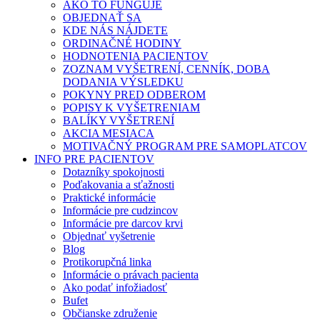
AKO TO FUNGUJE
OBJEDNAŤ SA
KDE NÁS NÁJDETE
ORDINAČNÉ HODINY
HODNOTENIA PACIENTOV
ZOZNAM VYŠETRENÍ, CENNÍK, DOBA
DODANIA VÝSLEDKU
POKYNY PRED ODBEROM
POPISY K VYŠETRENIAM
BALÍKY VYŠETRENÍ
AKCIA MESIACA
MOTIVAČNÝ PROGRAM PRE SAMOPLATCOV
INFO PRE PACIENTOV
Dotazníky spokojnosti
Poďakovania a sťažnosti
Praktické informácie
Informácie pre cudzincov
Informácie pre darcov krvi
Objednať vyšetrenie
Blog
Protikorupčná linka
Informácie o právach pacienta
Ako podať infožiadosť
Bufet
Občianske združenie