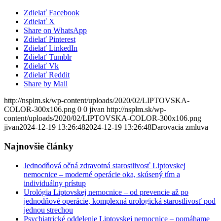
Zdielať Facebook
Zdielať X
Share on WhatsApp
Zdielať Pinterest
Zdielať LinkedIn
Zdielať Tumblr
Zdielať Vk
Zdielať Reddit
Share by Mail
http://nsplm.sk/wp-content/uploads/2020/02/LIPTOVSKA-
COLOR-300x106.png
0
0
jivan
http://nsplm.sk/wp-
content/uploads/2020/02/LIPTOVSKA-COLOR-300x106.png
jivan
2024-12-19 13:26:48
2024-12-19 13:26:48
Darovacia zmluva
Najnovšie články
Jednodňová očná zdravotná starostlivosť Liptovskej
nemocnice – moderné operácie oka, skúsený tím a
individuálny prístup
Urológia Liptovskej nemocnice – od prevencie až po
jednodňové operácie, komplexná urologická starostlivosť pod
jednou strechou
Psychiatrické oddelenie Liptovskej nemocnice – pomáhame