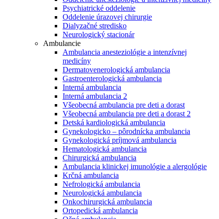
Psychiatrické oddelenie
Oddelenie úrazovej chirurgie
Dialyzačné stredisko
Neurologický stacionár
Ambulancie
Ambulancia anesteziológie a intenzívnej
medicíny
Dermatovenerologická ambulancia
Gastroenterologická ambulancia
Interná ambulancia
Interná ambulancia 2
Všeobecná ambulancia pre deti a dorast
Všeobecná ambulancia pre deti a dorast 2
Detská kardiologická ambulancia
Gynekologicko – pôrodnícka ambulancia
Gynekologická príjmová ambulancia
Hematologická ambulancia
Chirurgická ambulancia
Ambulancia klinickej imunológie a alergológie
Krčná ambulancia
Nefrologická ambulancia
Neurologická ambulancia
Onkochirurgická ambulancia
Ortopedická ambulancia