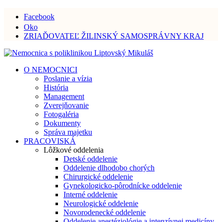
Facebook
Oko
ZRIAĎOVATEĽ ŽILINSKÝ SAMOSPRÁVNY KRAJ
O NEMOCNICI
Poslanie a vízia
História
Management
Zverejňovanie
Fotogaléria
Dokumenty
Správa majetku
PRACOVISKÁ
Lôžkové oddelenia
Detské oddelenie
Oddelenie dlhodobo chorých
Chirurgické oddelenie
Gynekologicko-pôrodnícke oddelenie
Interné oddelenie
Neurologické oddelenie
Novorodenecké oddelenie
Oddelenie anestéziológie a intenzívnej medicíny