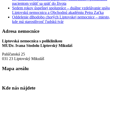
pacientom vrátiť sa späť do života
Sedem rokov úspešnej spolupráce – duálne vzdelávanie spája
Liptovskú nemocnicu a Obchodnú akadémiu Petra Zaťka
Oddelenie dlhodobo chorých Liptovskej nemocnice – miesto,
kde má starostlivosť ľudskú tvár
Adresa nemocnice
Liptovská nemocnica s poliklinikou
MUDr. Ivana Stodolu Liptovský Mikuláš
Palúčanská 25
031 23 Liptovský Mikuláš
Mapa areálu
Kde nás nájdete