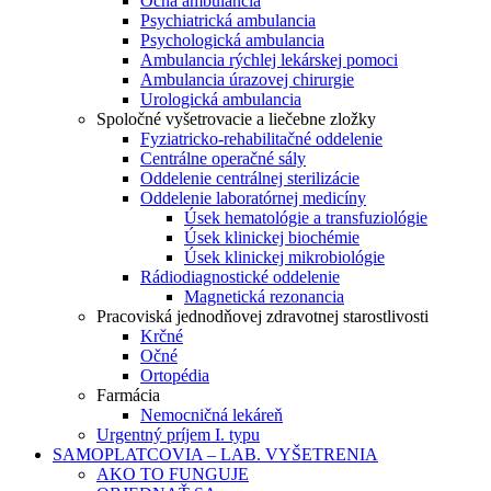
Očná ambulancia
Psychiatrická ambulancia
Psychologická ambulancia
Ambulancia rýchlej lekárskej pomoci
Ambulancia úrazovej chirurgie
Urologická ambulancia
Spoločné vyšetrovacie a liečebne zložky
Fyziatricko-rehabilitačné oddelenie
Centrálne operačné sály
Oddelenie centrálnej sterilizácie
Oddelenie laboratórnej medicíny
Úsek hematológie a transfuziológie
Úsek klinickej biochémie
Úsek klinickej mikrobiológie
Rádiodiagnostické oddelenie
Magnetická rezonancia
Pracoviská jednodňovej zdravotnej starostlivosti
Krčné
Očné
Ortopédia
Farmácia
Nemocničná lekáreň
Urgentný príjem I. typu
SAMOPLATCOVIA – LAB. VYŠETRENIA
AKO TO FUNGUJE