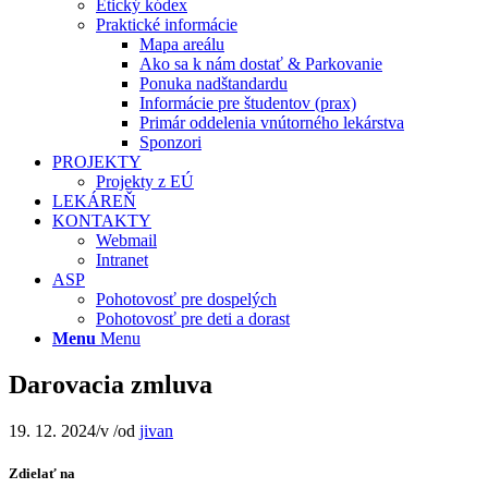
Etický kódex
Praktické informácie
Mapa areálu
Ako sa k nám dostať & Parkovanie
Ponuka nadštandardu
Informácie pre študentov (prax)
Primár oddelenia vnútorného lekárstva
Sponzori
PROJEKTY
Projekty z EÚ
LEKÁREŇ
KONTAKTY
Webmail
Intranet
ASP
Pohotovosť pre dospelých
Pohotovosť pre deti a dorast
Menu
Menu
Darovacia zmluva
19. 12. 2024
/
v
/
od
jivan
Zdielať na