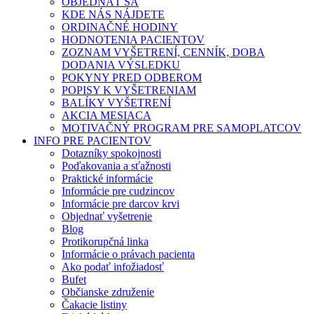
OBJEDNAŤ SA
KDE NÁS NÁJDETE
ORDINAČNÉ HODINY
HODNOTENIA PACIENTOV
ZOZNAM VYŠETRENÍ, CENNÍK, DOBA
DODANIA VÝSLEDKU
POKYNY PRED ODBEROM
POPISY K VYŠETRENIAM
BALÍKY VYŠETRENÍ
AKCIA MESIACA
MOTIVAČNÝ PROGRAM PRE SAMOPLATCOV
INFO PRE PACIENTOV
Dotazníky spokojnosti
Poďakovania a sťažnosti
Praktické informácie
Informácie pre cudzincov
Informácie pre darcov krvi
Objednať vyšetrenie
Blog
Protikorupčná linka
Informácie o právach pacienta
Ako podať infožiadosť
Bufet
Občianske združenie
Čakacie listiny