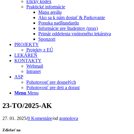
Etický kódex
Praktické informácie
Mapa areálu
Ako sa k nám dostať & Parkovanie
Ponuka nadštandardu
Informácie pre študentov (prax)
Primár oddelenia vnútorného lekárstva
Sponzori
PROJEKTY
Projekty z EÚ
LEKÁREŇ
KONTAKTY
Webmail
Intranet
ASP
Pohotovosť pre dospelých
Pohotovosť pre deti a dorast
Menu
Menu
23-TO/2025-AK
27. 01. 2025
/
0 Komentáre
/
od
gomolova
Zdielať na