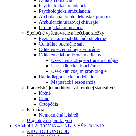
Očná ambulancia
Psychiatrická ambulancia
Psychologická ambulancia
Ambulancia rýchlej lekárskej pomoci
Ambulancia úrazovej chirurgie
Urologická ambulancia
Spoločné vyšetrovacie a liečebne zložky
Fyziatricko-rehabilitačné oddelenie
Centrálne operačné sály
Oddelenie centrálnej sterilizácie
Oddelenie laboratórnej medicíny
Úsek hematológie a transfuziológie
Úsek klinickej biochémie
Úsek klinickej mikrobiológie
Rádiodiagnostické oddelenie
Magnetická rezonancia
Pracoviská jednodňovej zdravotnej starostlivosti
Krčné
Očné
Ortopédia
Farmácia
Nemocničná lekáreň
Urgentný príjem I. typu
SAMOPLATCOVIA – LAB. VYŠETRENIA
AKO TO FUNGUJE