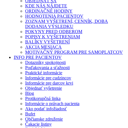
OBJEDNAŤ SA
KDE NÁS NÁJDETE
ORDINAČNÉ HODINY
HODNOTENIA PACIENTOV
ZOZNAM VYŠETRENÍ, CENNÍK, DOBA
DODANIA VÝSLEDKU
POKYNY PRED ODBEROM
POPISY K VYŠETRENIAM
BALÍKY VYŠETRENÍ
AKCIA MESIACA
MOTIVAČNÝ PROGRAM PRE SAMOPLATCOV
INFO PRE PACIENTOV
Dotazníky spokojnosti
Poďakovania a sťažnosti
Praktické informácie
Informácie pre cudzincov
Informácie pre darcov krvi
Objednať vyšetrenie
Blog
Protikorupčná linka
Informácie o právach pacienta
Ako podať infožiadosť
Bufet
Občianske združenie
Čakacie listiny