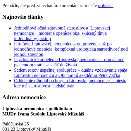
Prepáčte, ale pred zanechaním komentára sa musíte
prihlásiť
.
Najnovšie články
Jednodňová očná zdravotná starostlivosť Liptovskej
nemocnice – moderné operácie oka, skúsený tím a
individuálny prístup
Urológia Liptovskej nemocnice – od prevencie až po
jednodňové operácie, komplexná urologická starostlivosť pod
jednou strechou
Psychiatrické oddelenie Liptovskej nemocnice – pomáhame
pacientom vrátiť sa späť do života
Sedem rokov úspešnej spolupráce – duálne vzdelávanie spája
Liptovskú nemocnicu a Obchodnú akadémiu Petra Zaťka
Oddelenie dlhodobo chorých Liptovskej nemocnice – miesto,
kde má starostlivosť ľudskú tvár
Adresa nemocnice
Liptovská nemocnica s poliklinikou
MUDr. Ivana Stodolu Liptovský Mikuláš
Palúčanská 25
031 23 Liptovský Mikuláš