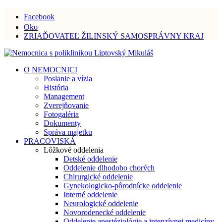
Facebook
Oko
ZRIAĎOVATEĽ ŽILINSKÝ SAMOSPRÁVNY KRAJ
O NEMOCNICI
Poslanie a vízia
História
Management
Zverejňovanie
Fotogaléria
Dokumenty
Správa majetku
PRACOVISKÁ
Lôžkové oddelenia
Detské oddelenie
Oddelenie dlhodobo chorých
Chirurgické oddelenie
Gynekologicko-pôrodnícke oddelenie
Interné oddelenie
Neurologické oddelenie
Novorodenecké oddelenie
Oddelenie anestéziológie a intenzívnej medicíny