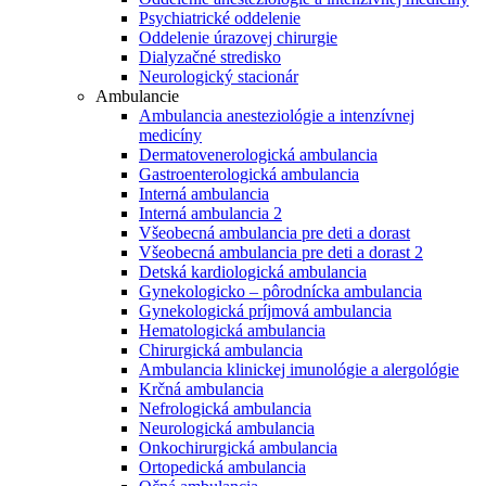
Psychiatrické oddelenie
Oddelenie úrazovej chirurgie
Dialyzačné stredisko
Neurologický stacionár
Ambulancie
Ambulancia anesteziológie a intenzívnej
medicíny
Dermatovenerologická ambulancia
Gastroenterologická ambulancia
Interná ambulancia
Interná ambulancia 2
Všeobecná ambulancia pre deti a dorast
Všeobecná ambulancia pre deti a dorast 2
Detská kardiologická ambulancia
Gynekologicko – pôrodnícka ambulancia
Gynekologická príjmová ambulancia
Hematologická ambulancia
Chirurgická ambulancia
Ambulancia klinickej imunológie a alergológie
Krčná ambulancia
Nefrologická ambulancia
Neurologická ambulancia
Onkochirurgická ambulancia
Ortopedická ambulancia