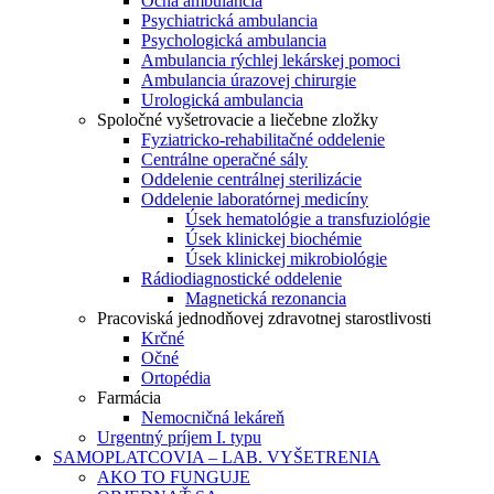
Očná ambulancia
Psychiatrická ambulancia
Psychologická ambulancia
Ambulancia rýchlej lekárskej pomoci
Ambulancia úrazovej chirurgie
Urologická ambulancia
Spoločné vyšetrovacie a liečebne zložky
Fyziatricko-rehabilitačné oddelenie
Centrálne operačné sály
Oddelenie centrálnej sterilizácie
Oddelenie laboratórnej medicíny
Úsek hematológie a transfuziológie
Úsek klinickej biochémie
Úsek klinickej mikrobiológie
Rádiodiagnostické oddelenie
Magnetická rezonancia
Pracoviská jednodňovej zdravotnej starostlivosti
Krčné
Očné
Ortopédia
Farmácia
Nemocničná lekáreň
Urgentný príjem I. typu
SAMOPLATCOVIA – LAB. VYŠETRENIA
AKO TO FUNGUJE