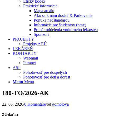
Etický kódex
Praktické informácie
Mapa areálu
Ako sa k nám dostať & Parkovanie
Ponuka nadštandardu
Informácie pre študentov (prax)
Primár oddelenia vnútorného lekárstva
Sponzori
PROJEKTY
Projekty z EÚ
LEKÁREŇ
KONTAKTY
Webmail
Intranet
ASP
Pohotovosť pre dospelých
Pohotovosť pre deti a dorast
Menu
Menu
180-TO/2026-AK
22. 05. 2026
/
0 Komentáre
/
od
gomolova
Zdielať na