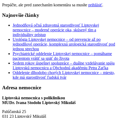
Prepáčte, ale pred zanechaním komentára sa musíte
prihlásiť
.
Najnovšie články
Jednodňová očná zdravotná starostlivosť Liptovskej
nemocnice – moderné operácie oka, skúsený tím a
individuálny prístup
Urológia Liptovskej nemocnice – od prevencie až po
jednodňové operácie, komplexná urologická starostlivosť pod
jednou strechou
Psychiatrické oddelenie Liptovskej nemocnice – pomáhame
pacientom vrátiť sa späť do života
Sedem rokov úspešnej spolupráce – duálne vzdelávanie spája
Liptovskú nemocnicu a Obchodnú akadémiu Petra Zaťka
Oddelenie dlhodobo chorých Liptovskej nemocnice – miesto,
kde má starostlivosť ľudskú tvár
Adresa nemocnice
Liptovská nemocnica s poliklinikou
MUDr. Ivana Stodolu Liptovský Mikuláš
Palúčanská 25
031 23 Liptovský Mikuláš