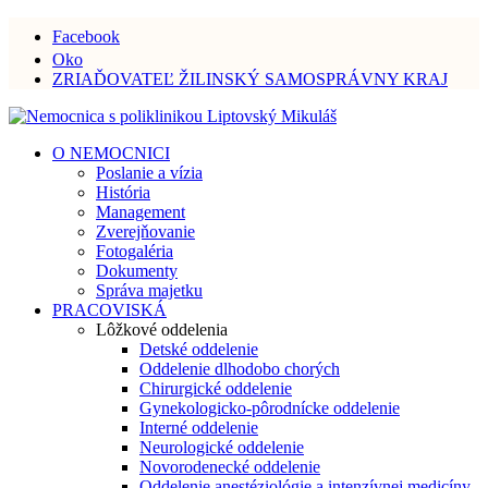
Facebook
Oko
ZRIAĎOVATEĽ ŽILINSKÝ SAMOSPRÁVNY KRAJ
O NEMOCNICI
Poslanie a vízia
História
Management
Zverejňovanie
Fotogaléria
Dokumenty
Správa majetku
PRACOVISKÁ
Lôžkové oddelenia
Detské oddelenie
Oddelenie dlhodobo chorých
Chirurgické oddelenie
Gynekologicko-pôrodnícke oddelenie
Interné oddelenie
Neurologické oddelenie
Novorodenecké oddelenie
Oddelenie anestéziológie a intenzívnej medicíny