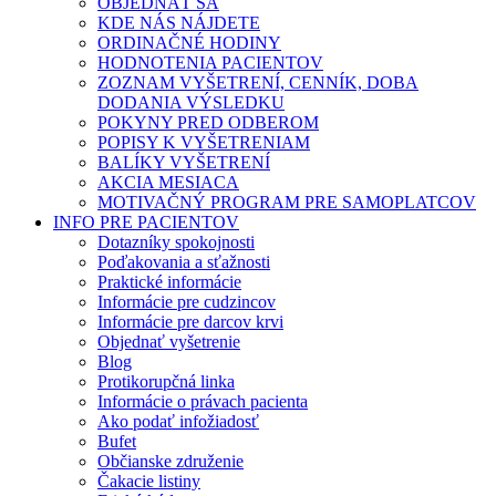
OBJEDNAŤ SA
KDE NÁS NÁJDETE
ORDINAČNÉ HODINY
HODNOTENIA PACIENTOV
ZOZNAM VYŠETRENÍ, CENNÍK, DOBA
DODANIA VÝSLEDKU
POKYNY PRED ODBEROM
POPISY K VYŠETRENIAM
BALÍKY VYŠETRENÍ
AKCIA MESIACA
MOTIVAČNÝ PROGRAM PRE SAMOPLATCOV
INFO PRE PACIENTOV
Dotazníky spokojnosti
Poďakovania a sťažnosti
Praktické informácie
Informácie pre cudzincov
Informácie pre darcov krvi
Objednať vyšetrenie
Blog
Protikorupčná linka
Informácie o právach pacienta
Ako podať infožiadosť
Bufet
Občianske združenie
Čakacie listiny