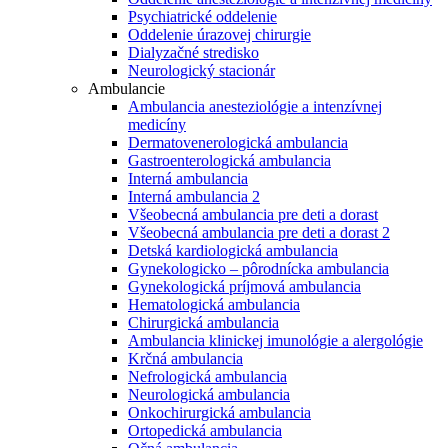
Psychiatrické oddelenie
Oddelenie úrazovej chirurgie
Dialyzačné stredisko
Neurologický stacionár
Ambulancie
Ambulancia anesteziológie a intenzívnej
medicíny
Dermatovenerologická ambulancia
Gastroenterologická ambulancia
Interná ambulancia
Interná ambulancia 2
Všeobecná ambulancia pre deti a dorast
Všeobecná ambulancia pre deti a dorast 2
Detská kardiologická ambulancia
Gynekologicko – pôrodnícka ambulancia
Gynekologická príjmová ambulancia
Hematologická ambulancia
Chirurgická ambulancia
Ambulancia klinickej imunológie a alergológie
Krčná ambulancia
Nefrologická ambulancia
Neurologická ambulancia
Onkochirurgická ambulancia
Ortopedická ambulancia