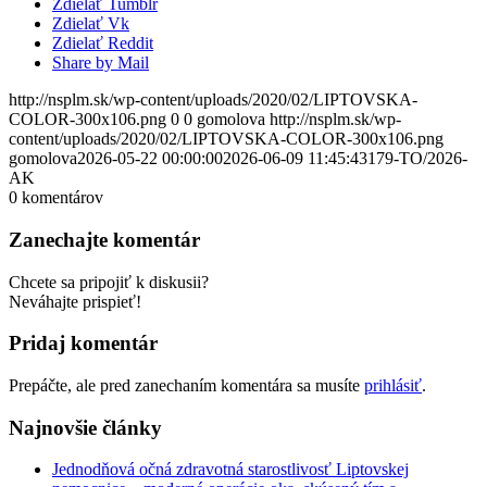
Zdielať Tumblr
Zdielať Vk
Zdielať Reddit
Share by Mail
http://nsplm.sk/wp-content/uploads/2020/02/LIPTOVSKA-
COLOR-300x106.png
0
0
gomolova
http://nsplm.sk/wp-
content/uploads/2020/02/LIPTOVSKA-COLOR-300x106.png
gomolova
2026-05-22 00:00:00
2026-06-09 11:45:43
179-TO/2026-
AK
0
komentárov
Zanechajte komentár
Chcete sa pripojiť k diskusii?
Neváhajte prispieť!
Pridaj komentár
Prepáčte, ale pred zanechaním komentára sa musíte
prihlásiť
.
Najnovšie články
Jednodňová očná zdravotná starostlivosť Liptovskej