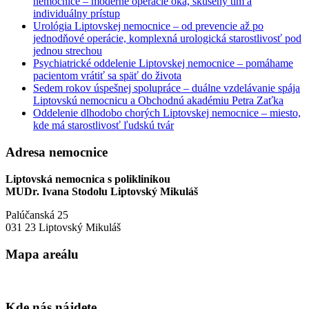
nemocnice – moderné operácie oka, skúsený tím a
individuálny prístup
Urológia Liptovskej nemocnice – od prevencie až po
jednodňové operácie, komplexná urologická starostlivosť pod
jednou strechou
Psychiatrické oddelenie Liptovskej nemocnice – pomáhame
pacientom vrátiť sa späť do života
Sedem rokov úspešnej spolupráce – duálne vzdelávanie spája
Liptovskú nemocnicu a Obchodnú akadémiu Petra Zaťka
Oddelenie dlhodobo chorých Liptovskej nemocnice – miesto,
kde má starostlivosť ľudskú tvár
Adresa nemocnice
Liptovská nemocnica s poliklinikou
MUDr. Ivana Stodolu Liptovský Mikuláš
Palúčanská 25
031 23 Liptovský Mikuláš
Mapa areálu
Kde nás nájdete