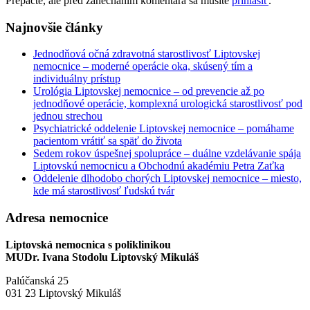
Prepáčte, ale pred zanechaním komentára sa musíte
prihlásiť
.
Najnovšie články
Jednodňová očná zdravotná starostlivosť Liptovskej
nemocnice – moderné operácie oka, skúsený tím a
individuálny prístup
Urológia Liptovskej nemocnice – od prevencie až po
jednodňové operácie, komplexná urologická starostlivosť pod
jednou strechou
Psychiatrické oddelenie Liptovskej nemocnice – pomáhame
pacientom vrátiť sa späť do života
Sedem rokov úspešnej spolupráce – duálne vzdelávanie spája
Liptovskú nemocnicu a Obchodnú akadémiu Petra Zaťka
Oddelenie dlhodobo chorých Liptovskej nemocnice – miesto,
kde má starostlivosť ľudskú tvár
Adresa nemocnice
Liptovská nemocnica s poliklinikou
MUDr. Ivana Stodolu Liptovský Mikuláš
Palúčanská 25
031 23 Liptovský Mikuláš