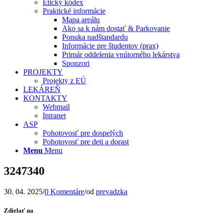
Etický kódex
Praktické informácie
Mapa areálu
Ako sa k nám dostať & Parkovanie
Ponuka nadštandardu
Informácie pre študentov (prax)
Primár oddelenia vnútorného lekárstva
Sponzori
PROJEKTY
Projekty z EÚ
LEKÁREŇ
KONTAKTY
Webmail
Intranet
ASP
Pohotovosť pre dospelých
Pohotovosť pre deti a dorast
Menu
Menu
3247340
30. 04. 2025
/
0 Komentáre
/
od
prevadzka
Zdielať na