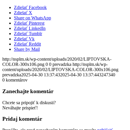
Zdielať Facebook
Zdielať X
Share on WhatsApp
Zdielať Pinterest
Zdielať LinkedIn
Zdielať Tumblr
Zdielať Vk
Zdielať Reddit
Share by Mail
http://nsplm.sk/wp-content/uploads/2020/02/LIPTOVSKA-
COLOR-300x106.png
0
0
prevadzka
http://nsplm.sk/wp-
content/uploads/2020/02/LIPTOVSKA-COLOR-300x106.png
prevadzka
2025-04-30 13:37:43
2025-04-30 13:37:44
3247340
0
komentárov
Zanechajte komentár
Chcete sa pripojiť k diskusii?
Neváhajte prispieť!
Pridaj komentár