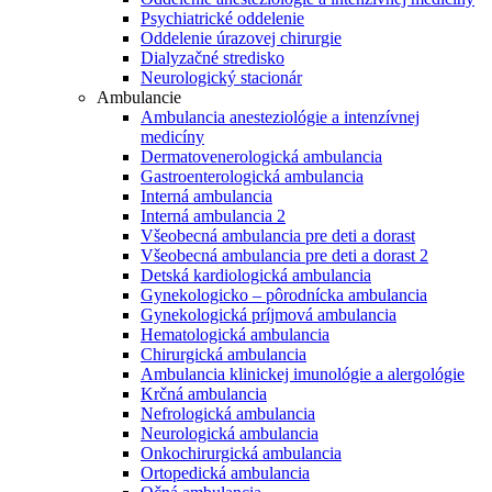
Psychiatrické oddelenie
Oddelenie úrazovej chirurgie
Dialyzačné stredisko
Neurologický stacionár
Ambulancie
Ambulancia anesteziológie a intenzívnej
medicíny
Dermatovenerologická ambulancia
Gastroenterologická ambulancia
Interná ambulancia
Interná ambulancia 2
Všeobecná ambulancia pre deti a dorast
Všeobecná ambulancia pre deti a dorast 2
Detská kardiologická ambulancia
Gynekologicko – pôrodnícka ambulancia
Gynekologická príjmová ambulancia
Hematologická ambulancia
Chirurgická ambulancia
Ambulancia klinickej imunológie a alergológie
Krčná ambulancia
Nefrologická ambulancia
Neurologická ambulancia
Onkochirurgická ambulancia
Ortopedická ambulancia