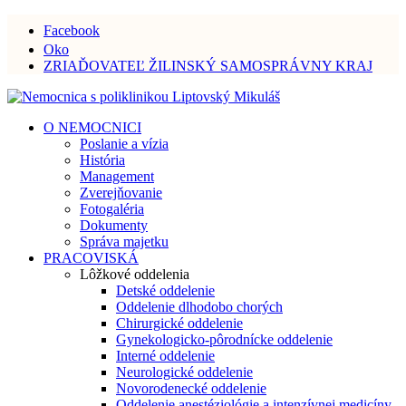
Facebook
Oko
ZRIAĎOVATEĽ ŽILINSKÝ SAMOSPRÁVNY KRAJ
O NEMOCNICI
Poslanie a vízia
História
Management
Zverejňovanie
Fotogaléria
Dokumenty
Správa majetku
PRACOVISKÁ
Lôžkové oddelenia
Detské oddelenie
Oddelenie dlhodobo chorých
Chirurgické oddelenie
Gynekologicko-pôrodnícke oddelenie
Interné oddelenie
Neurologické oddelenie
Novorodenecké oddelenie
Oddelenie anestéziológie a intenzívnej medicíny