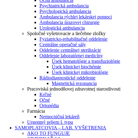
Očná ambulancia
Psychiatrická ambulancia
Psychologická ambulancia
Ambulancia rýchlej lekárskej pomoci
Ambulancia úrazovej chirurgie
Urologická ambulancia
Spoločné vyšetrovacie a liečebne zložky
Fyziatricko-rehabilitačné oddelenie
Centrálne operačné sály
Oddelenie centrálnej sterilizácie
Oddelenie laboratórnej medicíny
Úsek hematológie a transfuziológie
Úsek klinickej biochémie
Úsek klinickej mikrobiológie
Rádiodiagnostické oddelenie
Magnetická rezonancia
Pracoviská jednodňovej zdravotnej starostlivosti
Krčné
Očné
Ortopédia
Farmácia
Nemocničná lekáreň
Urgentný príjem I. typu
SAMOPLATCOVIA – LAB. VYŠETRENIA
AKO TO FUNGUJE