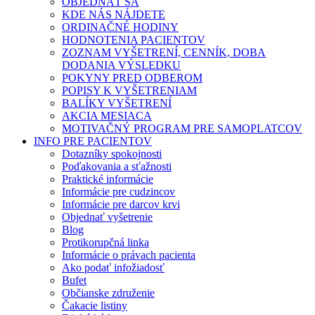
OBJEDNAŤ SA
KDE NÁS NÁJDETE
ORDINAČNÉ HODINY
HODNOTENIA PACIENTOV
ZOZNAM VYŠETRENÍ, CENNÍK, DOBA
DODANIA VÝSLEDKU
POKYNY PRED ODBEROM
POPISY K VYŠETRENIAM
BALÍKY VYŠETRENÍ
AKCIA MESIACA
MOTIVAČNÝ PROGRAM PRE SAMOPLATCOV
INFO PRE PACIENTOV
Dotazníky spokojnosti
Poďakovania a sťažnosti
Praktické informácie
Informácie pre cudzincov
Informácie pre darcov krvi
Objednať vyšetrenie
Blog
Protikorupčná linka
Informácie o právach pacienta
Ako podať infožiadosť
Bufet
Občianske združenie
Čakacie listiny