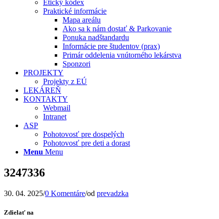
Etický kódex
Praktické informácie
Mapa areálu
Ako sa k nám dostať & Parkovanie
Ponuka nadštandardu
Informácie pre študentov (prax)
Primár oddelenia vnútorného lekárstva
Sponzori
PROJEKTY
Projekty z EÚ
LEKÁREŇ
KONTAKTY
Webmail
Intranet
ASP
Pohotovosť pre dospelých
Pohotovosť pre deti a dorast
Menu
Menu
3247336
30. 04. 2025
/
0 Komentáre
/
od
prevadzka
Zdielať na