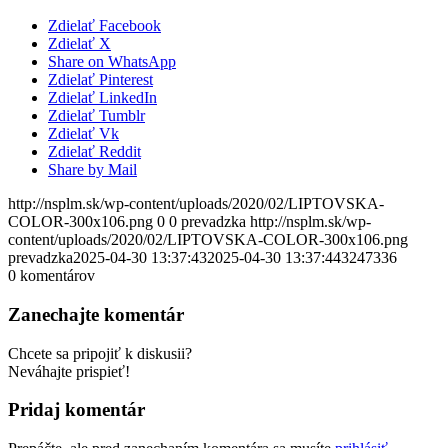
Zdielať Facebook
Zdielať X
Share on WhatsApp
Zdielať Pinterest
Zdielať LinkedIn
Zdielať Tumblr
Zdielať Vk
Zdielať Reddit
Share by Mail
http://nsplm.sk/wp-content/uploads/2020/02/LIPTOVSKA-
COLOR-300x106.png
0
0
prevadzka
http://nsplm.sk/wp-
content/uploads/2020/02/LIPTOVSKA-COLOR-300x106.png
prevadzka
2025-04-30 13:37:43
2025-04-30 13:37:44
3247336
0
komentárov
Zanechajte komentár
Chcete sa pripojiť k diskusii?
Neváhajte prispieť!
Pridaj komentár