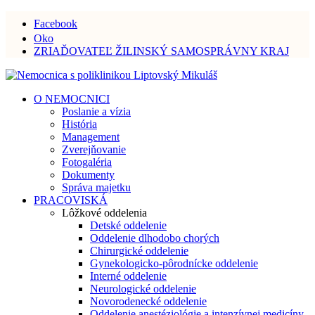
Facebook
Oko
ZRIAĎOVATEĽ ŽILINSKÝ SAMOSPRÁVNY KRAJ
O NEMOCNICI
Poslanie a vízia
História
Management
Zverejňovanie
Fotogaléria
Dokumenty
Správa majetku
PRACOVISKÁ
Lôžkové oddelenia
Detské oddelenie
Oddelenie dlhodobo chorých
Chirurgické oddelenie
Gynekologicko-pôrodnícke oddelenie
Interné oddelenie
Neurologické oddelenie
Novorodenecké oddelenie
Oddelenie anestéziológie a intenzívnej medicíny