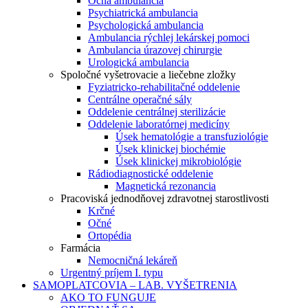
Očná ambulancia
Psychiatrická ambulancia
Psychologická ambulancia
Ambulancia rýchlej lekárskej pomoci
Ambulancia úrazovej chirurgie
Urologická ambulancia
Spoločné vyšetrovacie a liečebne zložky
Fyziatricko-rehabilitačné oddelenie
Centrálne operačné sály
Oddelenie centrálnej sterilizácie
Oddelenie laboratórnej medicíny
Úsek hematológie a transfuziológie
Úsek klinickej biochémie
Úsek klinickej mikrobiológie
Rádiodiagnostické oddelenie
Magnetická rezonancia
Pracoviská jednodňovej zdravotnej starostlivosti
Krčné
Očné
Ortopédia
Farmácia
Nemocničná lekáreň
Urgentný príjem I. typu
SAMOPLATCOVIA – LAB. VYŠETRENIA
AKO TO FUNGUJE