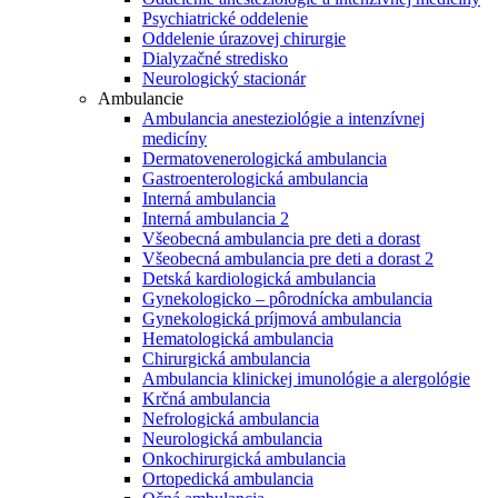
Psychiatrické oddelenie
Oddelenie úrazovej chirurgie
Dialyzačné stredisko
Neurologický stacionár
Ambulancie
Ambulancia anesteziológie a intenzívnej
medicíny
Dermatovenerologická ambulancia
Gastroenterologická ambulancia
Interná ambulancia
Interná ambulancia 2
Všeobecná ambulancia pre deti a dorast
Všeobecná ambulancia pre deti a dorast 2
Detská kardiologická ambulancia
Gynekologicko – pôrodnícka ambulancia
Gynekologická príjmová ambulancia
Hematologická ambulancia
Chirurgická ambulancia
Ambulancia klinickej imunológie a alergológie
Krčná ambulancia
Nefrologická ambulancia
Neurologická ambulancia
Onkochirurgická ambulancia
Ortopedická ambulancia