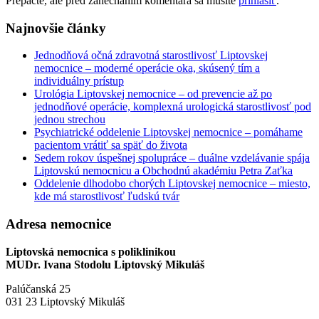
Prepáčte, ale pred zanechaním komentára sa musíte
prihlásiť
.
Najnovšie články
Jednodňová očná zdravotná starostlivosť Liptovskej
nemocnice – moderné operácie oka, skúsený tím a
individuálny prístup
Urológia Liptovskej nemocnice – od prevencie až po
jednodňové operácie, komplexná urologická starostlivosť pod
jednou strechou
Psychiatrické oddelenie Liptovskej nemocnice – pomáhame
pacientom vrátiť sa späť do života
Sedem rokov úspešnej spolupráce – duálne vzdelávanie spája
Liptovskú nemocnicu a Obchodnú akadémiu Petra Zaťka
Oddelenie dlhodobo chorých Liptovskej nemocnice – miesto,
kde má starostlivosť ľudskú tvár
Adresa nemocnice
Liptovská nemocnica s poliklinikou
MUDr. Ivana Stodolu Liptovský Mikuláš
Palúčanská 25
031 23 Liptovský Mikuláš