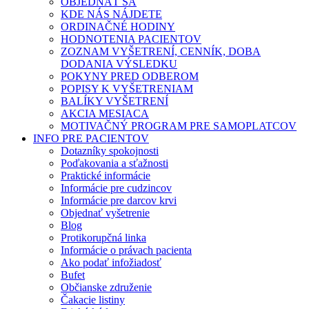
OBJEDNAŤ SA
KDE NÁS NÁJDETE
ORDINAČNÉ HODINY
HODNOTENIA PACIENTOV
ZOZNAM VYŠETRENÍ, CENNÍK, DOBA
DODANIA VÝSLEDKU
POKYNY PRED ODBEROM
POPISY K VYŠETRENIAM
BALÍKY VYŠETRENÍ
AKCIA MESIACA
MOTIVAČNÝ PROGRAM PRE SAMOPLATCOV
INFO PRE PACIENTOV
Dotazníky spokojnosti
Poďakovania a sťažnosti
Praktické informácie
Informácie pre cudzincov
Informácie pre darcov krvi
Objednať vyšetrenie
Blog
Protikorupčná linka
Informácie o právach pacienta
Ako podať infožiadosť
Bufet
Občianske združenie
Čakacie listiny