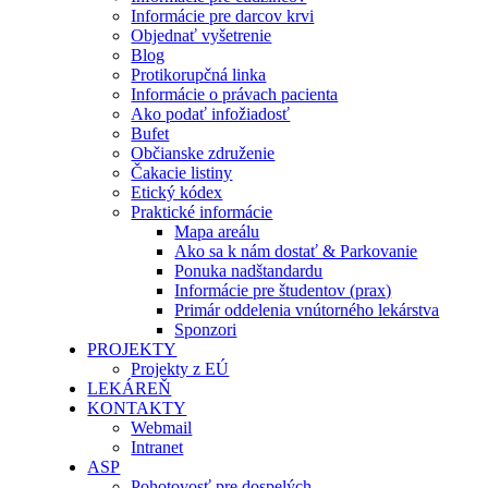
Informácie pre darcov krvi
Objednať vyšetrenie
Blog
Protikorupčná linka
Informácie o právach pacienta
Ako podať infožiadosť
Bufet
Občianske združenie
Čakacie listiny
Etický kódex
Praktické informácie
Mapa areálu
Ako sa k nám dostať & Parkovanie
Ponuka nadštandardu
Informácie pre študentov (prax)
Primár oddelenia vnútorného lekárstva
Sponzori
PROJEKTY
Projekty z EÚ
LEKÁREŇ
KONTAKTY
Webmail
Intranet
ASP
Pohotovosť pre dospelých