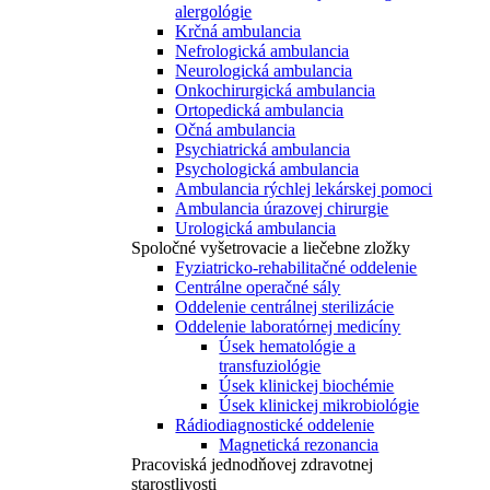
alergológie
Krčná ambulancia
Nefrologická ambulancia
Neurologická ambulancia
Onkochirurgická ambulancia
Ortopedická ambulancia
Očná ambulancia
Psychiatrická ambulancia
Psychologická ambulancia
Ambulancia rýchlej lekárskej pomoci
Ambulancia úrazovej chirurgie
Urologická ambulancia
Spoločné vyšetrovacie a liečebne zložky
Fyziatricko-rehabilitačné oddelenie
Centrálne operačné sály
Oddelenie centrálnej sterilizácie
Oddelenie laboratórnej medicíny
Úsek hematológie a
transfuziológie
Úsek klinickej biochémie
Úsek klinickej mikrobiológie
Rádiodiagnostické oddelenie
Magnetická rezonancia
Pracoviská jednodňovej zdravotnej
starostlivosti