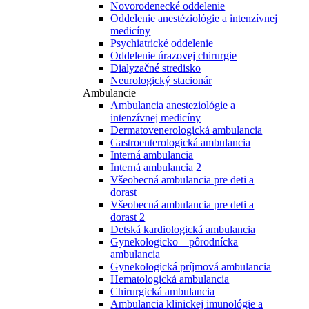
Novorodenecké oddelenie
Oddelenie anestéziológie a intenzívnej
medicíny
Psychiatrické oddelenie
Oddelenie úrazovej chirurgie
Dialyzačné stredisko
Neurologický stacionár
Ambulancie
Ambulancia anesteziológie a
intenzívnej medicíny
Dermatovenerologická ambulancia
Gastroenterologická ambulancia
Interná ambulancia
Interná ambulancia 2
Všeobecná ambulancia pre deti a
dorast
Všeobecná ambulancia pre deti a
dorast 2
Detská kardiologická ambulancia
Gynekologicko – pôrodnícka
ambulancia
Gynekologická príjmová ambulancia
Hematologická ambulancia
Chirurgická ambulancia
Ambulancia klinickej imunológie a