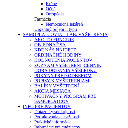
Krčné
Očné
Ortopédia
Farmácia
Nemocničná lekáreň
Urgentný príjem I. typu
SAMOPLATCOVIA – LAB. VYŠETRENIA
AKO TO FUNGUJE
OBJEDNAŤ SA
KDE NÁS NÁJDETE
ORDINAČNÉ HODINY
HODNOTENIA PACIENTOV
ZOZNAM VYŠETRENÍ, CENNÍK,
DOBA DODANIA VÝSLEDKU
POKYNY PRED ODBEROM
POPISY K VYŠETRENIAM
BALÍKY VYŠETRENÍ
AKCIA MESIACA
MOTIVAČNÝ PROGRAM PRE
SAMOPLATCOV
INFO PRE PACIENTOV
Dotazníky spokojnosti
Poďakovania a sťažnosti
Praktické informácie
Informácie pre cudzincov