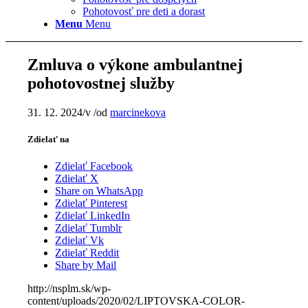
Pohotovosť pre deti a dorast
Menu
Menu
Zmluva o výkone ambulantnej
pohotovostnej služby
31. 12. 2024
/
v
/
od
marcinekova
Zdielať na
Zdielať Facebook
Zdielať X
Share on WhatsApp
Zdielať Pinterest
Zdielať LinkedIn
Zdielať Tumblr
Zdielať Vk
Zdielať Reddit
Share by Mail
http://nsplm.sk/wp-
content/uploads/2020/02/LIPTOVSKA-COLOR-