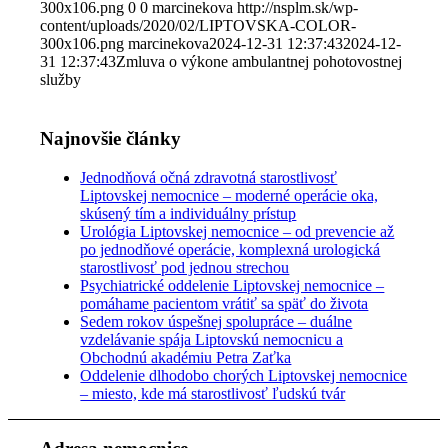
300x106.png
0
0
marcinekova
http://nsplm.sk/wp-
content/uploads/2020/02/LIPTOVSKA-COLOR-
300x106.png
marcinekova
2024-12-31 12:37:43
2024-12-
31 12:37:43
Zmluva o výkone ambulantnej pohotovostnej
služby
Najnovšie články
Jednodňová očná zdravotná starostlivosť
Liptovskej nemocnice – moderné operácie oka,
skúsený tím a individuálny prístup
Urológia Liptovskej nemocnice – od prevencie až
po jednodňové operácie, komplexná urologická
starostlivosť pod jednou strechou
Psychiatrické oddelenie Liptovskej nemocnice –
pomáhame pacientom vrátiť sa späť do života
Sedem rokov úspešnej spolupráce – duálne
vzdelávanie spája Liptovskú nemocnicu a
Obchodnú akadémiu Petra Zaťka
Oddelenie dlhodobo chorých Liptovskej nemocnice
– miesto, kde má starostlivosť ľudskú tvár