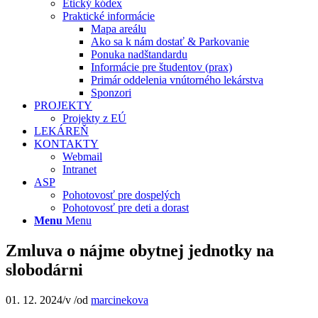
Etický kódex
Praktické informácie
Mapa areálu
Ako sa k nám dostať & Parkovanie
Ponuka nadštandardu
Informácie pre študentov (prax)
Primár oddelenia vnútorného lekárstva
Sponzori
PROJEKTY
Projekty z EÚ
LEKÁREŇ
KONTAKTY
Webmail
Intranet
ASP
Pohotovosť pre dospelých
Pohotovosť pre deti a dorast
Menu
Menu
Zmluva o nájme obytnej jednotky na
slobodárni
01. 12. 2024
/
v
/
od
marcinekova