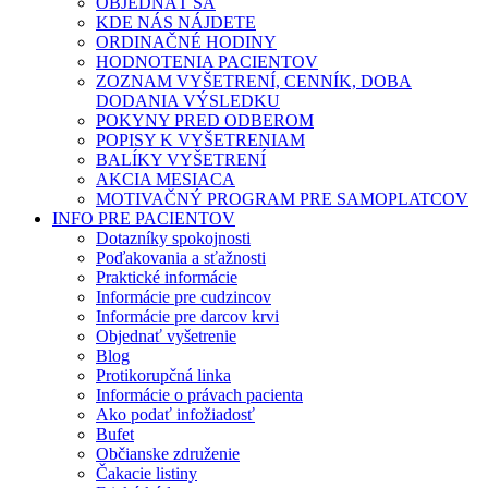
OBJEDNAŤ SA
KDE NÁS NÁJDETE
ORDINAČNÉ HODINY
HODNOTENIA PACIENTOV
ZOZNAM VYŠETRENÍ, CENNÍK, DOBA
DODANIA VÝSLEDKU
POKYNY PRED ODBEROM
POPISY K VYŠETRENIAM
BALÍKY VYŠETRENÍ
AKCIA MESIACA
MOTIVAČNÝ PROGRAM PRE SAMOPLATCOV
INFO PRE PACIENTOV
Dotazníky spokojnosti
Poďakovania a sťažnosti
Praktické informácie
Informácie pre cudzincov
Informácie pre darcov krvi
Objednať vyšetrenie
Blog
Protikorupčná linka
Informácie o právach pacienta
Ako podať infožiadosť
Bufet
Občianske združenie
Čakacie listiny