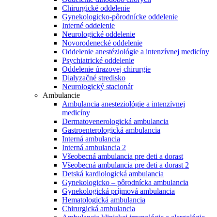
Chirurgické oddelenie
Gynekologicko-pôrodnícke oddelenie
Interné oddelenie
Neurologické oddelenie
Novorodenecké oddelenie
Oddelenie anestéziológie a intenzívnej medicíny
Psychiatrické oddelenie
Oddelenie úrazovej chirurgie
Dialyzačné stredisko
Neurologický stacionár
Ambulancie
Ambulancia anesteziológie a intenzívnej
medicíny
Dermatovenerologická ambulancia
Gastroenterologická ambulancia
Interná ambulancia
Interná ambulancia 2
Všeobecná ambulancia pre deti a dorast
Všeobecná ambulancia pre deti a dorast 2
Detská kardiologická ambulancia
Gynekologicko – pôrodnícka ambulancia
Gynekologická príjmová ambulancia
Hematologická ambulancia
Chirurgická ambulancia