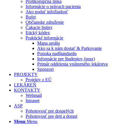
Protikorupčná linka
Informácie o právach pacienta
Ako podať infožiadosť
Bufet
Občianske združenie
Čakacie listiny
Etický kódex
Praktické informácie
Mapa areálu
Ako sa k nám dostať & Parkovanie
Ponuka nadštandardu
Informácie pre študentov (prax)
Primár oddelenia vnútorného lekárstva
Sponzori
PROJEKTY
Projekty z EÚ
LEKÁREŇ
KONTAKTY
Webmail
Intranet
ASP
Pohotovosť pre dospelých
Pohotovosť pre deti a dorast
Menu
Menu