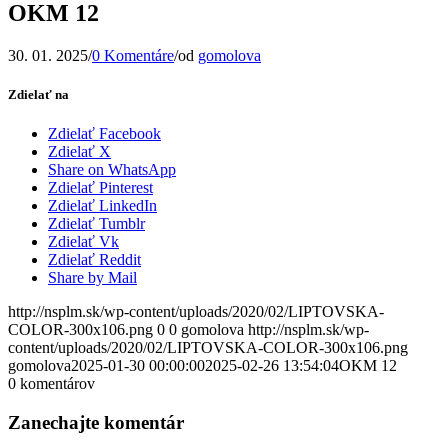
OKM 12
30. 01. 2025
/
0 Komentáre
/
od
gomolova
Zdielať na
Zdielať Facebook
Zdielať X
Share on WhatsApp
Zdielať Pinterest
Zdielať LinkedIn
Zdielať Tumblr
Zdielať Vk
Zdielať Reddit
Share by Mail
http://nsplm.sk/wp-content/uploads/2020/02/LIPTOVSKA-
COLOR-300x106.png
0
0
gomolova
http://nsplm.sk/wp-
content/uploads/2020/02/LIPTOVSKA-COLOR-300x106.png
gomolova
2025-01-30 00:00:00
2025-02-26 13:54:04
OKM 12
0
komentárov
Zanechajte komentár