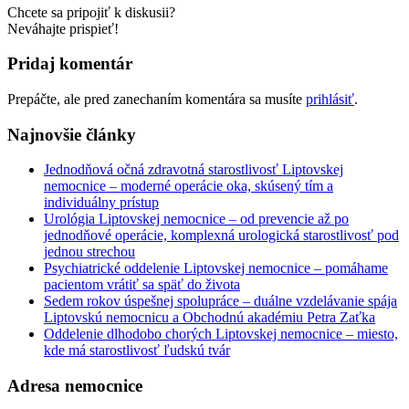
Chcete sa pripojiť k diskusii?
Neváhajte prispieť!
Pridaj komentár
Prepáčte, ale pred zanechaním komentára sa musíte
prihlásiť
.
Najnovšie články
Jednodňová očná zdravotná starostlivosť Liptovskej
nemocnice – moderné operácie oka, skúsený tím a
individuálny prístup
Urológia Liptovskej nemocnice – od prevencie až po
jednodňové operácie, komplexná urologická starostlivosť pod
jednou strechou
Psychiatrické oddelenie Liptovskej nemocnice – pomáhame
pacientom vrátiť sa späť do života
Sedem rokov úspešnej spolupráce – duálne vzdelávanie spája
Liptovskú nemocnicu a Obchodnú akadémiu Petra Zaťka
Oddelenie dlhodobo chorých Liptovskej nemocnice – miesto,
kde má starostlivosť ľudskú tvár
Adresa nemocnice