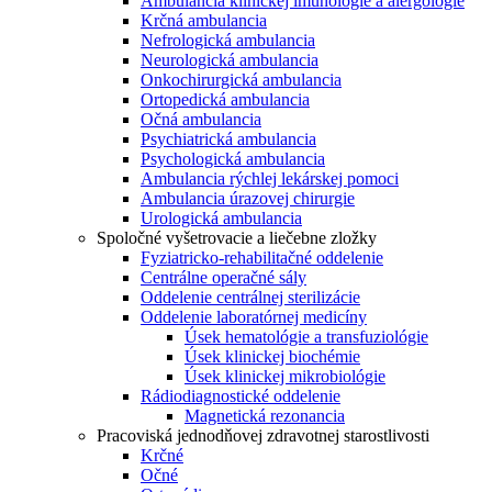
Ambulancia klinickej imunológie a alergológie
Krčná ambulancia
Nefrologická ambulancia
Neurologická ambulancia
Onkochirurgická ambulancia
Ortopedická ambulancia
Očná ambulancia
Psychiatrická ambulancia
Psychologická ambulancia
Ambulancia rýchlej lekárskej pomoci
Ambulancia úrazovej chirurgie
Urologická ambulancia
Spoločné vyšetrovacie a liečebne zložky
Fyziatricko-rehabilitačné oddelenie
Centrálne operačné sály
Oddelenie centrálnej sterilizácie
Oddelenie laboratórnej medicíny
Úsek hematológie a transfuziológie
Úsek klinickej biochémie
Úsek klinickej mikrobiológie
Rádiodiagnostické oddelenie
Magnetická rezonancia
Pracoviská jednodňovej zdravotnej starostlivosti
Krčné
Očné