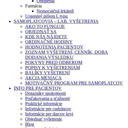
Ortopédia
Farmácia
Nemocničná lekáreň
Urgentný príjem I. typu
SAMOPLATCOVIA – LAB. VYŠETRENIA
AKO TO FUNGUJE
OBJEDNAŤ SA
KDE NÁS NÁJDETE
ORDINAČNÉ HODINY
HODNOTENIA PACIENTOV
ZOZNAM VYŠETRENÍ, CENNÍK, DOBA
DODANIA VÝSLEDKU
POKYNY PRED ODBEROM
POPISY K VYŠETRENIAM
BALÍKY VYŠETRENÍ
AKCIA MESIACA
MOTIVAČNÝ PROGRAM PRE SAMOPLATCOV
INFO PRE PACIENTOV
Dotazníky spokojnosti
Poďakovania a sťažnosti
Praktické informácie
Informácie pre cudzincov
Informácie pre darcov krvi
Objednať vyšetrenie
Blog