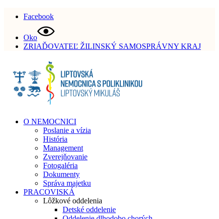
Facebook
Oko
ZRIAĎOVATEĽ ŽILINSKÝ SAMOSPRÁVNY KRAJ
O NEMOCNICI
Poslanie a vízia
História
Management
Zverejňovanie
Fotogaléria
Dokumenty
Správa majetku
PRACOVISKÁ
Lôžkové oddelenia
Detské oddelenie
Oddelenie dlhodobo chorých