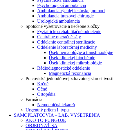
Psychiatrická ambulancia
Psychologická ambulancia
Ambulancia rýchlej lekárskej pomoci
Ambulancia úrazovej chirurgie
Urologická ambulancia
Spoločné vyšetrovacie a liečebne zložky
Fyziatricko-rehabilitačné oddelenie
Centrálne operačné sály
Oddelenie centrálnej sterilizácie
Oddelenie laboratórnej medicíny
Úsek hematológie a transfuziológie
Úsek klinickej biochémie
Úsek klinickej mikrobiológie
Rádiodiagnostické oddelenie
Magnetická rezonancia
Pracoviská jednodňovej zdravotnej starostlivosti
Krčné
Očné
Ortopédia
Farmácia
Nemocničná lekáreň
Urgentný príjem I. typu
SAMOPLATCOVIA – LAB. VYŠETRENIA
AKO TO FUNGUJE
OBJEDNAŤ SA