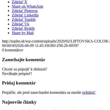
Zdielať X
Share on WhatsApp
Zdielať Pinterest
Zdielať LinkedIn
Zdielať Tumblr
Zdielať Vk
Zdielať Reddit
Share by Mail
http://nsplm.sk/wp-content/uploads/2020/02/LIPTOVSKA-COLOR-
00:00:00
2026-06-09 11:45:16
OBJ-ZM-26-00597
0
komentárov
Zanechajte komentár
Chcete sa pripojiť k diskusii?
Neváhajte prispieť!
Pridaj komentár
Prepáčte, ale pred zanechaním komentára sa musíte
prihlásiť
.
Najnovšie články