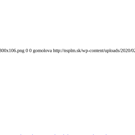
300x106.png
0
0
gomolova
http://nsplm.sk/wp-content/uploads/2