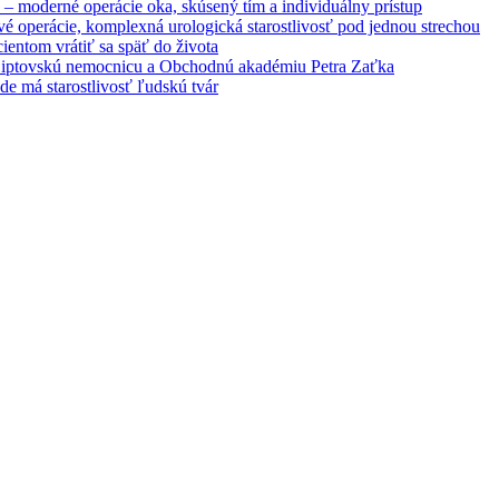
– moderné operácie oka, skúsený tím a individuálny prístup
é operácie, komplexná urologická starostlivosť pod jednou strechou
entom vrátiť sa späť do života
 Liptovskú nemocnicu a Obchodnú akadémiu Petra Zaťka
e má starostlivosť ľudskú tvár