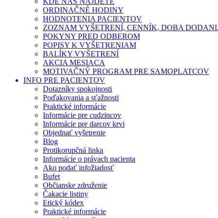
KDE NÁS NÁJDETE
ORDINAČNÉ HODINY
HODNOTENIA PACIENTOV
ZOZNAM VYŠETRENÍ, CENNÍK, DOBA DODAN
POKYNY PRED ODBEROM
POPISY K VYŠETRENIAM
BALÍKY VYŠETRENÍ
AKCIA MESIACA
MOTIVAČNÝ PROGRAM PRE SAMOPLATCOV
INFO PRE PACIENTOV
Dotazníky spokojnosti
Poďakovania a sťažnosti
Praktické informácie
Informácie pre cudzincov
Informácie pre darcov krvi
Objednať vyšetrenie
Blog
Protikorupčná linka
Informácie o právach pacienta
Ako podať infožiadosť
Bufet
Občianske združenie
Čakacie listiny
Etický kódex
Praktické informácie