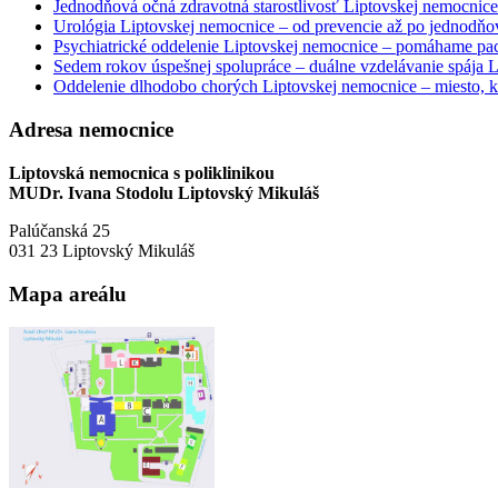
Jednodňová očná zdravotná starostlivosť Liptovskej nemocnice 
Urológia Liptovskej nemocnice – od prevencie až po jednodňov
Psychiatrické oddelenie Liptovskej nemocnice – pomáhame paci
Sedem rokov úspešnej spolupráce – duálne vzdelávanie spája
Oddelenie dlhodobo chorých Liptovskej nemocnice – miesto, kd
Adresa nemocnice
Liptovská nemocnica s poliklinikou
MUDr. Ivana Stodolu Liptovský Mikuláš
Palúčanská 25
031 23 Liptovský Mikuláš
Mapa areálu