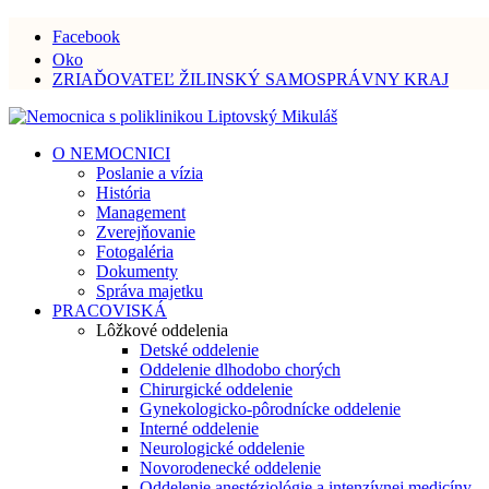
Facebook
Oko
ZRIAĎOVATEĽ ŽILINSKÝ SAMOSPRÁVNY KRAJ
O NEMOCNICI
Poslanie a vízia
História
Management
Zverejňovanie
Fotogaléria
Dokumenty
Správa majetku
PRACOVISKÁ
Lôžkové oddelenia
Detské oddelenie
Oddelenie dlhodobo chorých
Chirurgické oddelenie
Gynekologicko-pôrodnícke oddelenie
Interné oddelenie
Neurologické oddelenie
Novorodenecké oddelenie
Oddelenie anestéziológie a intenzívnej medicíny