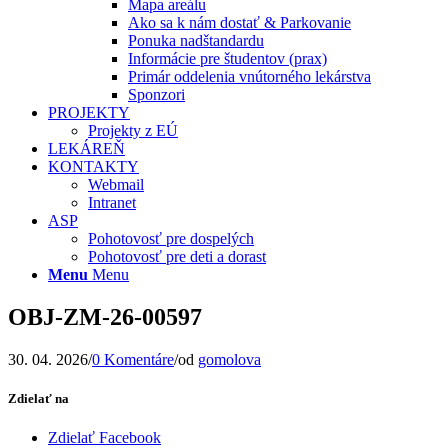
Mapa areálu
Ako sa k nám dostať & Parkovanie
Ponuka nadštandardu
Informácie pre študentov (prax)
Primár oddelenia vnútorného lekárstva
Sponzori
PROJEKTY
Projekty z EÚ
LEKÁREŇ
KONTAKTY
Webmail
Intranet
ASP
Pohotovosť pre dospelých
Pohotovosť pre deti a dorast
Menu
Menu
OBJ-ZM-26-00597
30. 04. 2026
/
0 Komentáre
/
od
gomolova
Zdielať na
Zdielať Facebook