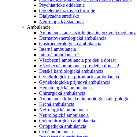
Psychiatrické oddelenie
Oddelenie úrazovej chirurgie
Dialyzačné stredisko
Neurologický stacionár
Ambulancie
Ambulancia anesteziológie a intenzívnej medicíny
Dermatovenerologická ambulancia
Gastroenterologická ambulancia
Interná ambulancia
Interná ambulancia 2
Všeobecná ambulancia pre deti a dorast
Všeobecná ambulancia pre deti a dorast 2
Detská kardiologická ambulancia
Gynekologicko – pôrodnícka ambulancia
Gynekologická príjmová ambulancia
Hematologická ambulancia
Chirurgická ambulancia
Ambulancia klinickej imunológie a alergológie
Krčná ambulancia
Nefrologická ambulancia
Neurologická ambulancia
Onkochirurgická ambulancia
Ortopedická ambulancia
Očná ambulancia