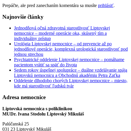
Prepáčte, ale pred zanechaním komentára sa musíte
prihlásiť
.
Najnovšie články
Jednodňová očná zdravotná starostlivosť Liptovskej
nemocnice – moderné operácie oka, skúsený tím a
individuálny prístup
Urológia Liptovskej nemocnice – od prevencie až po
jednodňové operácie, komplexná urologická starostlivosť pod
jednou strechou
Psychiatrické oddelenie Liptovskej nemocnice – pomáhame
pacientom vrátiť sa späť do života
Sedem rokov úspešnej spolupráce – duálne vzdelávanie spája
Liptovskú nemocnicu a Obchodnú akadémiu Petra Zaťka
Oddelenie dlhodobo chorých Liptovskej nemocnice – miesto,
kde má starostlivosť ľudskú tvár
Adresa nemocnice
Liptovská nemocnica s poliklinikou
MUDr. Ivana Stodolu Liptovský Mikuláš
Palúčanská 25
031 23 Liptovský Mikuláš