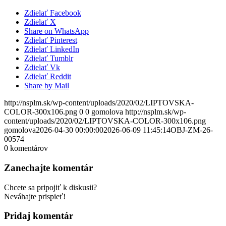
Zdielať Facebook
Zdielať X
Share on WhatsApp
Zdielať Pinterest
Zdielať LinkedIn
Zdielať Tumblr
Zdielať Vk
Zdielať Reddit
Share by Mail
http://nsplm.sk/wp-content/uploads/2020/02/LIPTOVSKA-
COLOR-300x106.png
0
0
gomolova
http://nsplm.sk/wp-
content/uploads/2020/02/LIPTOVSKA-COLOR-300x106.png
gomolova
2026-04-30 00:00:00
2026-06-09 11:45:14
OBJ-ZM-26-
00574
0
komentárov
Zanechajte komentár
Chcete sa pripojiť k diskusii?
Neváhajte prispieť!
Pridaj komentár