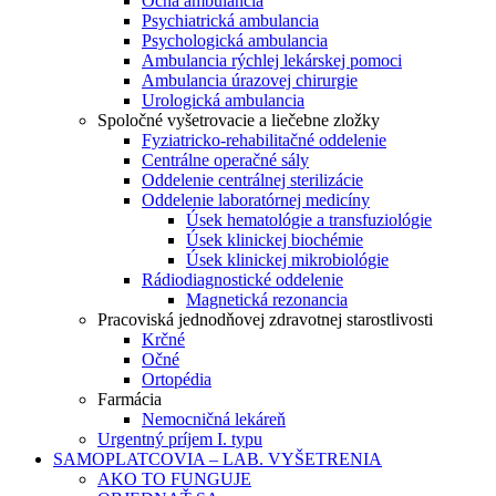
Očná ambulancia
Psychiatrická ambulancia
Psychologická ambulancia
Ambulancia rýchlej lekárskej pomoci
Ambulancia úrazovej chirurgie
Urologická ambulancia
Spoločné vyšetrovacie a liečebne zložky
Fyziatricko-rehabilitačné oddelenie
Centrálne operačné sály
Oddelenie centrálnej sterilizácie
Oddelenie laboratórnej medicíny
Úsek hematológie a transfuziológie
Úsek klinickej biochémie
Úsek klinickej mikrobiológie
Rádiodiagnostické oddelenie
Magnetická rezonancia
Pracoviská jednodňovej zdravotnej starostlivosti
Krčné
Očné
Ortopédia
Farmácia
Nemocničná lekáreň
Urgentný príjem I. typu
SAMOPLATCOVIA – LAB. VYŠETRENIA
AKO TO FUNGUJE