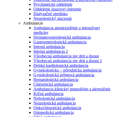
Psychiatrické oddelenie
Oddelenie úrazovej chirurgie
Dialyzačné stredisko
Neurologický stacionár
Ambulancie
Ambulancia anesteziológie a intenzívnej
medicíny
Dermatovenerologická ambulancia
Gastroenterologická ambulancia
Interná ambulancia
Interná ambulancia 2
Všeobecná ambulancia pre deti a dorast
Všeobecná ambulancia pre deti a dorast 2
Detská kardiologická ambulancia
Gynekologicko – pôrodnícka ambulancia
Gynekologická príjmová ambulancia
Hematologická ambulancia
Chirurgická ambulancia
Ambulancia klinickej imunológie a alergológie
Krčná ambulancia
Nefrologická ambulancia
Neurologická ambulancia
Onkochirurgická ambulancia
Ortopedická ambulancia