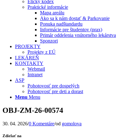
Etický kódex
Praktické informácie
Mapa areálu
Ako sa k nám dostať & Parkovanie
Ponuka nadštandardu
Informácie pre študentov (prax)
Primár oddelenia vnútorného lekárstva
Sponzori
PROJEKTY
Projekty z EÚ
LEKÁREŇ
KONTAKTY
Webmail
Intranet
ASP
Pohotovosť pre dospelých
Pohotovosť pre deti a dorast
Menu
Menu
OBJ-ZM-26-00574
30. 04. 2026
/
0 Komentáre
/
od
gomolova
Zdielať na