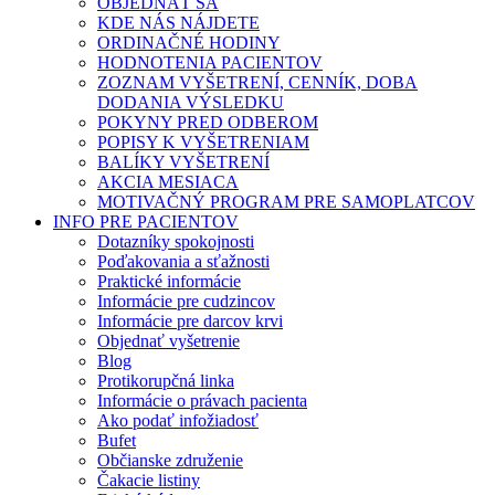
OBJEDNAŤ SA
KDE NÁS NÁJDETE
ORDINAČNÉ HODINY
HODNOTENIA PACIENTOV
ZOZNAM VYŠETRENÍ, CENNÍK, DOBA
DODANIA VÝSLEDKU
POKYNY PRED ODBEROM
POPISY K VYŠETRENIAM
BALÍKY VYŠETRENÍ
AKCIA MESIACA
MOTIVAČNÝ PROGRAM PRE SAMOPLATCOV
INFO PRE PACIENTOV
Dotazníky spokojnosti
Poďakovania a sťažnosti
Praktické informácie
Informácie pre cudzincov
Informácie pre darcov krvi
Objednať vyšetrenie
Blog
Protikorupčná linka
Informácie o právach pacienta
Ako podať infožiadosť
Bufet
Občianske združenie
Čakacie listiny