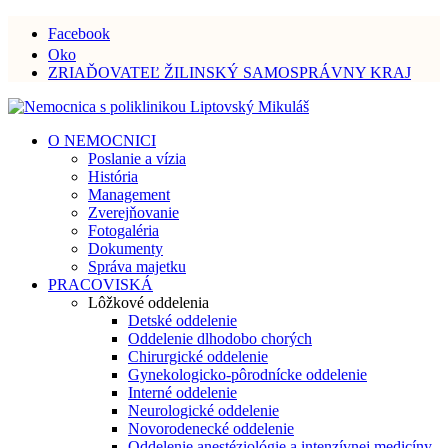
Facebook
Oko
ZRIAĎOVATEĽ ŽILINSKÝ SAMOSPRÁVNY KRAJ
O NEMOCNICI
Poslanie a vízia
História
Management
Zverejňovanie
Fotogaléria
Dokumenty
Správa majetku
PRACOVISKÁ
Lôžkové oddelenia
Detské oddelenie
Oddelenie dlhodobo chorých
Chirurgické oddelenie
Gynekologicko-pôrodnícke oddelenie
Interné oddelenie
Neurologické oddelenie
Novorodenecké oddelenie
Oddelenie anestéziológie a intenzívnej medicíny