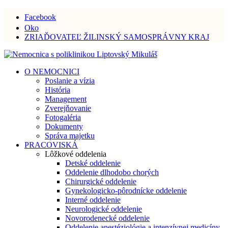
Facebook
Oko
ZRIAĎOVATEĽ ŽILINSKÝ SAMOSPRÁVNY KRAJ
O NEMOCNICI
Poslanie a vízia
História
Management
Zverejňovanie
Fotogaléria
Dokumenty
Správa majetku
PRACOVISKÁ
Lôžkové oddelenia
Detské oddelenie
Oddelenie dlhodobo chorých
Chirurgické oddelenie
Gynekologicko-pôrodnícke oddelenie
Interné oddelenie
Neurologické oddelenie
Novorodenecké oddelenie
Oddelenie anestéziológie a intenzívnej medicíny