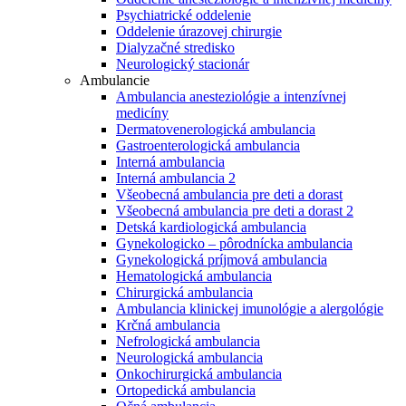
Psychiatrické oddelenie
Oddelenie úrazovej chirurgie
Dialyzačné stredisko
Neurologický stacionár
Ambulancie
Ambulancia anesteziológie a intenzívnej
medicíny
Dermatovenerologická ambulancia
Gastroenterologická ambulancia
Interná ambulancia
Interná ambulancia 2
Všeobecná ambulancia pre deti a dorast
Všeobecná ambulancia pre deti a dorast 2
Detská kardiologická ambulancia
Gynekologicko – pôrodnícka ambulancia
Gynekologická príjmová ambulancia
Hematologická ambulancia
Chirurgická ambulancia
Ambulancia klinickej imunológie a alergológie
Krčná ambulancia
Nefrologická ambulancia
Neurologická ambulancia
Onkochirurgická ambulancia
Ortopedická ambulancia