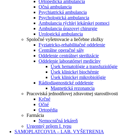
Ortopedická ambulancia
Očná ambulancia
Psychiatrická ambulancia
Psychologická ambulancia
Ambulancia rýchlej lekárskej pomoci
Ambulancia úrazovej chirurgie
Urologická ambulancia
Spoločné vyšetrovacie a liečebne zložky
Fyziatricko-rehabilitačné oddelenie
Centrálne operačné sály
Oddelenie centrálnej sterilizácie
Oddelenie laboratórnej medicíny
Úsek hematológie a transfuziológie
Úsek klinickej biochémie
Úsek klinickej mikrobiológie
Rádiodiagnostické oddelenie
Magnetická rezonancia
Pracoviská jednodňovej zdravotnej starostlivosti
Krčné
Očné
Ortopédia
Farmácia
Nemocničná lekáreň
Urgentný príjem I. typu
SAMOPLATCOVIA – LAB. VYŠETRENIA