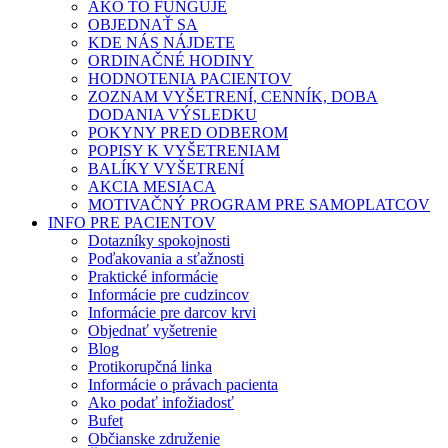
AKO TO FUNGUJE
OBJEDNAŤ SA
KDE NÁS NÁJDETE
ORDINAČNÉ HODINY
HODNOTENIA PACIENTOV
ZOZNAM VYŠETRENÍ, CENNÍK, DOBA
DODANIA VÝSLEDKU
POKYNY PRED ODBEROM
POPISY K VYŠETRENIAM
BALÍKY VYŠETRENÍ
AKCIA MESIACA
MOTIVAČNÝ PROGRAM PRE SAMOPLATCOV
INFO PRE PACIENTOV
Dotazníky spokojnosti
Poďakovania a sťažnosti
Praktické informácie
Informácie pre cudzincov
Informácie pre darcov krvi
Objednať vyšetrenie
Blog
Protikorupčná linka
Informácie o právach pacienta
Ako podať infožiadosť
Bufet
Občianske združenie