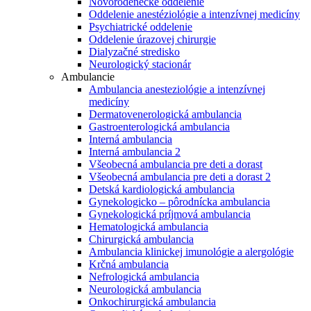
Novorodenecké oddelenie
Oddelenie anestéziológie a intenzívnej medicíny
Psychiatrické oddelenie
Oddelenie úrazovej chirurgie
Dialyzačné stredisko
Neurologický stacionár
Ambulancie
Ambulancia anesteziológie a intenzívnej
medicíny
Dermatovenerologická ambulancia
Gastroenterologická ambulancia
Interná ambulancia
Interná ambulancia 2
Všeobecná ambulancia pre deti a dorast
Všeobecná ambulancia pre deti a dorast 2
Detská kardiologická ambulancia
Gynekologicko – pôrodnícka ambulancia
Gynekologická príjmová ambulancia
Hematologická ambulancia
Chirurgická ambulancia
Ambulancia klinickej imunológie a alergológie
Krčná ambulancia
Nefrologická ambulancia
Neurologická ambulancia
Onkochirurgická ambulancia