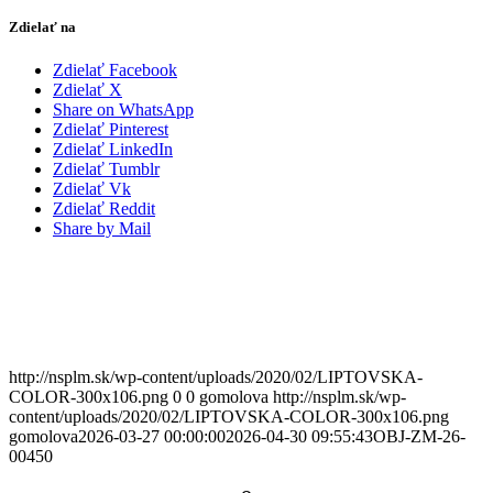
Zdielať na
Zdielať Facebook
Zdielať X
Share on WhatsApp
Zdielať Pinterest
Zdielať LinkedIn
Zdielať Tumblr
Zdielať Vk
Zdielať Reddit
Share by Mail
http://nsplm.sk/wp-content/uploads/2020/02/LIPTOVSKA-
COLOR-300x106.png
0
0
gomolova
http://nsplm.sk/wp-
content/uploads/2020/02/LIPTOVSKA-COLOR-300x106.png
gomolova
2026-03-27 00:00:00
2026-04-30 09:55:43
OBJ-ZM-26-
00450