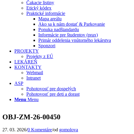
Čakacie listiny
Etický kódex
Praktické informácie
Mapa areálu
Ako sa k nám dostať & Parkovanie
Ponuka nadštandardu
Informácie pre študentov (prax)
Primár oddelenia vnútorného lekárstva
Sponzori
PROJEKTY
Projekty z EÚ
LEKÁREŇ
KONTAKTY
Webmail
Intranet
ASP
Pohotovosť pre dospelých
Pohotovosť pre deti a dorast
Menu
Menu
OBJ-ZM-26-00450
27. 03. 2026
/
0 Komentáre
/
od
gomolova