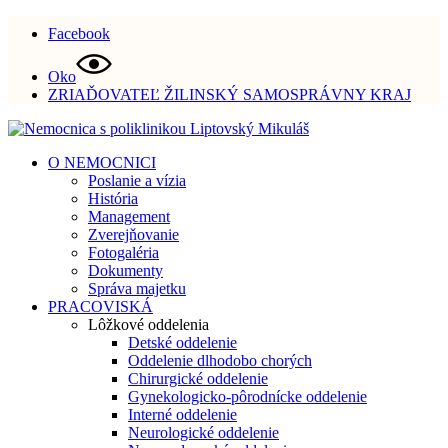
Facebook
Oko
ZRIAĎOVATEĽ ŽILINSKÝ SAMOSPRÁVNY KRAJ
O NEMOCNICI
Poslanie a vízia
História
Management
Zverejňovanie
Fotogaléria
Dokumenty
Správa majetku
PRACOVISKÁ
Lôžkové oddelenia
Detské oddelenie
Oddelenie dlhodobo chorých
Chirurgické oddelenie
Gynekologicko-pôrodnícke oddelenie
Interné oddelenie
Neurologické oddelenie