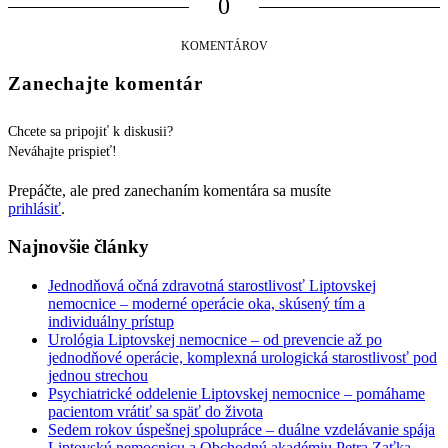
0
KOMENTÁROV
Zanechajte komentár
Chcete sa pripojiť k diskusii?
Neváhajte prispieť!
Prepáčte, ale pred zanechaním komentára sa musíte
prihlásiť
.
Najnovšie články
Jednodňová očná zdravotná starostlivosť Liptovskej
nemocnice – moderné operácie oka, skúsený tím a
individuálny prístup
Urológia Liptovskej nemocnice – od prevencie až po
jednodňové operácie, komplexná urologická starostlivosť pod
jednou strechou
Psychiatrické oddelenie Liptovskej nemocnice – pomáhame
pacientom vrátiť sa späť do života
Sedem rokov úspešnej spolupráce – duálne vzdelávanie spája
Liptovskú nemocnicu a Obchodnú akadémiu Petra Zaťka