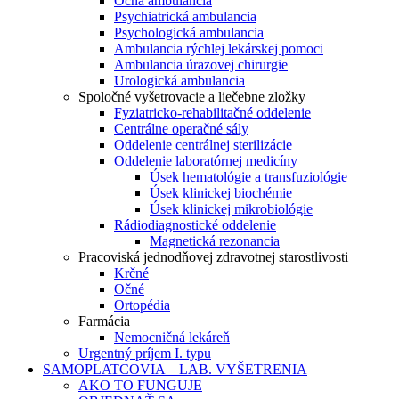
Očná ambulancia
Psychiatrická ambulancia
Psychologická ambulancia
Ambulancia rýchlej lekárskej pomoci
Ambulancia úrazovej chirurgie
Urologická ambulancia
Spoločné vyšetrovacie a liečebne zložky
Fyziatricko-rehabilitačné oddelenie
Centrálne operačné sály
Oddelenie centrálnej sterilizácie
Oddelenie laboratórnej medicíny
Úsek hematológie a transfuziológie
Úsek klinickej biochémie
Úsek klinickej mikrobiológie
Rádiodiagnostické oddelenie
Magnetická rezonancia
Pracoviská jednodňovej zdravotnej starostlivosti
Krčné
Očné
Ortopédia
Farmácia
Nemocničná lekáreň
Urgentný príjem I. typu
SAMOPLATCOVIA – LAB. VYŠETRENIA
AKO TO FUNGUJE