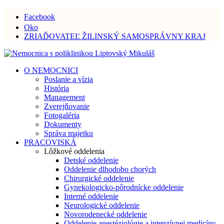
Facebook
Oko
ZRIAĎOVATEĽ ŽILINSKÝ SAMOSPRÁVNY KRAJ
O NEMOCNICI
Poslanie a vízia
História
Management
Zverejňovanie
Fotogaléria
Dokumenty
Správa majetku
PRACOVISKÁ
Lôžkové oddelenia
Detské oddelenie
Oddelenie dlhodobo chorých
Chirurgické oddelenie
Gynekologicko-pôrodnícke oddelenie
Interné oddelenie
Neurologické oddelenie
Novorodenecké oddelenie
Oddelenie anestéziológie a intenzívnej medicíny