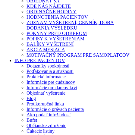
OBJEDNAŤ SA
KDE NÁS NÁJDETE
ORDINAČNÉ HODINY
HODNOTENIA PACIENTOV
ZOZNAM VYŠETRENÍ, CENNÍK, DOBA
DODANIA VÝSLEDKU
POKYNY PRED ODBEROM
POPISY K VYŠETRENIAM
BALÍKY VYŠETRENÍ
AKCIA MESIACA
MOTIVAČNÝ PROGRAM PRE SAMOPLATCOV
INFO PRE PACIENTOV
Dotazníky spokojnosti
Poďakovania a sťažnosti
Praktické informácie
Informácie pre cudzincov
Informácie pre darcov krvi
Objednať vyšetrenie
Blog
Protikorupčná linka
Informácie o právach pacienta
Ako podať infožiadosť
Bufet
Občianske združenie
Čakacie listiny