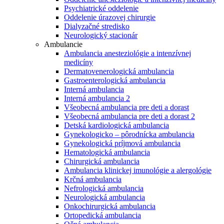
Psychiatrické oddelenie
Oddelenie úrazovej chirurgie
Dialyzačné stredisko
Neurologický stacionár
Ambulancie
Ambulancia anesteziológie a intenzívnej
medicíny
Dermatovenerologická ambulancia
Gastroenterologická ambulancia
Interná ambulancia
Interná ambulancia 2
Všeobecná ambulancia pre deti a dorast
Všeobecná ambulancia pre deti a dorast 2
Detská kardiologická ambulancia
Gynekologicko – pôrodnícka ambulancia
Gynekologická príjmová ambulancia
Hematologická ambulancia
Chirurgická ambulancia
Ambulancia klinickej imunológie a alergológie
Krčná ambulancia
Nefrologická ambulancia
Neurologická ambulancia
Onkochirurgická ambulancia
Ortopedická ambulancia