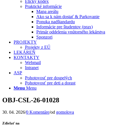
Etický kódex
Praktické informácie
Mapa areálu
Ako sa k nám dostať & Parkovanie
Ponuka nadštandardu
Informácie pre študentov (prax)
Primár oddelenia vnútorného lekárstva
Sponzori
PROJEKTY
Projekty z EÚ
LEKÁREŇ
KONTAKTY
Webmail
Intranet
ASP
Pohotovosť pre dospelých
Pohotovosť pre deti a dorast
Menu
Menu
OBJ-CSL-26-01028
30. 04. 2026
/
0 Komentáre
/
od
gomolova
Zdielať na