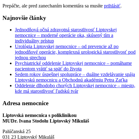
Prepáčte, ale pred zanechaním komentára sa musíte
prihlásiť
.
Najnovšie články
Jednodňová očná zdravotná starostlivosť Liptovskej
nemocnice – moderné operácie oka, skúsený tím a
individuálny prístup
Urológia Liptovskej nemocnice – od prevencie až po
jednodňové operácie, komplexná urologická starostlivosť pod
jednou strechou
Psychiatrické oddelenie Liptovskej nemocnice – pomáhame
pacientom vrátiť sa späť do života
Sedem rokov úspešnej spolupráce – duálne vzdelávanie spája
Liptovskú nemocnicu a Obchodnú akadémiu Petra Zaťka
Oddelenie dlhodobo chorých Liptovskej nemocnice – miesto,
kde má starostlivosť ľudskú tvár
Adresa nemocnice
Liptovská nemocnica s poliklinikou
MUDr. Ivana Stodolu Liptovský Mikuláš
Palúčanská 25
031 23 Liptovský Mikuláš