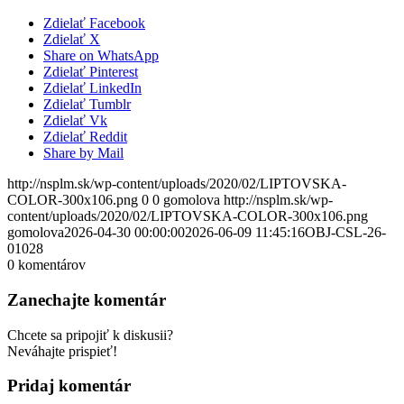
Zdielať Facebook
Zdielať X
Share on WhatsApp
Zdielať Pinterest
Zdielať LinkedIn
Zdielať Tumblr
Zdielať Vk
Zdielať Reddit
Share by Mail
http://nsplm.sk/wp-content/uploads/2020/02/LIPTOVSKA-
COLOR-300x106.png
0
0
gomolova
http://nsplm.sk/wp-
content/uploads/2020/02/LIPTOVSKA-COLOR-300x106.png
gomolova
2026-04-30 00:00:00
2026-06-09 11:45:16
OBJ-CSL-26-
01028
0
komentárov
Zanechajte komentár
Chcete sa pripojiť k diskusii?
Neváhajte prispieť!
Pridaj komentár