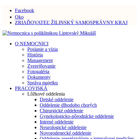
Facebook
Oko
ZRIAĎOVATEĽ ŽILINSKÝ SAMOSPRÁVNY KRAJ
O NEMOCNICI
Poslanie a vízia
História
Management
Zverejňovanie
Fotogaléria
Dokumenty
Správa majetku
PRACOVISKÁ
Lôžkové oddelenia
Detské oddelenie
Oddelenie dlhodobo chorých
Chirurgické oddelenie
Gynekologicko-pôrodnícke oddelenie
Interné oddelenie
Neurologické oddelenie
Novorodenecké oddelenie
Oddelenie anestéziológie a intenzívnej medicíny