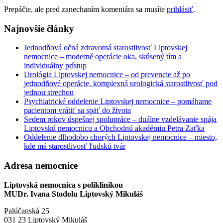
Prepáčte, ale pred zanechaním komentára sa musíte
prihlásiť
.
Najnovšie články
Jednodňová očná zdravotná starostlivosť Liptovskej
nemocnice – moderné operácie oka, skúsený tím a
individuálny prístup
Urológia Liptovskej nemocnice – od prevencie až po
jednodňové operácie, komplexná urologická starostlivosť pod
jednou strechou
Psychiatrické oddelenie Liptovskej nemocnice – pomáhame
pacientom vrátiť sa späť do života
Sedem rokov úspešnej spolupráce – duálne vzdelávanie spája
Liptovskú nemocnicu a Obchodnú akadémiu Petra Zaťka
Oddelenie dlhodobo chorých Liptovskej nemocnice – miesto,
kde má starostlivosť ľudskú tvár
Adresa nemocnice
Liptovská nemocnica s poliklinikou
MUDr. Ivana Stodolu Liptovský Mikuláš
Palúčanská 25
031 23 Liptovský Mikuláš