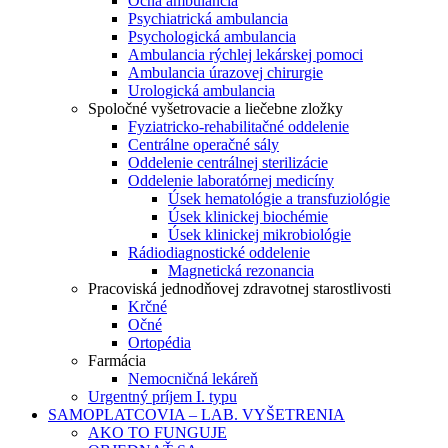
Očná ambulancia
Psychiatrická ambulancia
Psychologická ambulancia
Ambulancia rýchlej lekárskej pomoci
Ambulancia úrazovej chirurgie
Urologická ambulancia
Spoločné vyšetrovacie a liečebne zložky
Fyziatricko-rehabilitačné oddelenie
Centrálne operačné sály
Oddelenie centrálnej sterilizácie
Oddelenie laboratórnej medicíny
Úsek hematológie a transfuziológie
Úsek klinickej biochémie
Úsek klinickej mikrobiológie
Rádiodiagnostické oddelenie
Magnetická rezonancia
Pracoviská jednodňovej zdravotnej starostlivosti
Krčné
Očné
Ortopédia
Farmácia
Nemocničná lekáreň
Urgentný príjem I. typu
SAMOPLATCOVIA – LAB. VYŠETRENIA
AKO TO FUNGUJE