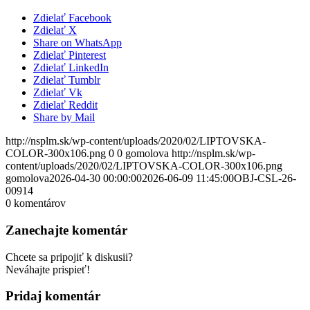
Zdielať Facebook
Zdielať X
Share on WhatsApp
Zdielať Pinterest
Zdielať LinkedIn
Zdielať Tumblr
Zdielať Vk
Zdielať Reddit
Share by Mail
http://nsplm.sk/wp-content/uploads/2020/02/LIPTOVSKA-
COLOR-300x106.png
0
0
gomolova
http://nsplm.sk/wp-
content/uploads/2020/02/LIPTOVSKA-COLOR-300x106.png
gomolova
2026-04-30 00:00:00
2026-06-09 11:45:00
OBJ-CSL-26-
00914
0
komentárov
Zanechajte komentár
Chcete sa pripojiť k diskusii?
Neváhajte prispieť!
Pridaj komentár