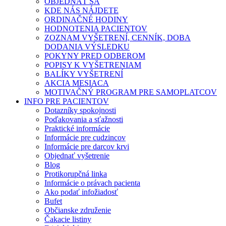
OBJEDNAŤ SA
KDE NÁS NÁJDETE
ORDINAČNÉ HODINY
HODNOTENIA PACIENTOV
ZOZNAM VYŠETRENÍ, CENNÍK, DOBA
DODANIA VÝSLEDKU
POKYNY PRED ODBEROM
POPISY K VYŠETRENIAM
BALÍKY VYŠETRENÍ
AKCIA MESIACA
MOTIVAČNÝ PROGRAM PRE SAMOPLATCOV
INFO PRE PACIENTOV
Dotazníky spokojnosti
Poďakovania a sťažnosti
Praktické informácie
Informácie pre cudzincov
Informácie pre darcov krvi
Objednať vyšetrenie
Blog
Protikorupčná linka
Informácie o právach pacienta
Ako podať infožiadosť
Bufet
Občianske združenie
Čakacie listiny