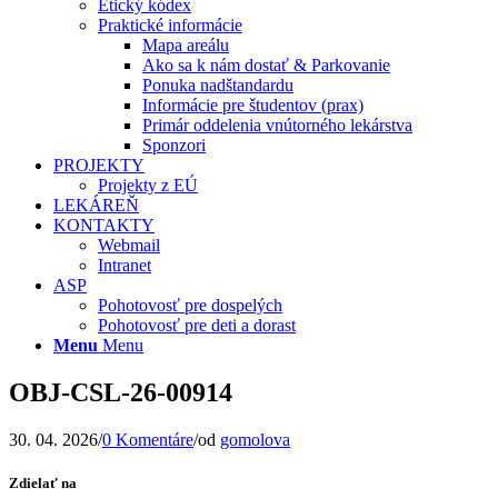
Etický kódex
Praktické informácie
Mapa areálu
Ako sa k nám dostať & Parkovanie
Ponuka nadštandardu
Informácie pre študentov (prax)
Primár oddelenia vnútorného lekárstva
Sponzori
PROJEKTY
Projekty z EÚ
LEKÁREŇ
KONTAKTY
Webmail
Intranet
ASP
Pohotovosť pre dospelých
Pohotovosť pre deti a dorast
Menu
Menu
OBJ-CSL-26-00914
30. 04. 2026
/
0 Komentáre
/
od
gomolova
Zdielať na