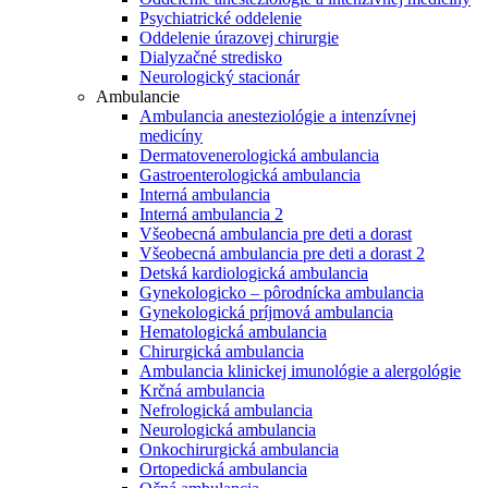
Psychiatrické oddelenie
Oddelenie úrazovej chirurgie
Dialyzačné stredisko
Neurologický stacionár
Ambulancie
Ambulancia anesteziológie a intenzívnej
medicíny
Dermatovenerologická ambulancia
Gastroenterologická ambulancia
Interná ambulancia
Interná ambulancia 2
Všeobecná ambulancia pre deti a dorast
Všeobecná ambulancia pre deti a dorast 2
Detská kardiologická ambulancia
Gynekologicko – pôrodnícka ambulancia
Gynekologická príjmová ambulancia
Hematologická ambulancia
Chirurgická ambulancia
Ambulancia klinickej imunológie a alergológie
Krčná ambulancia
Nefrologická ambulancia
Neurologická ambulancia
Onkochirurgická ambulancia
Ortopedická ambulancia