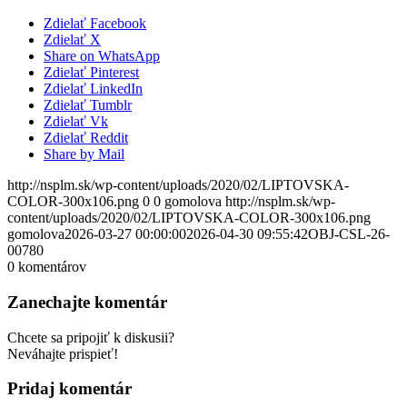
Zdielať Facebook
Zdielať X
Share on WhatsApp
Zdielať Pinterest
Zdielať LinkedIn
Zdielať Tumblr
Zdielať Vk
Zdielať Reddit
Share by Mail
http://nsplm.sk/wp-content/uploads/2020/02/LIPTOVSKA-
COLOR-300x106.png
0
0
gomolova
http://nsplm.sk/wp-
content/uploads/2020/02/LIPTOVSKA-COLOR-300x106.png
gomolova
2026-03-27 00:00:00
2026-04-30 09:55:42
OBJ-CSL-26-
00780
0
komentárov
Zanechajte komentár
Chcete sa pripojiť k diskusii?
Neváhajte prispieť!
Pridaj komentár