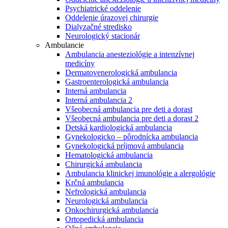
Psychiatrické oddelenie
Oddelenie úrazovej chirurgie
Dialyzačné stredisko
Neurologický stacionár
Ambulancie
Ambulancia anesteziológie a intenzívnej
medicíny
Dermatovenerologická ambulancia
Gastroenterologická ambulancia
Interná ambulancia
Interná ambulancia 2
Všeobecná ambulancia pre deti a dorast
Všeobecná ambulancia pre deti a dorast 2
Detská kardiologická ambulancia
Gynekologicko – pôrodnícka ambulancia
Gynekologická príjmová ambulancia
Hematologická ambulancia
Chirurgická ambulancia
Ambulancia klinickej imunológie a alergológie
Krčná ambulancia
Nefrologická ambulancia
Neurologická ambulancia
Onkochirurgická ambulancia
Ortopedická ambulancia