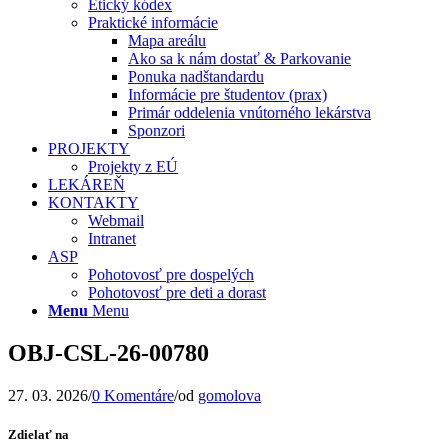
Etický kódex
Praktické informácie
Mapa areálu
Ako sa k nám dostať & Parkovanie
Ponuka nadštandardu
Informácie pre študentov (prax)
Primár oddelenia vnútorného lekárstva
Sponzori
PROJEKTY
Projekty z EÚ
LEKÁREŇ
KONTAKTY
Webmail
Intranet
ASP
Pohotovosť pre dospelých
Pohotovosť pre deti a dorast
Menu
Menu
OBJ-CSL-26-00780
27. 03. 2026
/
0 Komentáre
/
od
gomolova
Zdielať na