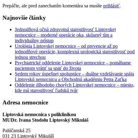
Prepáčte, ale pred zanechaním komentára sa musíte
prihlásiť
.
Najnovšie články
Jednodňová očná zdravotná starostlivosť Liptovskej
nemocnice – moderné operácie oka, skúsený tím a
individuálny prístup
Urológia Liptovskej nemocnice – od prevencie až po
jednodňové operácie, komplexná urologická starostlivosť pod
jednou strechou
Psychiatrické oddelenie Liptovskej nemocnice – pomáhame
pacientom vrátiť sa späť do života
Sedem rokov úspešnej spolupráce – duálne vzdelávanie spája
Liptovskú nemocnicu a Obchodnú akadémiu Petra Zaťka
Oddelenie dlhodobo chorých Liptovskej nemocnice – miesto,
kde má starostlivosť ľudskú tvár
Adresa nemocnice
Liptovská nemocnica s poliklinikou
MUDr. Ivana Stodolu Liptovský Mikuláš
Palúčanská 25
031 23 Liptovský Mikuláš