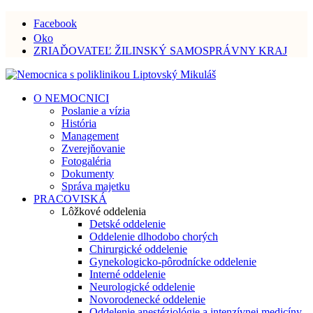
Facebook
Oko
ZRIAĎOVATEĽ ŽILINSKÝ SAMOSPRÁVNY KRAJ
O NEMOCNICI
Poslanie a vízia
História
Management
Zverejňovanie
Fotogaléria
Dokumenty
Správa majetku
PRACOVISKÁ
Lôžkové oddelenia
Detské oddelenie
Oddelenie dlhodobo chorých
Chirurgické oddelenie
Gynekologicko-pôrodnícke oddelenie
Interné oddelenie
Neurologické oddelenie
Novorodenecké oddelenie
Oddelenie anestéziológie a intenzívnej medicíny