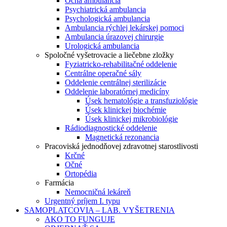
Očná ambulancia
Psychiatrická ambulancia
Psychologická ambulancia
Ambulancia rýchlej lekárskej pomoci
Ambulancia úrazovej chirurgie
Urologická ambulancia
Spoločné vyšetrovacie a liečebne zložky
Fyziatricko-rehabilitačné oddelenie
Centrálne operačné sály
Oddelenie centrálnej sterilizácie
Oddelenie laboratórnej medicíny
Úsek hematológie a transfuziológie
Úsek klinickej biochémie
Úsek klinickej mikrobiológie
Rádiodiagnostické oddelenie
Magnetická rezonancia
Pracoviská jednodňovej zdravotnej starostlivosti
Krčné
Očné
Ortopédia
Farmácia
Nemocničná lekáreň
Urgentný príjem I. typu
SAMOPLATCOVIA – LAB. VYŠETRENIA
AKO TO FUNGUJE