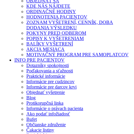
OBJEDNAŤ SA
KDE NÁS NÁJDETE
ORDINAČNÉ HODINY
HODNOTENIA PACIENTOV
ZOZNAM VYŠETRENÍ, CENNÍK, DOBA
DODANIA VÝSLEDKU
POKYNY PRED ODBEROM
POPISY K VYŠETRENIAM
BALÍKY VYŠETRENÍ
AKCIA MESIACA
MOTIVAČNÝ PROGRAM PRE SAMOPLATCOV
INFO PRE PACIENTOV
Dotazníky spokojnosti
Poďakovania a sťažnosti
Praktické informácie
Informácie pre cudzincov
Informácie pre darcov krvi
Objednať vyšetrenie
Blog
Protikorupčná linka
Informácie o právach pacienta
Ako podať infožiadosť
Bufet
Občianske združenie
Čakacie listiny