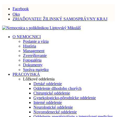
Facebook
Oko
ZRIAĎOVATEĽ ŽILINSKÝ SAMOSPRÁVNY KRAJ
O NEMOCNICI
Poslanie a vízia
História
Management
Zverejňovanie
Fotogaléria
Dokumenty
Správa majetku
PRACOVISKÁ
Lôžkové oddelenia
Detské oddelenie
Oddelenie dlhodobo chorých
Chirurgické oddelenie
Gynekologicko-pôrodnícke oddelenie
Interné oddelenie
Neurologické oddelenie
Novorodenecké oddelenie
Oddelenie anestéziológie a intenzívnej medicíny