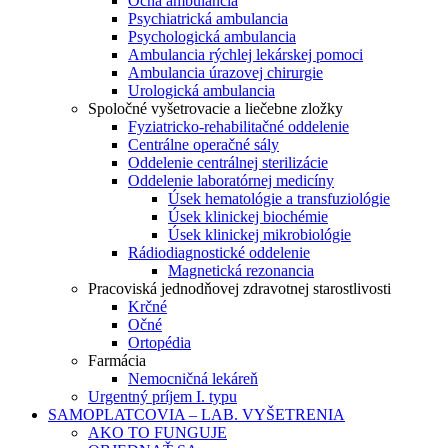
Očná ambulancia
Psychiatrická ambulancia
Psychologická ambulancia
Ambulancia rýchlej lekárskej pomoci
Ambulancia úrazovej chirurgie
Urologická ambulancia
Spoločné vyšetrovacie a liečebne zložky
Fyziatricko-rehabilitačné oddelenie
Centrálne operačné sály
Oddelenie centrálnej sterilizácie
Oddelenie laboratórnej medicíny
Úsek hematológie a transfuziológie
Úsek klinickej biochémie
Úsek klinickej mikrobiológie
Rádiodiagnostické oddelenie
Magnetická rezonancia
Pracoviská jednodňovej zdravotnej starostlivosti
Krčné
Očné
Ortopédia
Farmácia
Nemocničná lekáreň
Urgentný príjem I. typu
SAMOPLATCOVIA – LAB. VYŠETRENIA
AKO TO FUNGUJE