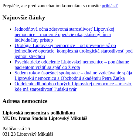
Prepáčte, ale pred zanechaním komentára sa musíte
prihlásiť
.
Najnovšie články
Jednodňová očná zdravotná starostlivosť Liptovskej
nemocnice – moderné operácie oka, skúsený tím a
individuálny prístup
Urológia Liptovskej nemocnice – od prevencie až po
jednodňové operácie, komplexná urologická starostlivosť pod
jednou strechou
Psychiatrické oddelenie Liptovskej nemocnice – pomáhame
pacientom vrátiť sa späť do života
Sedem rokov úspešnej spolupráce – duálne vzdelávanie spája
Liptovskú nemocnicu a Obchodnú akadémiu Petra Zaťka
Oddelenie dlhodobo chorých Liptovskej nemocnice – miesto,
kde má starostlivosť ľudskú tvár
Adresa nemocnice
Liptovská nemocnica s poliklinikou
MUDr. Ivana Stodolu Liptovský Mikuláš
Palúčanská 25
031 23 Liptovský Mikuláš