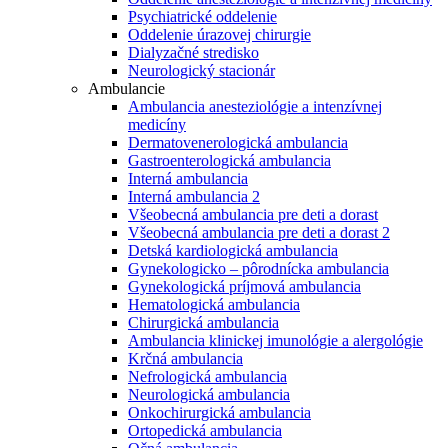
Psychiatrické oddelenie
Oddelenie úrazovej chirurgie
Dialyzačné stredisko
Neurologický stacionár
Ambulancie
Ambulancia anesteziológie a intenzívnej
medicíny
Dermatovenerologická ambulancia
Gastroenterologická ambulancia
Interná ambulancia
Interná ambulancia 2
Všeobecná ambulancia pre deti a dorast
Všeobecná ambulancia pre deti a dorast 2
Detská kardiologická ambulancia
Gynekologicko – pôrodnícka ambulancia
Gynekologická príjmová ambulancia
Hematologická ambulancia
Chirurgická ambulancia
Ambulancia klinickej imunológie a alergológie
Krčná ambulancia
Nefrologická ambulancia
Neurologická ambulancia
Onkochirurgická ambulancia
Ortopedická ambulancia