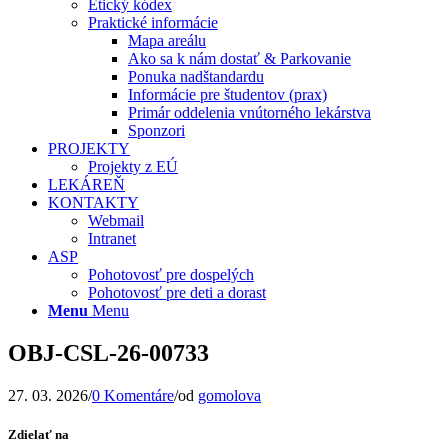
Etický kódex
Praktické informácie
Mapa areálu
Ako sa k nám dostať & Parkovanie
Ponuka nadštandardu
Informácie pre študentov (prax)
Primár oddelenia vnútorného lekárstva
Sponzori
PROJEKTY
Projekty z EÚ
LEKÁREŇ
KONTAKTY
Webmail
Intranet
ASP
Pohotovosť pre dospelých
Pohotovosť pre deti a dorast
Menu
Menu
OBJ-CSL-26-00733
27. 03. 2026
/
0 Komentáre
/
od
gomolova
Zdielať na