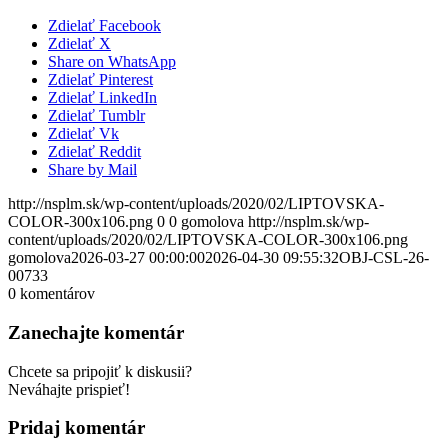
Zdielať Facebook
Zdielať X
Share on WhatsApp
Zdielať Pinterest
Zdielať LinkedIn
Zdielať Tumblr
Zdielať Vk
Zdielať Reddit
Share by Mail
http://nsplm.sk/wp-content/uploads/2020/02/LIPTOVSKA-
COLOR-300x106.png
0
0
gomolova
http://nsplm.sk/wp-
content/uploads/2020/02/LIPTOVSKA-COLOR-300x106.png
gomolova
2026-03-27 00:00:00
2026-04-30 09:55:32
OBJ-CSL-26-
00733
0
komentárov
Zanechajte komentár
Chcete sa pripojiť k diskusii?
Neváhajte prispieť!
Pridaj komentár