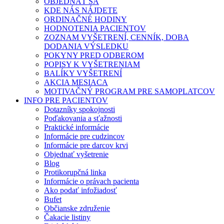
OBJEDNAŤ SA
KDE NÁS NÁJDETE
ORDINAČNÉ HODINY
HODNOTENIA PACIENTOV
ZOZNAM VYŠETRENÍ, CENNÍK, DOBA
DODANIA VÝSLEDKU
POKYNY PRED ODBEROM
POPISY K VYŠETRENIAM
BALÍKY VYŠETRENÍ
AKCIA MESIACA
MOTIVAČNÝ PROGRAM PRE SAMOPLATCOV
INFO PRE PACIENTOV
Dotazníky spokojnosti
Poďakovania a sťažnosti
Praktické informácie
Informácie pre cudzincov
Informácie pre darcov krvi
Objednať vyšetrenie
Blog
Protikorupčná linka
Informácie o právach pacienta
Ako podať infožiadosť
Bufet
Občianske združenie
Čakacie listiny