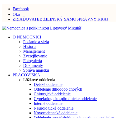
Facebook
Oko
ZRIAĎOVATEĽ ŽILINSKÝ SAMOSPRÁVNY KRAJ
O NEMOCNICI
Poslanie a vízia
História
Management
Zverejňovanie
Fotogaléria
Dokumenty
Správa majetku
PRACOVISKÁ
Lôžkové oddelenia
Detské oddelenie
Oddelenie dlhodobo chorých
Chirurgické oddelenie
Gynekologicko-pôrodnícke oddelenie
Interné oddelenie
Neurologické oddelenie
Novorodenecké oddelenie
Oddelenie anestéziológie a intenzívnej medicíny