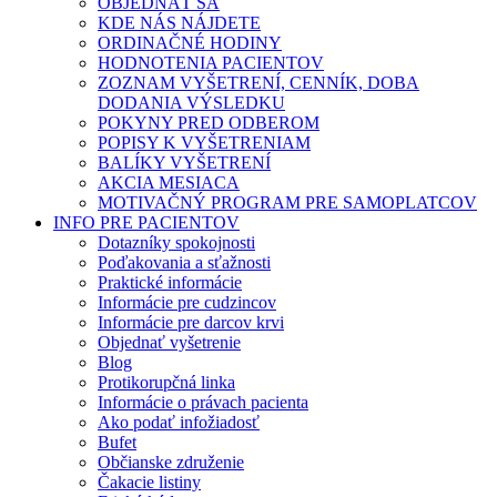
OBJEDNAŤ SA
KDE NÁS NÁJDETE
ORDINAČNÉ HODINY
HODNOTENIA PACIENTOV
ZOZNAM VYŠETRENÍ, CENNÍK, DOBA
DODANIA VÝSLEDKU
POKYNY PRED ODBEROM
POPISY K VYŠETRENIAM
BALÍKY VYŠETRENÍ
AKCIA MESIACA
MOTIVAČNÝ PROGRAM PRE SAMOPLATCOV
INFO PRE PACIENTOV
Dotazníky spokojnosti
Poďakovania a sťažnosti
Praktické informácie
Informácie pre cudzincov
Informácie pre darcov krvi
Objednať vyšetrenie
Blog
Protikorupčná linka
Informácie o právach pacienta
Ako podať infožiadosť
Bufet
Občianske združenie
Čakacie listiny