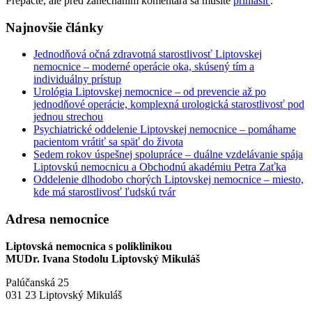
Prepáčte, ale pred zanechaním komentára sa musíte
prihlásiť
.
Najnovšie články
Jednodňová očná zdravotná starostlivosť Liptovskej
nemocnice – moderné operácie oka, skúsený tím a
individuálny prístup
Urológia Liptovskej nemocnice – od prevencie až po
jednodňové operácie, komplexná urologická starostlivosť pod
jednou strechou
Psychiatrické oddelenie Liptovskej nemocnice – pomáhame
pacientom vrátiť sa späť do života
Sedem rokov úspešnej spolupráce – duálne vzdelávanie spája
Liptovskú nemocnicu a Obchodnú akadémiu Petra Zaťka
Oddelenie dlhodobo chorých Liptovskej nemocnice – miesto,
kde má starostlivosť ľudskú tvár
Adresa nemocnice
Liptovská nemocnica s poliklinikou
MUDr. Ivana Stodolu Liptovský Mikuláš
Palúčanská 25
031 23 Liptovský Mikuláš