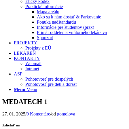
Etický kódex
Praktické informácie
Mapa areálu
Ako sa k nám dostať & Parkovanie
Ponuka nadštandardu
Informácie pre študentov (prax)
Primár oddelenia vnútorného lekárstva
Sponzori
PROJEKTY
Projekty z EÚ
LEKÁREŇ
KONTAKTY
Webmail
Intranet
ASP
Pohotovosť pre dospelých
Pohotovosť pre deti a dorast
Menu
Menu
MEDATECH 1
27. 01. 2025
/
0 Komentáre
/
od
gomolova
Zdielať na