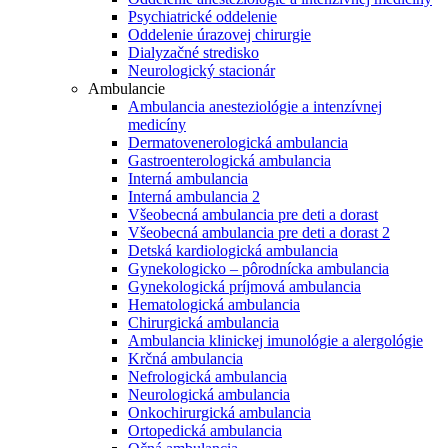
Psychiatrické oddelenie
Oddelenie úrazovej chirurgie
Dialyzačné stredisko
Neurologický stacionár
Ambulancie
Ambulancia anesteziológie a intenzívnej
medicíny
Dermatovenerologická ambulancia
Gastroenterologická ambulancia
Interná ambulancia
Interná ambulancia 2
Všeobecná ambulancia pre deti a dorast
Všeobecná ambulancia pre deti a dorast 2
Detská kardiologická ambulancia
Gynekologicko – pôrodnícka ambulancia
Gynekologická príjmová ambulancia
Hematologická ambulancia
Chirurgická ambulancia
Ambulancia klinickej imunológie a alergológie
Krčná ambulancia
Nefrologická ambulancia
Neurologická ambulancia
Onkochirurgická ambulancia
Ortopedická ambulancia