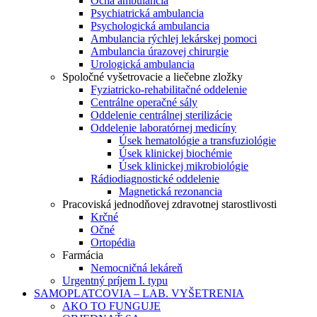
Očná ambulancia
Psychiatrická ambulancia
Psychologická ambulancia
Ambulancia rýchlej lekárskej pomoci
Ambulancia úrazovej chirurgie
Urologická ambulancia
Spoločné vyšetrovacie a liečebne zložky
Fyziatricko-rehabilitačné oddelenie
Centrálne operačné sály
Oddelenie centrálnej sterilizácie
Oddelenie laboratórnej medicíny
Úsek hematológie a transfuziológie
Úsek klinickej biochémie
Úsek klinickej mikrobiológie
Rádiodiagnostické oddelenie
Magnetická rezonancia
Pracoviská jednodňovej zdravotnej starostlivosti
Krčné
Očné
Ortopédia
Farmácia
Nemocničná lekáreň
Urgentný príjem I. typu
SAMOPLATCOVIA – LAB. VYŠETRENIA
AKO TO FUNGUJE