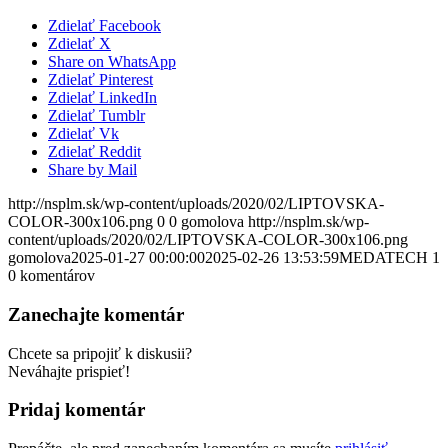
Zdielať Facebook
Zdielať X
Share on WhatsApp
Zdielať Pinterest
Zdielať LinkedIn
Zdielať Tumblr
Zdielať Vk
Zdielať Reddit
Share by Mail
http://nsplm.sk/wp-content/uploads/2020/02/LIPTOVSKA-
COLOR-300x106.png
0
0
gomolova
http://nsplm.sk/wp-
content/uploads/2020/02/LIPTOVSKA-COLOR-300x106.png
gomolova
2025-01-27 00:00:00
2025-02-26 13:53:59
MEDATECH 1
0
komentárov
Zanechajte komentár
Chcete sa pripojiť k diskusii?
Neváhajte prispieť!
Pridaj komentár