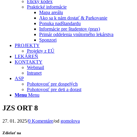
Etický kódex
Praktické informácie
Mapa areálu
Ako sa k nám dostať & Parkovanie
Ponuka nadštandardu
Informácie pre študentov (prax)
Primár oddelenia vnútorného lekárstva
Sponzori
PROJEKTY
Projekty z EÚ
LEKÁREŇ
KONTAKTY
Webmail
Intranet
ASP
Pohotovosť pre dospelých
Pohotovosť pre deti a dorast
Menu
Menu
JZS ORT 8
27. 01. 2025
/
0 Komentáre
/
od
gomolova
Zdielať na