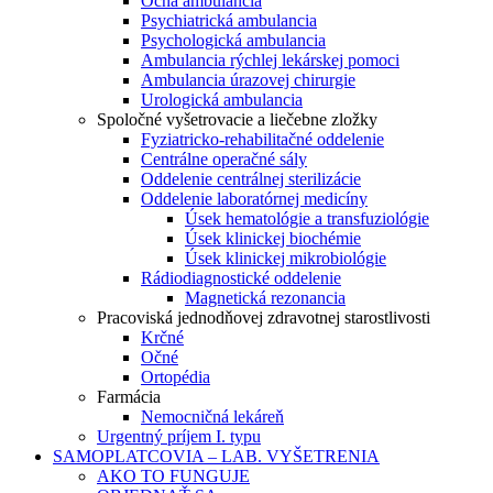
Očná ambulancia
Psychiatrická ambulancia
Psychologická ambulancia
Ambulancia rýchlej lekárskej pomoci
Ambulancia úrazovej chirurgie
Urologická ambulancia
Spoločné vyšetrovacie a liečebne zložky
Fyziatricko-rehabilitačné oddelenie
Centrálne operačné sály
Oddelenie centrálnej sterilizácie
Oddelenie laboratórnej medicíny
Úsek hematológie a transfuziológie
Úsek klinickej biochémie
Úsek klinickej mikrobiológie
Rádiodiagnostické oddelenie
Magnetická rezonancia
Pracoviská jednodňovej zdravotnej starostlivosti
Krčné
Očné
Ortopédia
Farmácia
Nemocničná lekáreň
Urgentný príjem I. typu
SAMOPLATCOVIA – LAB. VYŠETRENIA
AKO TO FUNGUJE