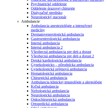
Psychiatrické oddelenie
Oddelenie úrazovej chirurgie
Dialyzačné stredisko
Neurologický stacionár
Ambulancie
Ambulancia anesteziológie a intenzívnej
medicíny
Dermatovenerologická ambulancia
Gastroenterologická ambulancia
Interná ambulancia
Interná ambulancia 2
Všeobecná ambulancia pre deti a dorast
Všeobecná ambulancia pre deti a dorast 2
Detská kardiologická ambulancia
Gynekologicko – pôrodnícka ambulancia
Gynekologická príjmová ambulancia
Hematologická ambulancia
Chirurgická ambulancia
Ambulancia klinickej imunológie a alergológie
Krčná ambulancia
Nefrologická ambulancia
Neurologická ambulancia
Onkochirurgická ambulancia
Ortopedická ambulancia