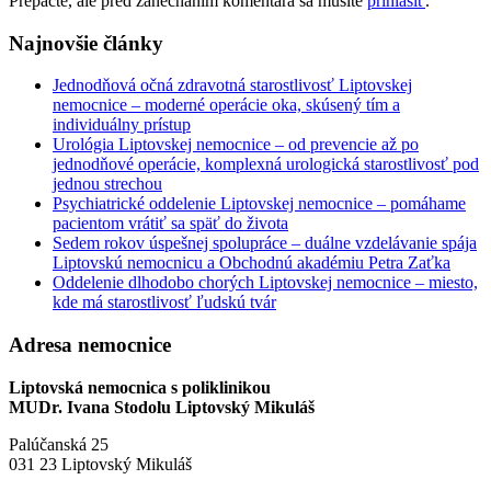
Prepáčte, ale pred zanechaním komentára sa musíte
prihlásiť
.
Najnovšie články
Jednodňová očná zdravotná starostlivosť Liptovskej
nemocnice – moderné operácie oka, skúsený tím a
individuálny prístup
Urológia Liptovskej nemocnice – od prevencie až po
jednodňové operácie, komplexná urologická starostlivosť pod
jednou strechou
Psychiatrické oddelenie Liptovskej nemocnice – pomáhame
pacientom vrátiť sa späť do života
Sedem rokov úspešnej spolupráce – duálne vzdelávanie spája
Liptovskú nemocnicu a Obchodnú akadémiu Petra Zaťka
Oddelenie dlhodobo chorých Liptovskej nemocnice – miesto,
kde má starostlivosť ľudskú tvár
Adresa nemocnice
Liptovská nemocnica s poliklinikou
MUDr. Ivana Stodolu Liptovský Mikuláš
Palúčanská 25
031 23 Liptovský Mikuláš