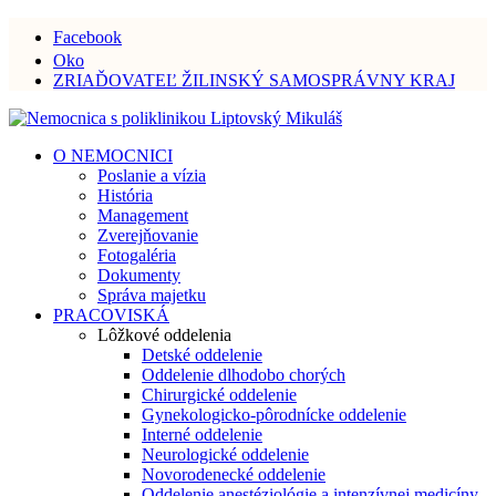
Facebook
Oko
ZRIAĎOVATEĽ ŽILINSKÝ SAMOSPRÁVNY KRAJ
O NEMOCNICI
Poslanie a vízia
História
Management
Zverejňovanie
Fotogaléria
Dokumenty
Správa majetku
PRACOVISKÁ
Lôžkové oddelenia
Detské oddelenie
Oddelenie dlhodobo chorých
Chirurgické oddelenie
Gynekologicko-pôrodnícke oddelenie
Interné oddelenie
Neurologické oddelenie
Novorodenecké oddelenie
Oddelenie anestéziológie a intenzívnej medicíny