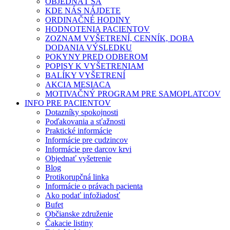
OBJEDNAŤ SA
KDE NÁS NÁJDETE
ORDINAČNÉ HODINY
HODNOTENIA PACIENTOV
ZOZNAM VYŠETRENÍ, CENNÍK, DOBA
DODANIA VÝSLEDKU
POKYNY PRED ODBEROM
POPISY K VYŠETRENIAM
BALÍKY VYŠETRENÍ
AKCIA MESIACA
MOTIVAČNÝ PROGRAM PRE SAMOPLATCOV
INFO PRE PACIENTOV
Dotazníky spokojnosti
Poďakovania a sťažnosti
Praktické informácie
Informácie pre cudzincov
Informácie pre darcov krvi
Objednať vyšetrenie
Blog
Protikorupčná linka
Informácie o právach pacienta
Ako podať infožiadosť
Bufet
Občianske združenie
Čakacie listiny