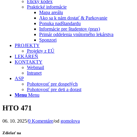
Etický kódex
Praktické informácie
Mapa areálu
Ako sa k nám dostať & Parkovanie
Ponuka nadštandardu
Informácie pre študentov (prax)
Primár oddelenia vnútorného lekárstva
Sponzori
PROJEKTY
Projekty z EÚ
LEKÁREŇ
KONTAKTY
Webmail
Intranet
ASP
Pohotovosť pre dospelých
Pohotovosť pre deti a dorast
Menu
Menu
HTO 471
06. 10. 2025
/
0 Komentáre
/
od
gomolova
Zdielať na