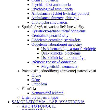
Očná ambulancia
Psychiatrická ambulancia
Psychologická ambulancia
Ambulancia rýchlej lekárskej pomoci
Ambulancia úrazovej chirurgie
Urologická ambulancia
Spoločné vyšetrovacie a liečebne zložky
Fyziatricko-rehabilitačné oddelenie
Centrálne operačné sály
Oddelenie centrálnej sterilizácie
Oddelenie laboratórnej medicíny
Úsek hematológie a transfuziológie
Úsek klinickej biochémie
Úsek klinickej mikrobiológie
Rádiodiagnostické oddelenie
Magnetická rezonancia
Pracoviská jednodňovej zdravotnej starostlivosti
Krčné
Očné
Ortopédia
Farmácia
Nemocničná lekáreň
Urgentný príjem I. typu
SAMOPLATCOVIA – LAB. VYŠETRENIA
AKO TO FUNGUJE