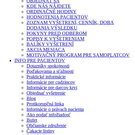
OBJEDNAŤ SA
KDE NÁS NÁJDETE
ORDINAČNÉ HODINY
HODNOTENIA PACIENTOV
ZOZNAM VYŠETRENÍ, CENNÍK, DOBA
DODANIA VÝSLEDKU
POKYNY PRED ODBEROM
POPISY K VYŠETRENIAM
BALÍKY VYŠETRENÍ
AKCIA MESIACA
MOTIVAČNÝ PROGRAM PRE SAMOPLATCOV
INFO PRE PACIENTOV
Dotazníky spokojnosti
Poďakovania a sťažnosti
Praktické informácie
Informácie pre cudzincov
Informácie pre darcov krvi
Objednať vyšetrenie
Blog
Protikorupčná linka
Informácie o právach pacienta
Ako podať infožiadosť
Bufet
Občianske združenie
Čakacie listiny