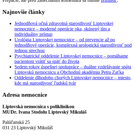
Prepáčte, ale pred zanechaním komentára sa musíte
prihlásiť
.
Najnovšie články
Jednodňová očná zdravotná starostlivosť Liptovskej
nemocnice – moderné operácie oka, skúsený tím a
individuálny prístup
Urológia Liptovskej nemocnice – od prevencie až po
jednodňové operácie, komplexná urologická starostlivosť pod
jednou strechou
Psychiatrické oddelenie Liptovskej nemocnice – pomáhame
pacientom vrátiť sa späť do života
Sedem rokov úspešnej spolupráce – duálne vzdelávanie spája
Liptovskú nemocnicu a Obchodnú akadémiu Petra Zaťka
Oddelenie dlhodobo chorých Liptovskej nemocnice – miesto,
kde má starostlivosť ľudskú tvár
Adresa nemocnice
Liptovská nemocnica s poliklinikou
MUDr. Ivana Stodolu Liptovský Mikuláš
Palúčanská 25
031 23 Liptovský Mikuláš