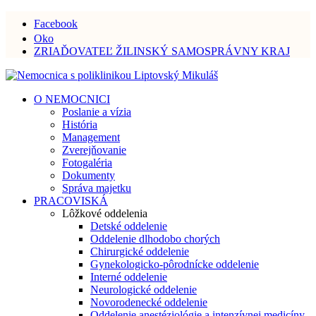
Facebook
Oko
ZRIAĎOVATEĽ ŽILINSKÝ SAMOSPRÁVNY KRAJ
O NEMOCNICI
Poslanie a vízia
História
Management
Zverejňovanie
Fotogaléria
Dokumenty
Správa majetku
PRACOVISKÁ
Lôžkové oddelenia
Detské oddelenie
Oddelenie dlhodobo chorých
Chirurgické oddelenie
Gynekologicko-pôrodnícke oddelenie
Interné oddelenie
Neurologické oddelenie
Novorodenecké oddelenie
Oddelenie anestéziológie a intenzívnej medicíny