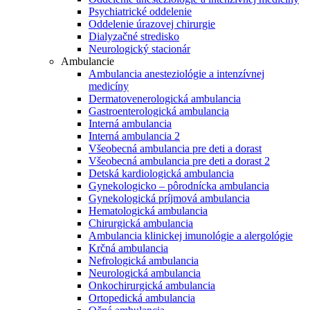
Psychiatrické oddelenie
Oddelenie úrazovej chirurgie
Dialyzačné stredisko
Neurologický stacionár
Ambulancie
Ambulancia anesteziológie a intenzívnej
medicíny
Dermatovenerologická ambulancia
Gastroenterologická ambulancia
Interná ambulancia
Interná ambulancia 2
Všeobecná ambulancia pre deti a dorast
Všeobecná ambulancia pre deti a dorast 2
Detská kardiologická ambulancia
Gynekologicko – pôrodnícka ambulancia
Gynekologická príjmová ambulancia
Hematologická ambulancia
Chirurgická ambulancia
Ambulancia klinickej imunológie a alergológie
Krčná ambulancia
Nefrologická ambulancia
Neurologická ambulancia
Onkochirurgická ambulancia
Ortopedická ambulancia