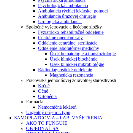
Psychiatrická ambulancia
Psychologická ambulancia
Ambulancia rýchlej lekárskej pomoci
Ambulancia úrazovej chirurgie
Urologická ambulancia
Spoločné vyšetrovacie a liečebne zložky
Fyziatricko-rehabilitačné oddelenie
Centrálne operačné sály
Oddelenie centrálnej sterilizácie
Oddelenie laboratórnej medicíny
Úsek hematológie a transfuziológie
Úsek klinickej biochémie
Úsek klinickej mikrobiológie
Rádiodiagnostické oddelenie
Magnetická rezonancia
Pracoviská jednodňovej zdravotnej starostlivosti
Krčné
Očné
Ortopédia
Farmácia
Nemocničná lekáreň
Urgentný príjem I. typu
SAMOPLATCOVIA – LAB. VYŠETRENIA
AKO TO FUNGUJE
OBJEDNAŤ SA