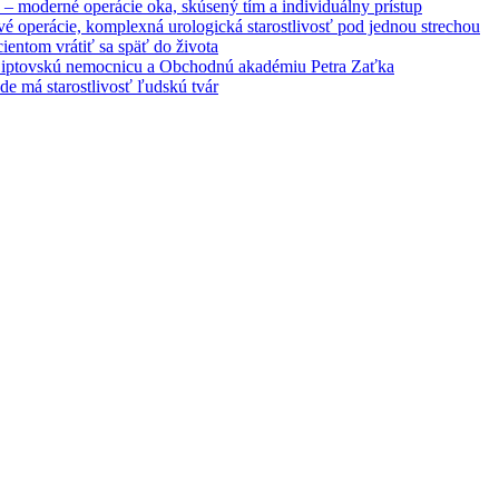
– moderné operácie oka, skúsený tím a individuálny prístup
é operácie, komplexná urologická starostlivosť pod jednou strechou
entom vrátiť sa späť do života
 Liptovskú nemocnicu a Obchodnú akadémiu Petra Zaťka
e má starostlivosť ľudskú tvár