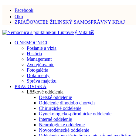
Facebook
Oko
ZRIAĎOVATEĽ ŽILINSKÝ SAMOSPRÁVNY KRAJ
O NEMOCNICI
Poslanie a vízia
História
Management
Zverejňovanie
Fotogaléria
Dokumenty
Správa majetku
PRACOVISKÁ
Lôžkové oddelenia
Detské oddelenie
Oddelenie dlhodobo chorých
Chirurgické oddelenie
Gynekologicko-pôrodnícke oddelenie
Interné oddelenie
Neurologické oddelenie
Novorodenecké oddelenie
Oddelenie anestéziológie a intenzívnej medicíny