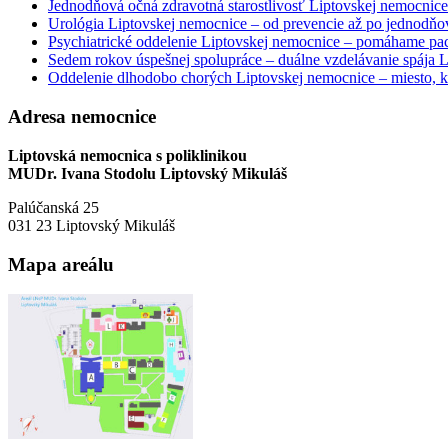
Jednodňová očná zdravotná starostlivosť Liptovskej nemocnice 
Urológia Liptovskej nemocnice – od prevencie až po jednodňov
Psychiatrické oddelenie Liptovskej nemocnice – pomáhame paci
Sedem rokov úspešnej spolupráce – duálne vzdelávanie spája
Oddelenie dlhodobo chorých Liptovskej nemocnice – miesto, kd
Adresa nemocnice
Liptovská nemocnica s poliklinikou
MUDr. Ivana Stodolu Liptovský Mikuláš
Palúčanská 25
031 23 Liptovský Mikuláš
Mapa areálu