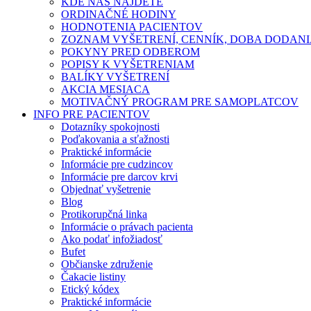
KDE NÁS NÁJDETE
ORDINAČNÉ HODINY
HODNOTENIA PACIENTOV
ZOZNAM VYŠETRENÍ, CENNÍK, DOBA DODAN
POKYNY PRED ODBEROM
POPISY K VYŠETRENIAM
BALÍKY VYŠETRENÍ
AKCIA MESIACA
MOTIVAČNÝ PROGRAM PRE SAMOPLATCOV
INFO PRE PACIENTOV
Dotazníky spokojnosti
Poďakovania a sťažnosti
Praktické informácie
Informácie pre cudzincov
Informácie pre darcov krvi
Objednať vyšetrenie
Blog
Protikorupčná linka
Informácie o právach pacienta
Ako podať infožiadosť
Bufet
Občianske združenie
Čakacie listiny
Etický kódex
Praktické informácie