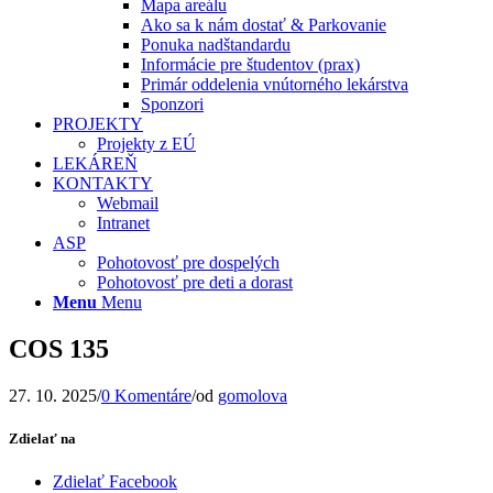
Mapa areálu
Ako sa k nám dostať & Parkovanie
Ponuka nadštandardu
Informácie pre študentov (prax)
Primár oddelenia vnútorného lekárstva
Sponzori
PROJEKTY
Projekty z EÚ
LEKÁREŇ
KONTAKTY
Webmail
Intranet
ASP
Pohotovosť pre dospelých
Pohotovosť pre deti a dorast
Menu
Menu
COS 135
27. 10. 2025
/
0 Komentáre
/
od
gomolova
Zdielať na
Zdielať Facebook