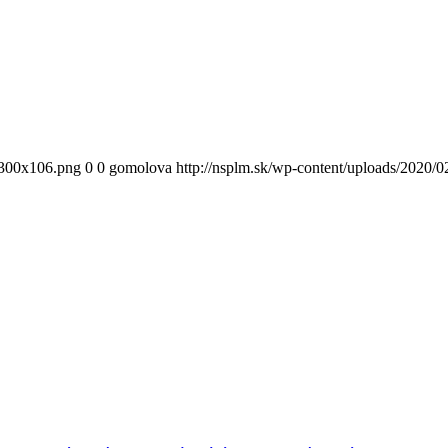
300x106.png
0
0
gomolova
http://nsplm.sk/wp-content/uploads/2