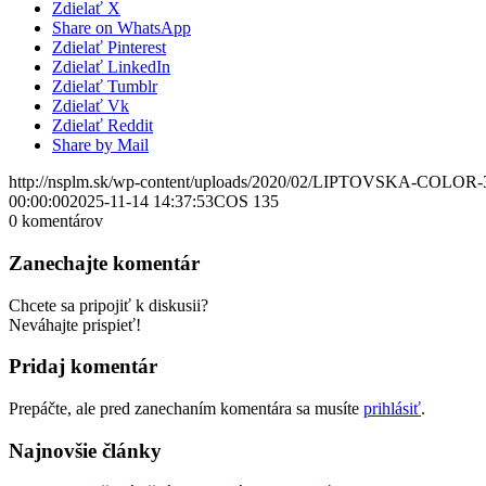
Zdielať X
Share on WhatsApp
Zdielať Pinterest
Zdielať LinkedIn
Zdielať Tumblr
Zdielať Vk
Zdielať Reddit
Share by Mail
http://nsplm.sk/wp-content/uploads/2020/02/LIPTOVSKA-COLOR-
00:00:00
2025-11-14 14:37:53
COS 135
0
komentárov
Zanechajte komentár
Chcete sa pripojiť k diskusii?
Neváhajte prispieť!
Pridaj komentár
Prepáčte, ale pred zanechaním komentára sa musíte
prihlásiť
.
Najnovšie články