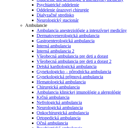
Psychiatrické oddelenie
Oddelenie úrazovej chirurgie
Dialyzačné stredisko
Neurologický stacionár
Ambulancie
Ambulancia anesteziológie a intenzívnej medicíny
Dermatovenerologická ambulancia
Gastroenterologická ambulancia
Interná ambulancia
Interná ambulancia 2
Všeobecná ambulancia pre deti a dorast
Všeobecná ambulancia pre deti a dorast 2
Detská kardiologická ambulancia
Gynekologicko – pôrodnícka ambulancia
Gynekologická príjmová ambulancia
Hematologická ambulancia
Chirurgická ambulancia
Ambulancia klinickej imunológie a alergológie
Krčná ambulancia
Nefrologická ambulancia
Neurologická ambulancia
Onkochirurgická ambulancia
Ortopedická ambulancia
Očná ambulancia